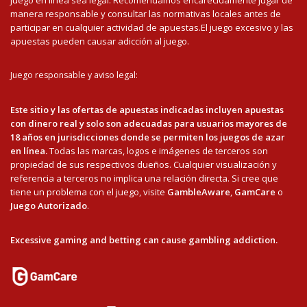
manera responsable y consultar las normativas locales antes de
participar en cualquier actividad de apuestas.El juego excesivo y las
apuestas pueden causar adicción al juego.
Juego responsable y aviso legal:
Este sitio y las ofertas de apuestas indicadas incluyen apuestas
con dinero real y solo son adecuadas para usuarios mayores de
18 años en jurisdicciones donde se permiten los juegos de azar
en línea.
Todas las marcas, logos e imágenes de terceros son
propiedad de sus respectivos dueños. Cualquier visualización y
referencia a terceros no implica una relación directa. Si cree que
tiene un problema con el juego, visite
GambleAware
,
GamCare
o
Juego Autorizado
.
Excessive gaming and betting can cause gambling addiction.