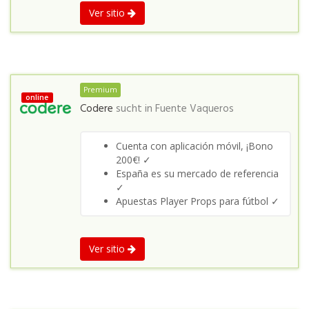
Ver sitio
Premium
online
Codere
sucht in
Fuente Vaqueros
Cuenta con aplicación móvil, ¡Bono
200€! ✓
España es su mercado de referencia
✓
Apuestas Player Props para fútbol ✓
Ver sitio