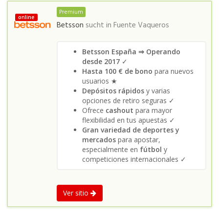
Premium
online
Betsson
sucht in
Fuente Vaqueros
Betsson España ⇒ Operando
desde 2017
✓
Hasta 100 € de bono
para nuevos
usuarios ★
Depósitos rápidos
y varias
opciones de retiro seguras ✓
Ofrece
cashout
para mayor
flexibilidad en tus apuestas ✓
Gran variedad de deportes y
mercados
para apostar,
especialmente en
fútbol
y
competiciones internacionales ✓
Ver sitio