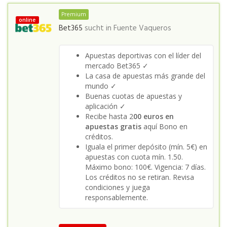
Premium
online
Bet365
sucht in
Fuente Vaqueros
Apuestas deportivas con el líder del
mercado Bet365 ✓
La casa de apuestas más grande del
mundo ✓
Buenas cuotas de apuestas y
aplicación ✓
Recibe hasta 2
00 euros en
apuestas gratis
aquí Bono en
créditos.
Iguala el primer depósito (mín. 5€) en
apuestas con cuota mín. 1.50.
Máximo bono: 100€. Vigencia: 7 días.
Los créditos no se retiran. Revisa
condiciones y juega
responsablemente.