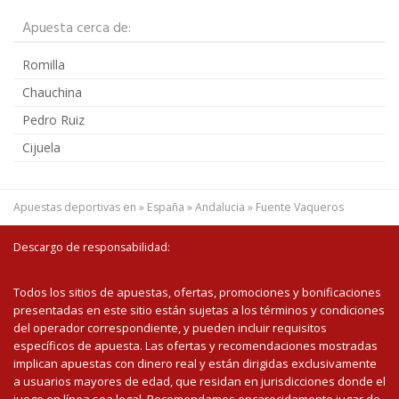
Apuesta cerca de:
Romilla
Chauchina
Pedro Ruiz
Cijuela
Apuestas deportivas en
»
España
»
Andalucia
»
Fuente Vaqueros
Descargo de responsabilidad:
Todos los sitios de apuestas, ofertas, promociones y bonificaciones
presentadas en este sitio están sujetas a los términos y condiciones
del operador correspondiente, y pueden incluir requisitos
específicos de apuesta. Las ofertas y recomendaciones mostradas
implican apuestas con dinero real y están dirigidas exclusivamente
a usuarios mayores de edad, que residan en jurisdicciones donde el
juego en línea sea legal. Recomendamos encarecidamente jugar de