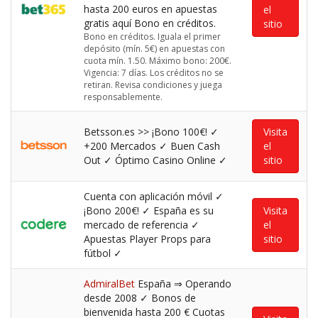
hasta 200 euros en apuestas
el
gratis aquí Bono en créditos.
sitio
Bono en créditos. Iguala el primer
depósito (mín. 5€) en apuestas con
cuota mín. 1.50. Máximo bono: 200€.
Vigencia: 7 días. Los créditos no se
retiran. Revisa condiciones y juega
responsablemente.
Betsson.es >> ¡Bono 100€! ✓
Visita
+200 Mercados ✓ Buen Cash
el
Out ✓ Óptimo Casino Online ✓
sitio
Cuenta con aplicación móvil ✓
¡Bono 200€! ✓ España es su
Visita
mercado de referencia ✓
el
Apuestas Player Props para
sitio
fútbol ✓
AdmiralBet
España ⇒ Operando
desde 2008 ✓ Bonos de
bienvenida hasta 200 € Cuotas