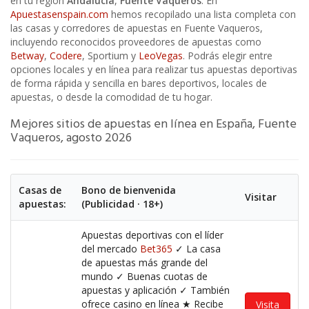
en tu región
Andalucia
,
Fuente Vaqueros
. En
Apuestasenspain.com
hemos recopilado una lista completa con
las casas y corredores de apuestas en Fuente Vaqueros,
incluyendo reconocidos proveedores de apuestas como
Betway
,
Codere
, Sportium y
LeoVegas
. Podrás elegir entre
opciones locales y en línea para realizar tus apuestas deportivas
de forma rápida y sencilla en bares deportivos, locales de
apuestas, o desde la comodidad de tu hogar.
Mejores sitios de apuestas en línea en España, Fuente
Vaqueros, agosto 2026
Casas de
Bono de bienvenida
Visitar
apuestas:
(Publicidad · 18+)
Apuestas deportivas con el líder
del mercado
Bet365
✓ La casa
de apuestas más grande del
mundo ✓ Buenas cuotas de
apuestas y aplicación ✓ También
ofrece casino en línea ★ Recibe
Visita