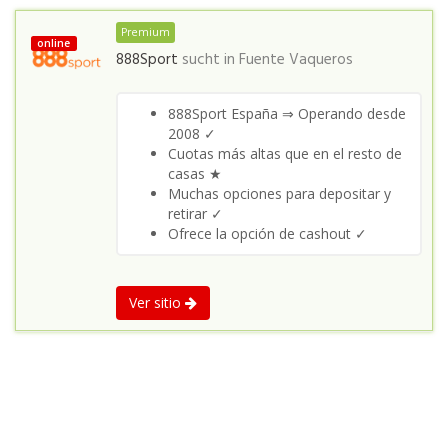
Premium
online
888Sport
sucht in
Fuente Vaqueros
888Sport España ⇒ Operando desde
2008 ✓
Cuotas más altas que en el resto de
casas ★
Muchas opciones para depositar y
retirar ✓
Ofrece la opción de cashout ✓
Ver sitio