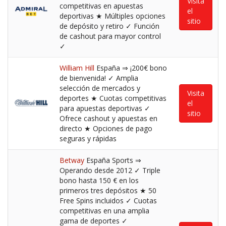
Visita
competitivas en apuestas
el
deportivas ★ Múltiples opciones
sitio
de depósito y retiro ✓ Función
de cashout para mayor control
✓
William Hill
España ⇒ ¡200€ bono
de bienvenida! ✓ Amplia
selección de mercados y
Visita
deportes ★ Cuotas competitivas
el
para apuestas deportivas ✓
sitio
Ofrece cashout y apuestas en
directo ★ Opciones de pago
seguras y rápidas
Betway
España Sports ⇒
Operando desde 2012 ✓ Triple
bono hasta 150 € en los
primeros tres depósitos ★ 50
Free Spins incluidos ✓ Cuotas
competitivas en una amplia
gama de deportes ✓