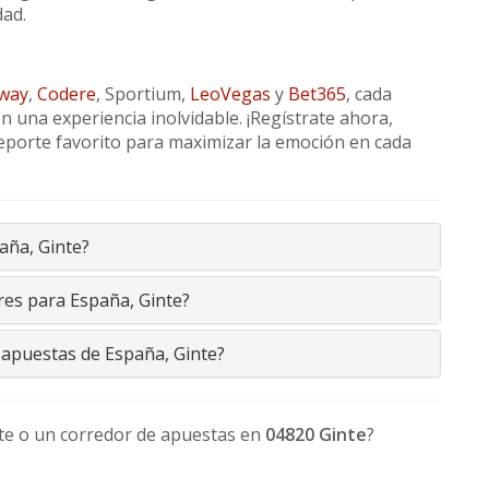
dad.
way
,
Codere
, Sportium,
LeoVegas
y
Bet365
, cada
en una experiencia inolvidable. ¡Regístrate ahora,
eporte favorito para maximizar la emoción en cada
aña, Ginte?
res para España, Ginte?
 apuestas de España, Ginte?
te o un corredor de apuestas en
04820
Ginte
?