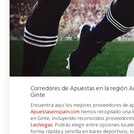
Corredores de Apuestas
en la región
A
Ginte
Encuentra aquí los mejores proveedores de a
Apuestasenspain.com
hemos recopilado una li
en Ginte, incluyendo reconocidos proveedor
LeoVegas
. Podrás elegir entre opciones locale
forma rápida y sencilla en bares deportivos, l