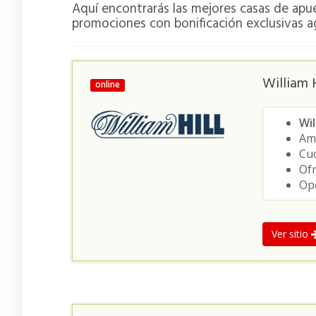
Aquí encontrarás las mejores casas de ap
promociones con bonificación exclusivas a
William H
online
Wil
Amp
Cuo
Ofr
Opc
Ver sitio