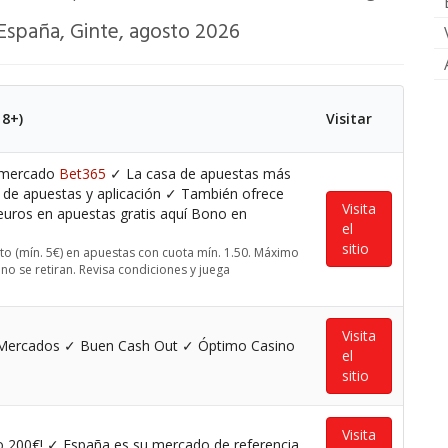
 España, Ginte, agosto 2026
18+)
Visitar
l mercado
Bet365
✓ La casa de apuestas más
de apuestas y aplicación ✓ También ofrece
Visita
euros en apuestas gratis aquí Bono en
el
sitio
to (mín. 5€) en apuestas con cuota mín. 1.50. Máximo
 no se retiran. Revisa condiciones y juega
Visita
 Mercados ✓ Buen Cash Out ✓ Óptimo Casino
el
sitio
Visita
o 200€! ✓ España es su mercado de referencia