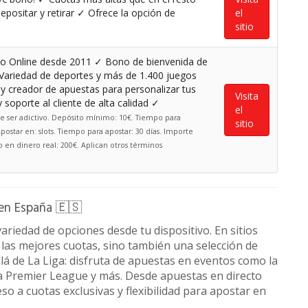
ositar y retirar ✓ Ofrece la opción de
el
sitio
no Online desde 2011 ✓ Bono de bienvenida de
 Variedad de deportes y más de 1.400 juegos
y creador de apuestas para personalizar tus
Visita
soporte al cliente de alta calidad ✓
el
de ser adictivo. Depósito mínimo: 10€. Tiempo para
sitio
Apostar en: slots. Tiempo para apostar: 30 días. Importe
en dinero real: 200€. Aplican otros términos
en España 🇪🇸
ariedad de opciones desde tu dispositivo. En sitios
las mejores cuotas, sino también una selección de
á de La Liga: disfruta de apuestas en eventos como la
la Premier League y más. Desde apuestas en directo
so a cuotas exclusivas y flexibilidad para apostar en