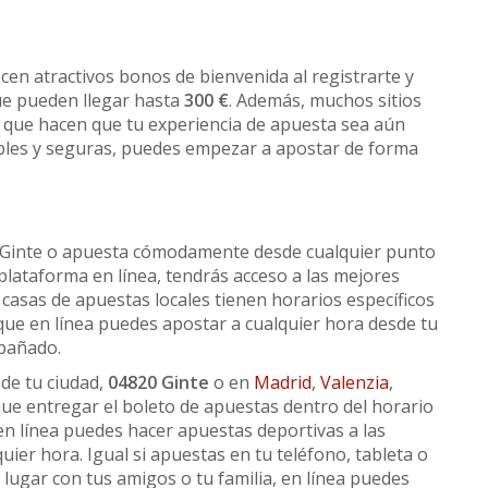
cen atractivos bonos de bienvenida al registrarte y
ue pueden llegar hasta
300 €
. Además, muchos sitios
s que hacen que tu experiencia de apuesta sea aún
bles y seguras, puedes empezar a apostar de forma
d Ginte o apuesta cómodamente desde cualquier punto
 plataforma en línea, tendrás acceso a las mejores
s casas de apuestas locales tienen horarios específicos
que en línea puedes apostar a cualquier hora desde tu
mpañado.
 de tu ciudad,
04820
Ginte
o en
Madrid
,
Valenzia
,
ue entregar el boleto de apuestas dentro del horario
en línea puedes hacer apuestas deportivas a las
ier hora. Igual si apuestas en tu teléfono, tableta o
 lugar con tus amigos o tu familia, en línea puedes