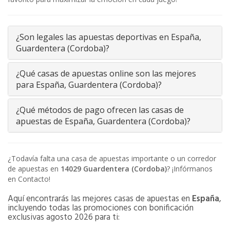
¿Son legales las apuestas deportivas en España,
Guardentera (Cordoba)?
¿Qué casas de apuestas online son las mejores
para España, Guardentera (Cordoba)?
¿Qué métodos de pago ofrecen las casas de
apuestas de España, Guardentera (Cordoba)?
¿Todavía falta una casa de apuestas importante o un corredor
de apuestas en
14029
Guardentera (Cordoba)
? ¡Infórmanos
en Contacto!
Aquí encontrarás las mejores casas de apuestas en
España
,
incluyendo todas las promociones con bonificación
exclusivas agosto 2026 para ti: