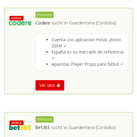
Premium
online
Codere
sucht in
Guardentera (Cordoba)
Cuenta con aplicación móvil, ¡Bono
200€! ✓
España es su mercado de referencia
✓
Apuestas Player Props para fútbol ✓
Ver sitio
Premium
online
Bet365
sucht in
Guardentera (Cordoba)