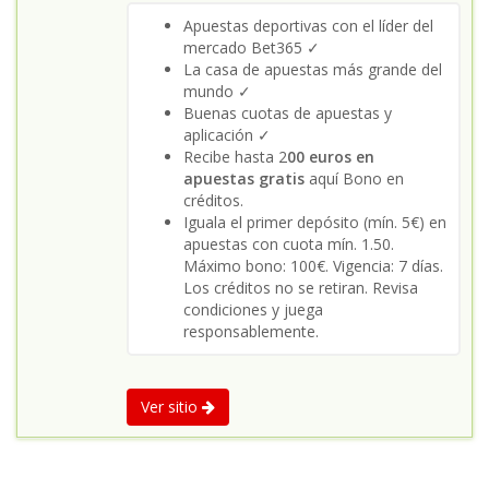
Apuestas deportivas con el líder del
mercado Bet365 ✓
La casa de apuestas más grande del
mundo ✓
Buenas cuotas de apuestas y
aplicación ✓
Recibe hasta 2
00 euros en
apuestas gratis
aquí Bono en
créditos.
Iguala el primer depósito (mín. 5€) en
apuestas con cuota mín. 1.50.
Máximo bono: 100€. Vigencia: 7 días.
Los créditos no se retiran. Revisa
condiciones y juega
responsablemente.
Ver sitio