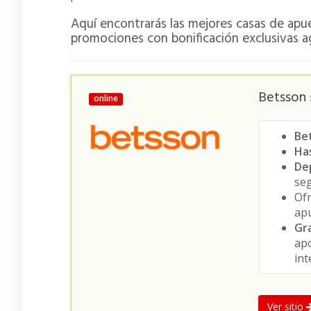
Aquí encontrarás las mejores casas de ap
promociones con bonificación exclusivas a
Betsson
online
Be
Ha
De
se
Of
ap
Gr
ap
int
Ver sitio