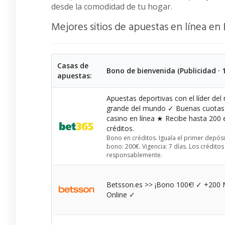
desde la comodidad de tu hogar.
Mejores sitios de apuestas en línea en
Casas de
Bono de bienvenida (Publicidad · 
apuestas:
Apuestas deportivas con el líder de
grande del mundo ✓ Buenas cuotas 
casino en línea ★ Recibe hasta 200 
créditos.
Bono en créditos. Iguala el primer depósi
bono: 200€. Vigencia: 7 días. Los créditos
responsablemente.
Betsson.es >> ¡Bono 100€! ✓ +200
Online ✓