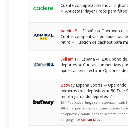
Cuenta con aplicación móvil ✓ ¡Bon
✓ Apuestas Player Props para fútbo
AdmiralBet
España ⇒ Operando desd
Cuotas competitivas en apuestas de
retiro ✓ Función de cashout para m
William Hill
España ⇒ ¡200€ bono de 
deportes ★ Cuotas competitivas par
apuestas en directo ★ Opciones de 
Betway
España Sports ⇒ Operando d
primeros tres depósitos ★ 50 Free S
amplia gama de deportes ✓
18+ (Publicidad) Juega con responsabilidad, 
20€ en el primer depósito para obtener los Fr
de apuesta y condiciones de la oferta dispon
del juego. Se
Aplican T&Cs
.