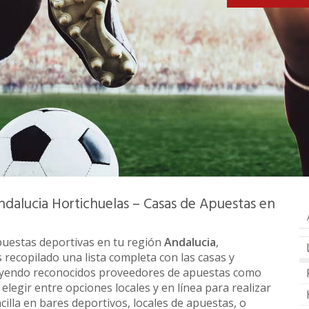
ndalucia
Hortichuelas – Casas de Apuestas en
puestas deportivas en tu región
Andalucia
,
recopilado una lista completa con las casas y
luyendo reconocidos proveedores de apuestas como
 elegir entre opciones locales y en línea para realizar
illa en bares deportivos, locales de apuestas, o