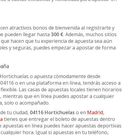
cen atractivos bonos de bienvenida al registrarte y
ue pueden llegar hasta
300 €
. Además, muchos sitios
s que hacen que tu experiencia de apuesta sea aún
bles y seguras, puedes empezar a apostar de forma
paña
ad Hortichuelas o apuesta cómodamente desde
n 04116 o en una plataforma en línea, tendrás acceso a
flexible. Las casas de apuestas locales tienen horarios
, mientras que en línea puedes apostar a cualquier
a, solo o acompañado.
 de tu ciudad,
04116
Hortichuelas
o en
Madrid
,
a
tienes que entregar el boleto de apuestas dentro
de apuestas en línea puedes hacer apuestas deportivas
ualquier hora. Igual si apuestas en tu teléfono,