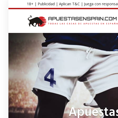
Skip
18+ | Publicidad | Aplican T&C | Juega con responsa
to
main
content
Apuestas