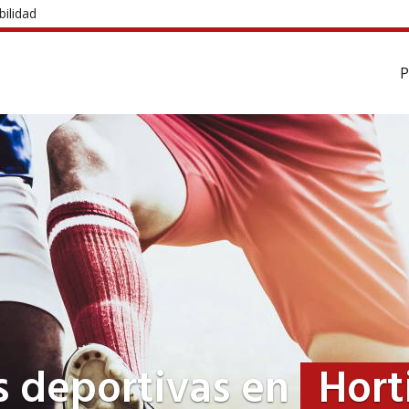
bilidad
P
 deportivas en
Hort