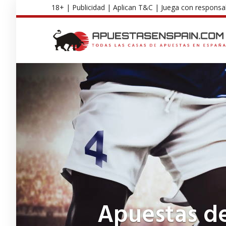
Skip
18+ | Publicidad | Aplican T&C | Juega con responsa
to
main
content
Apuestas d