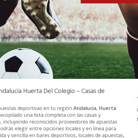
ndalucia
Huerta Del Colegio – Casas de
puestas deportivas en tu región
Andalucia
,
Huerta
copilado una lista completa con las casas y
o, incluyendo reconocidos proveedores de apuestas
Podrás elegir entre opciones locales y en línea para
da y sencilla en bares deportivos, locales de apuestas,