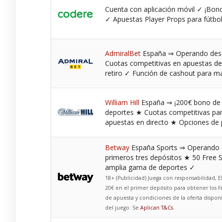
Cuenta con aplicación móvil ✓ ¡Bon
✓ Apuestas Player Props para fútbo
AdmiralBet
España ⇒ Operando desd
Cuotas competitivas en apuestas de
retiro ✓ Función de cashout para m
William Hill
España ⇒ ¡200€ bono de 
deportes ★ Cuotas competitivas par
apuestas en directo ★ Opciones de 
Betway
España Sports ⇒ Operando d
primeros tres depósitos ★ 50 Free S
amplia gama de deportes ✓
18+ (Publicidad) Juega con responsabilidad, 
20€ en el primer depósito para obtener los Fr
de apuesta y condiciones de la oferta dispon
del juego. Se
Aplican T&Cs
.