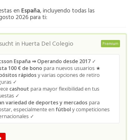
uestas en
España
, incluyendo todas las
gosto 2026 para ti:
sucht in
Huerta Del Colegio
Premium
tsson España ⇒ Operando desde 2017
✓
sta 100 € de bono
para nuevos usuarios ★
pósitos rápidos
y varias opciones de retiro
guras ✓
rece
cashout
para mayor flexibilidad en tus
uestas ✓
an variedad de deportes y mercados
para
ostar, especialmente en
fútbol
y competiciones
ernacionales ✓