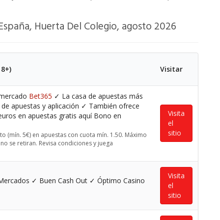
 España, Huerta Del Colegio, agosto 2026
18+)
Visitar
l mercado
Bet365
✓ La casa de apuestas más
de apuestas y aplicación ✓ También ofrece
Visita
euros en apuestas gratis aquí Bono en
el
sitio
to (mín. 5€) en apuestas con cuota mín. 1.50. Máximo
 no se retiran. Revisa condiciones y juega
Visita
 Mercados ✓ Buen Cash Out ✓ Óptimo Casino
el
sitio