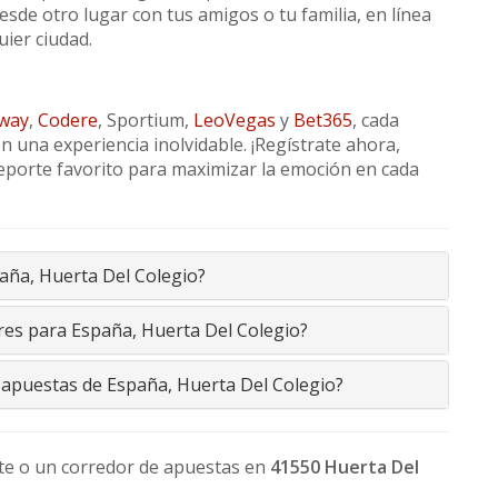
esde otro lugar con tus amigos o tu familia, en línea
uier ciudad.
way
,
Codere
, Sportium,
LeoVegas
y
Bet365
, cada
en una experiencia inolvidable. ¡Regístrate ahora,
eporte favorito para maximizar la emoción en cada
paña, Huerta Del Colegio?
res para España, Huerta Del Colegio?
 apuestas de España, Huerta Del Colegio?
te o un corredor de apuestas en
41550
Huerta Del