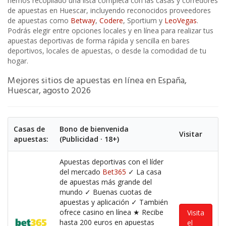
hemos recopilado una lista completa con las casas y corredores
de apuestas en Huescar, incluyendo reconocidos proveedores
de apuestas como
Betway
,
Codere
, Sportium y
LeoVegas
.
Podrás elegir entre opciones locales y en línea para realizar tus
apuestas deportivas de forma rápida y sencilla en bares
deportivos, locales de apuestas, o desde la comodidad de tu
hogar.
Mejores sitios de apuestas en línea en España,
Huescar, agosto 2026
Casas de
Bono de bienvenida
Visitar
apuestas:
(Publicidad · 18+)
Apuestas deportivas con el líder
del mercado
Bet365
✓ La casa
de apuestas más grande del
mundo ✓ Buenas cuotas de
apuestas y aplicación ✓ También
ofrece casino en línea ★ Recibe
Visita
hasta 200 euros en apuestas
el