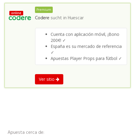
Premium
online
Codere
sucht in
Huescar
Cuenta con aplicación móvil, ¡Bono
200€! ✓
España es su mercado de referencia
✓
Apuestas Player Props para fútbol ✓
Ver sitio
Apuesta cerca de: