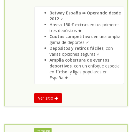
Betway España ⇒ Operando desde
2012
✓
Hasta 150 € extras
en tus primeros
tres depósitos ★
Cuotas competitivas
en una amplia
gama de deportes ✓
Depósitos y retiros fáciles
, con
varias opciones seguras ✓
Amplia cobertura de eventos
deportivos
, con un enfoque especial
en
fútbol
y ligas populares en
España ★
Ver sitio
Premium