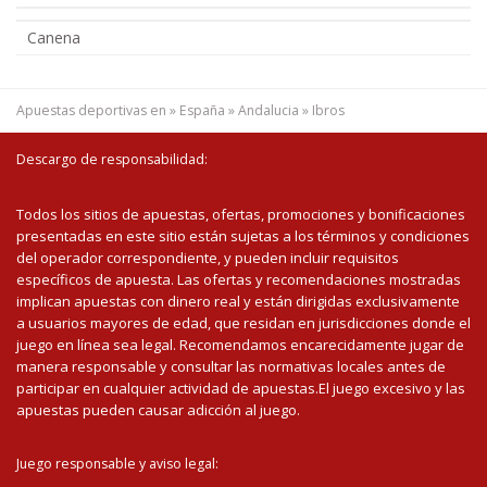
Canena
Apuestas deportivas en
»
España
»
Andalucia
»
Ibros
Descargo de responsabilidad:
Todos los sitios de apuestas, ofertas, promociones y bonificaciones
presentadas en este sitio están sujetas a los términos y condiciones
del operador correspondiente, y pueden incluir requisitos
específicos de apuesta. Las ofertas y recomendaciones mostradas
implican apuestas con dinero real y están dirigidas exclusivamente
a usuarios mayores de edad, que residan en jurisdicciones donde el
juego en línea sea legal. Recomendamos encarecidamente jugar de
manera responsable y consultar las normativas locales antes de
participar en cualquier actividad de apuestas.El juego excesivo y las
apuestas pueden causar adicción al juego.
Juego responsable y aviso legal: