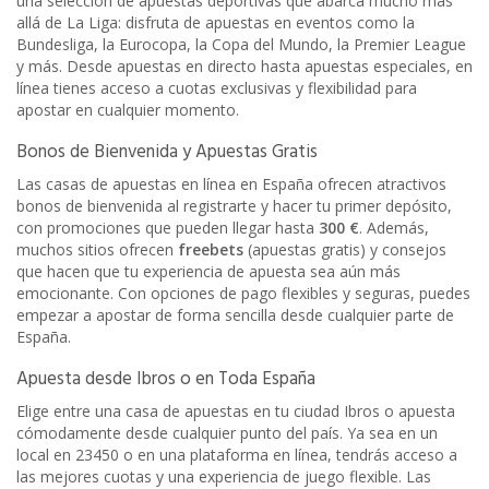
una selección de apuestas deportivas que abarca mucho más
allá de La Liga: disfruta de apuestas en eventos como la
Bundesliga, la Eurocopa, la Copa del Mundo, la Premier League
y más. Desde apuestas en directo hasta apuestas especiales, en
línea tienes acceso a cuotas exclusivas y flexibilidad para
apostar en cualquier momento.
Bonos de Bienvenida y Apuestas Gratis
Las casas de apuestas en línea en España ofrecen atractivos
bonos de bienvenida al registrarte y hacer tu primer depósito,
con promociones que pueden llegar hasta
300 €
. Además,
muchos sitios ofrecen
freebets
(apuestas gratis) y consejos
que hacen que tu experiencia de apuesta sea aún más
emocionante. Con opciones de pago flexibles y seguras, puedes
empezar a apostar de forma sencilla desde cualquier parte de
España.
Apuesta desde Ibros o en Toda España
Elige entre una casa de apuestas en tu ciudad Ibros o apuesta
cómodamente desde cualquier punto del país. Ya sea en un
local en 23450 o en una plataforma en línea, tendrás acceso a
las mejores cuotas y una experiencia de juego flexible. Las