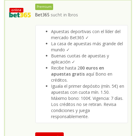
Premium
online
Bet365
sucht in
Ibros
Apuestas deportivas con el líder del
mercado Bet365 ✓
La casa de apuestas más grande del
mundo ✓
Buenas cuotas de apuestas y
aplicación ✓
Recibe hasta 2
00 euros en
apuestas gratis
aquí Bono en
créditos.
Iguala el primer depósito (mín. 5€) en
apuestas con cuota mín. 1.50.
Máximo bono: 100€. Vigencia: 7 días.
Los créditos no se retiran. Revisa
condiciones y juega
responsablemente.