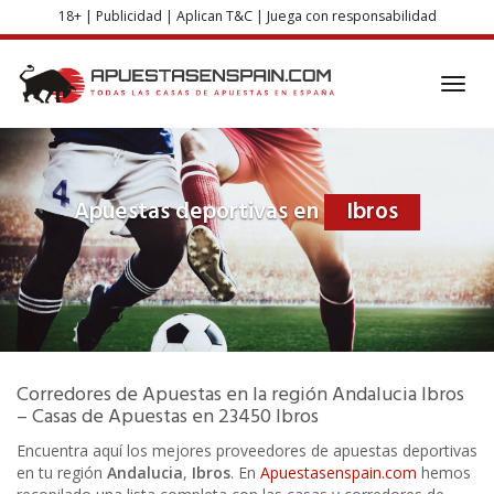
Skip
18+ | Publicidad | Aplican T&C | Juega con responsabilidad
to
main
content
Toggl
navig
Apuestas deportivas en
Ibros
Corredores de Apuestas
en la región
Andalucia
Ibros
– Casas de Apuestas en
23450
Ibros
Encuentra aquí los mejores proveedores de apuestas deportivas
en tu región
Andalucia
,
Ibros
. En
Apuestasenspain.com
hemos