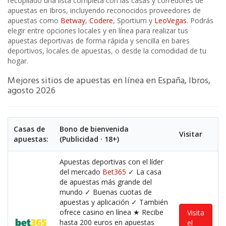
recopilado una lista completa con las casas y corredores de
apuestas en Ibros, incluyendo reconocidos proveedores de
apuestas como
Betway
,
Codere
, Sportium y
LeoVegas
. Podrás
elegir entre opciones locales y en línea para realizar tus
apuestas deportivas de forma rápida y sencilla en bares
deportivos, locales de apuestas, o desde la comodidad de tu
hogar.
Mejores sitios de apuestas en línea en España, Ibros,
agosto 2026
Casas de
Bono de bienvenida
Visitar
apuestas:
(Publicidad · 18+)
Apuestas deportivas con el líder
del mercado
Bet365
✓ La casa
de apuestas más grande del
mundo ✓ Buenas cuotas de
apuestas y aplicación ✓ También
ofrece casino en línea ★ Recibe
Visita
hasta 200 euros en apuestas
el