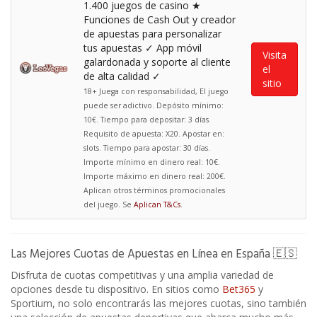
1.400 juegos de casino ★
Funciones de Cash Out y creador
de apuestas para personalizar
tus apuestas ✓ App móvil
Visita
galardonada y soporte al cliente
el
de alta calidad ✓
sitio
18+ Juega con responsabilidad, El juego
puede ser adictivo. Depósito mínimo:
10€. Tiempo para depositar: 3 días.
Requisito de apuesta: X20. Apostar en:
slots. Tiempo para apostar: 30 días.
Importe mínimo en dinero real: 10€.
Importe máximo en dinero real: 200€.
Aplican otros términos promocionales
del juego. Se
Aplican T&Cs
.
Las Mejores Cuotas de Apuestas en Línea en España 🇪🇸
Disfruta de cuotas competitivas y una amplia variedad de
opciones desde tu dispositivo. En sitios como
Bet365
y
Sportium, no solo encontrarás las mejores cuotas, sino también