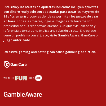
Este sitio y las ofertas de apuestas indicadas incluyen apuestas
con dinero real y solo son adecuadas para usuarios mayores de
18 años en jurisdicciones donde se permiten los juegos de azar
en línea.
Todas las marcas, logos e imágenes de terceros son
propiedad de sus respectivos dueños. Cualquier visualización y
referencia a terceros no implica una relación directa. Si cree que
tiene un problema con el juego, visite
GambleAware
,
GamCare
o
Juego Autorizado
.
Excessive gaming and betting can cause gambling addiction.