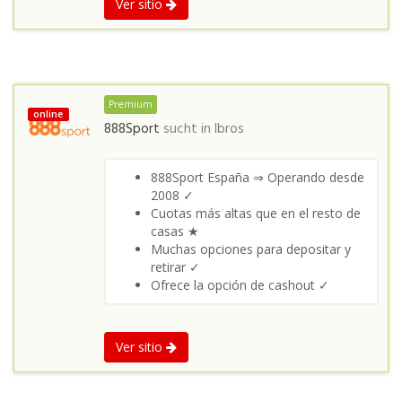
Ver sitio
Premium
online
888Sport
sucht in
Ibros
888Sport España ⇒ Operando desde
2008 ✓
Cuotas más altas que en el resto de
casas ★
Muchas opciones para depositar y
retirar ✓
Ofrece la opción de cashout ✓
Ver sitio