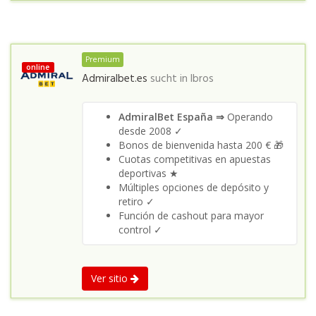
Premium
online
Admiralbet.es
sucht in
Ibros
AdmiralBet España ⇒
Operando
desde 2008 ✓
Bonos de bienvenida hasta 200 € 🎁
Cuotas competitivas en apuestas
deportivas ★
Múltiples opciones de depósito y
retiro ✓
Función de cashout para mayor
control ✓
Ver sitio