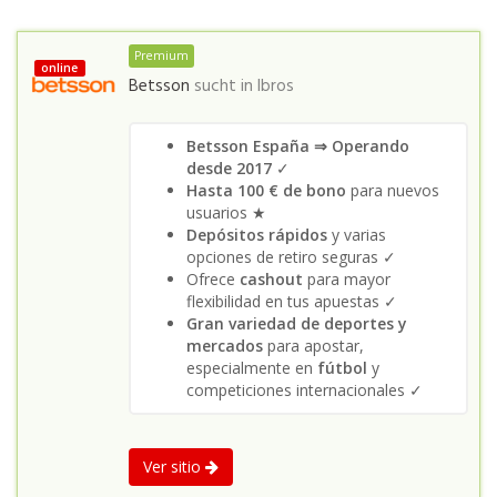
Premium
online
Betsson
sucht in
Ibros
Betsson España ⇒ Operando
desde 2017
✓
Hasta 100 € de bono
para nuevos
usuarios ★
Depósitos rápidos
y varias
opciones de retiro seguras ✓
Ofrece
cashout
para mayor
flexibilidad en tus apuestas ✓
Gran variedad de deportes y
mercados
para apostar,
especialmente en
fútbol
y
competiciones internacionales ✓
Ver sitio