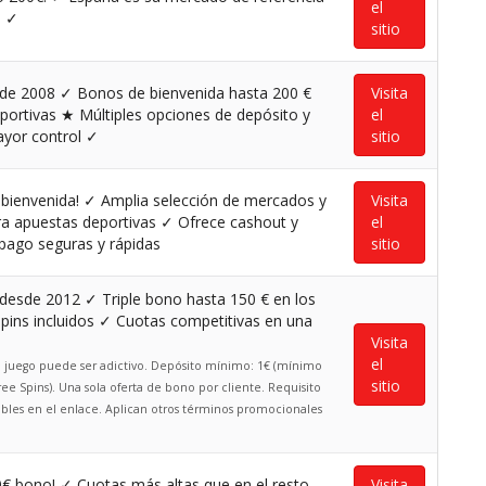
el
l ✓
sitio
e 2008 ✓ Bonos de bienvenida hasta 200 €
Visita
portivas ★ Múltiples opciones de depósito y
el
ayor control ✓
sitio
bienvenida! ✓ Amplia selección de mercados y
Visita
a apuestas deportivas ✓ Ofrece cashout y
el
pago seguras y rápidas
sitio
esde 2012 ✓ Triple bono hasta 150 € en los
pins incluidos ✓ Cuotas competitivas en una
Visita
el
El juego puede ser adictivo. Depósito mínimo: 1€ (mínimo
sitio
ee Spins). Una sola oferta de bono por cliente. Requisito
ibles en el enlace. Aplican otros términos promocionales
€ bono! ✓ Cuotas más altas que en el resto
Visita