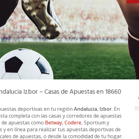
ndalucia
Izbor – Casas de Apuestas en
18660
puestas deportivas en tu región
Andalucia
,
Izbor
. En
sta completa con las casas y corredores de apuestas
es de apuestas como
Betway
,
Codere
, Sportium y
s y en línea para realizar tus apuestas deportivas de
ocales de apuestas, o desde la comodidad de tu hogar.