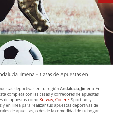
ndalucia
Jimena – Casas de Apuestas en
puestas deportivas en tu región
Andalucia
,
Jimena
. En
sta completa con las casas y corredores de apuestas
res de apuestas como
Betway
,
Codere
, Sportium y
s y en línea para realizar tus apuestas deportivas de
ocales de apuestas, o desde la comodidad de tu hogar.