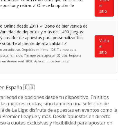
ositar y retirar ✓ Ofrece la opción de
el
sitio
no Online desde 2011 ✓ Bono de bienvenida de
 Variedad de deportes y más de 1.400 juegos
y creador de apuestas para personalizar tus
Visita
soporte al cliente de alta calidad ✓
el
de ser adictivo. Depósito mínimo: 10€. Tiempo para
sitio
Apostar en: slots. Tiempo para apostar: 30 días. Importe
en dinero real: 200€. Aplican otros términos
en España 🇪🇸
ariedad de opciones desde tu dispositivo. En sitios
las mejores cuotas, sino también una selección de
á de La Liga: disfruta de apuestas en eventos como la
la Premier League y más. Desde apuestas en directo
so a cuotas exclusivas y flexibilidad para apostar en