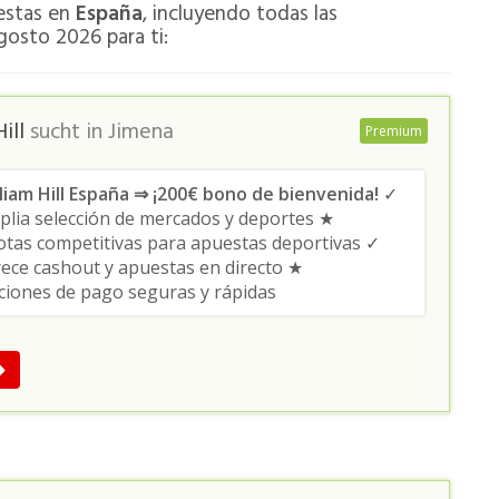
uestas en
España
, incluyendo todas las
gosto 2026 para ti:
ill
sucht in
Jimena
Premium
liam Hill España ⇒ ¡200€ bono de bienvenida!
✓
lia selección de mercados y deportes ★
tas competitivas para apuestas deportivas ✓
ece cashout y apuestas en directo ★
iones de pago seguras y rápidas