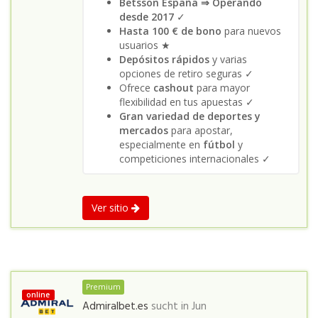
Betsson España ⇒ Operando
desde 2017
✓
Hasta 100 € de bono
para nuevos
usuarios ★
Depósitos rápidos
y varias
opciones de retiro seguras ✓
Ofrece
cashout
para mayor
flexibilidad en tus apuestas ✓
Gran variedad de deportes y
mercados
para apostar,
especialmente en
fútbol
y
competiciones internacionales ✓
Ver sitio
Premium
online
Admiralbet.es
sucht in
Jun