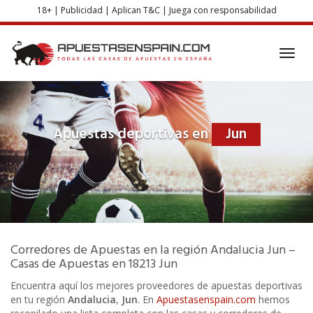
Skip
18+ | Publicidad | Aplican T&C | Juega con responsabilidad
to
main
content
Toggl
navig
Apuestas deportivas en
Jun
Corredores de Apuestas
en la región
Andalucia
Jun –
Casas de Apuestas en
18213
Jun
Encuentra aquí los mejores proveedores de apuestas deportivas
en tu región
Andalucia
,
Jun
. En
Apuestasenspain.com
hemos