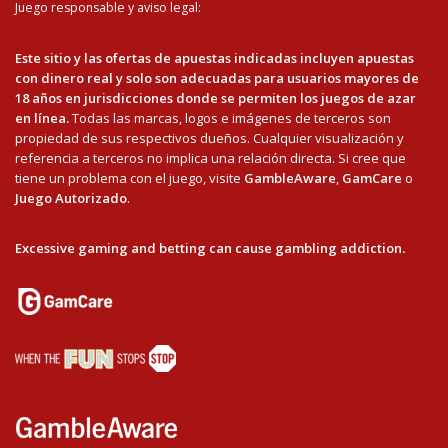
Juego responsable y aviso legal:
Este sitio y las ofertas de apuestas indicadas incluyen apuestas
con dinero real y solo son adecuadas para usuarios mayores de
18 años en jurisdicciones donde se permiten los juegos de azar
en línea.
Todas las marcas, logos e imágenes de terceros son
propiedad de sus respectivos dueños. Cualquier visualización y
referencia a terceros no implica una relación directa. Si cree que
tiene un problema con el juego, visite
GambleAware
,
GamCare
o
Juego Autorizado
.
Excessive gaming and betting can cause gambling addiction.