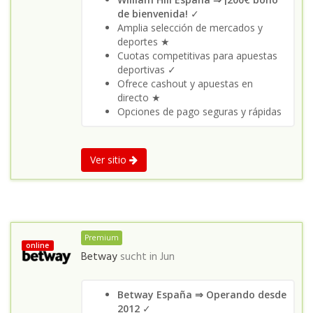
de bienvenida!
✓
Amplia selección de mercados y
deportes ★
Cuotas competitivas para apuestas
deportivas ✓
Ofrece cashout y apuestas en
directo ★
Opciones de pago seguras y rápidas
Ver sitio
Premium
online
Betway
sucht in
Jun
Betway España ⇒ Operando desde
2012
✓