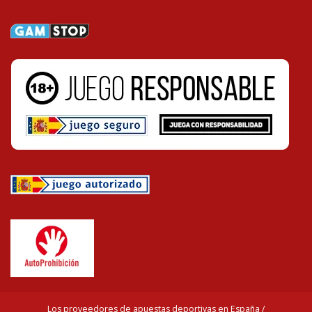
Los proveedores de apuestas deportivas en España /