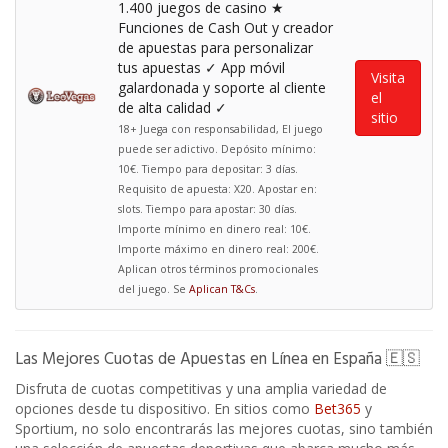
1.400 juegos de casino ★
Funciones de Cash Out y creador
de apuestas para personalizar
tus apuestas ✓ App móvil
Visita
galardonada y soporte al cliente
el
de alta calidad ✓
sitio
18+ Juega con responsabilidad, El juego
puede ser adictivo. Depósito mínimo:
10€. Tiempo para depositar: 3 días.
Requisito de apuesta: X20. Apostar en:
slots. Tiempo para apostar: 30 días.
Importe mínimo en dinero real: 10€.
Importe máximo en dinero real: 200€.
Aplican otros términos promocionales
del juego. Se
Aplican T&Cs
.
Las Mejores Cuotas de Apuestas en Línea en España 🇪🇸
Disfruta de cuotas competitivas y una amplia variedad de
opciones desde tu dispositivo. En sitios como
Bet365
y
Sportium, no solo encontrarás las mejores cuotas, sino también