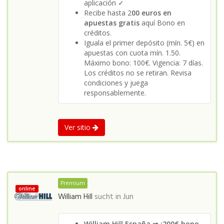
aplicación ✓
Recibe hasta 2
00 euros en
apuestas gratis
aquí Bono en
créditos.
Iguala el primer depósito (mín. 5€) en
apuestas con cuota mín. 1.50.
Máximo bono: 100€. Vigencia: 7 días.
Los créditos no se retiran. Revisa
condiciones y juega
responsablemente.
Ver sitio
Premium
online
William Hill
sucht in
Jun
William Hill España ⇒ ¡200€ bono