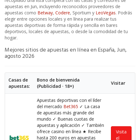
recopilado una lista completa con las casas y corredores de
apuestas en Jun, incluyendo reconocidos proveedores de
apuestas como
Betway
,
Codere
, Sportium y
LeoVegas
. Podrás
elegir entre opciones locales y en línea para realizar tus
apuestas deportivas de forma rápida y sencilla en bares
deportivos, locales de apuestas, o desde la comodidad de tu
hogar.
Mejores sitios de apuestas en línea en España, Jun,
agosto 2026
Casas de
Bono de bienvenida
Visitar
apuestas:
(Publicidad · 18+)
Apuestas deportivas con el líder
del mercado
Bet365
✓ La casa
de apuestas más grande del
mundo ✓ Buenas cuotas de
apuestas y aplicación ✓ También
ofrece casino en línea ★ Recibe
Visita
hasta 200 euros en apuestas
el