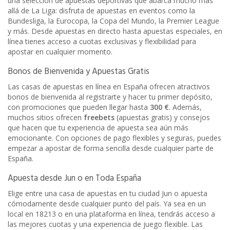
una selección de apuestas deportivas que abarca mucho más
allá de La Liga: disfruta de apuestas en eventos como la
Bundesliga, la Eurocopa, la Copa del Mundo, la Premier League
y más. Desde apuestas en directo hasta apuestas especiales, en
línea tienes acceso a cuotas exclusivas y flexibilidad para
apostar en cualquier momento.
Bonos de Bienvenida y Apuestas Gratis
Las casas de apuestas en línea en España ofrecen atractivos
bonos de bienvenida al registrarte y hacer tu primer depósito,
con promociones que pueden llegar hasta
300 €
. Además,
muchos sitios ofrecen
freebets
(apuestas gratis) y consejos
que hacen que tu experiencia de apuesta sea aún más
emocionante. Con opciones de pago flexibles y seguras, puedes
empezar a apostar de forma sencilla desde cualquier parte de
España.
Apuesta desde Jun o en Toda España
Elige entre una casa de apuestas en tu ciudad Jun o apuesta
cómodamente desde cualquier punto del país. Ya sea en un
local en 18213 o en una plataforma en línea, tendrás acceso a
las mejores cuotas y una experiencia de juego flexible. Las