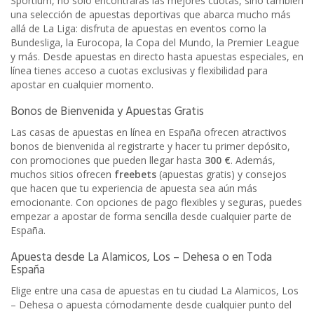
Sportium, no solo encontrarás las mejores cuotas, sino también
una selección de apuestas deportivas que abarca mucho más
allá de La Liga: disfruta de apuestas en eventos como la
Bundesliga, la Eurocopa, la Copa del Mundo, la Premier League
y más. Desde apuestas en directo hasta apuestas especiales, en
línea tienes acceso a cuotas exclusivas y flexibilidad para
apostar en cualquier momento.
Bonos de Bienvenida y Apuestas Gratis
Las casas de apuestas en línea en España ofrecen atractivos
bonos de bienvenida al registrarte y hacer tu primer depósito,
con promociones que pueden llegar hasta
300 €
. Además,
muchos sitios ofrecen
freebets
(apuestas gratis) y consejos
que hacen que tu experiencia de apuesta sea aún más
emocionante. Con opciones de pago flexibles y seguras, puedes
empezar a apostar de forma sencilla desde cualquier parte de
España.
Apuesta desde La Alamicos, Los – Dehesa o en Toda
España
Elige entre una casa de apuestas en tu ciudad La Alamicos, Los
– Dehesa o apuesta cómodamente desde cualquier punto del