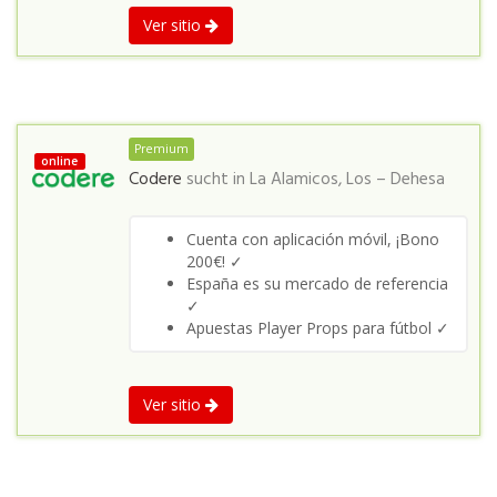
Ver sitio
Premium
online
Codere
sucht in
La Alamicos, Los – Dehesa
Cuenta con aplicación móvil, ¡Bono
200€! ✓
España es su mercado de referencia
✓
Apuestas Player Props para fútbol ✓
Ver sitio