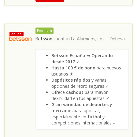
Premium
online
Betsson
sucht in
La Alamicos, Los – Dehesa
Betsson España ⇒ Operando
desde 2017
✓
Hasta 100 € de bono
para nuevos
usuarios ★
Depósitos rápidos
y varias
opciones de retiro seguras ✓
Ofrece
cashout
para mayor
flexibilidad en tus apuestas ✓
Gran variedad de deportes y
mercados
para apostar,
especialmente en
fútbol
y
competiciones internacionales ✓