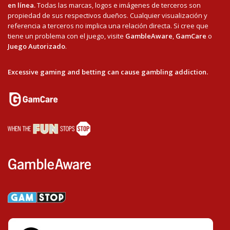
en línea.
Todas las marcas, logos e imágenes de terceros son
propiedad de sus respectivos dueños. Cualquier visualización y
referencia a terceros no implica una relación directa. Si cree que
tiene un problema con el juego, visite
GambleAware
,
GamCare
o
Juego Autorizado
.
Excessive gaming and betting can cause gambling addiction.