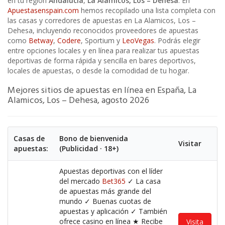
en tu región
Andalucia
,
La Alamicos, Los – Dehesa
. En
Apuestasenspain.com
hemos recopilado una lista completa con
las casas y corredores de apuestas en La Alamicos, Los –
Dehesa, incluyendo reconocidos proveedores de apuestas
como
Betway
,
Codere
, Sportium y
LeoVegas
. Podrás elegir
entre opciones locales y en línea para realizar tus apuestas
deportivas de forma rápida y sencilla en bares deportivos,
locales de apuestas, o desde la comodidad de tu hogar.
Mejores sitios de apuestas en línea en España, La
Alamicos, Los – Dehesa, agosto 2026
Casas de
Bono de bienvenida
Visitar
apuestas:
(Publicidad · 18+)
Apuestas deportivas con el líder
del mercado
Bet365
✓ La casa
de apuestas más grande del
mundo ✓ Buenas cuotas de
apuestas y aplicación ✓ También
ofrece casino en línea ★ Recibe
Visita