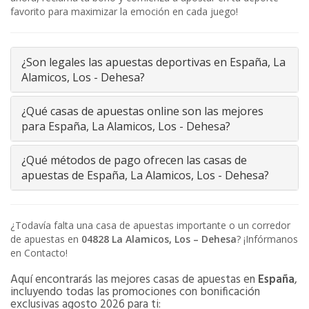
favorito para maximizar la emoción en cada juego!
¿Son legales las apuestas deportivas en España, La
Alamicos, Los - Dehesa?
¿Qué casas de apuestas online son las mejores
para España, La Alamicos, Los - Dehesa?
¿Qué métodos de pago ofrecen las casas de
apuestas de España, La Alamicos, Los - Dehesa?
¿Todavía falta una casa de apuestas importante o un corredor
de apuestas en
04828
La Alamicos, Los – Dehesa
? ¡Infórmanos
en Contacto!
Aquí encontrarás las mejores casas de apuestas en
España
,
incluyendo todas las promociones con bonificación
exclusivas agosto 2026 para ti: