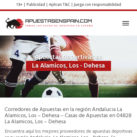
Skip
18+ | Publicidad | Aplican T&C | Juega con responsabilidad
to
main
content
Toggl
navig
Apuestas deportivas en
La Alamicos, Los - Dehesa
Corredores de Apuestas
en la región
Andalucia
La
Alamicos, Los – Dehesa – Casas de Apuestas en
04828
La Alamicos, Los – Dehesa
Encuentra aquí los mejores proveedores de apuestas deportivas