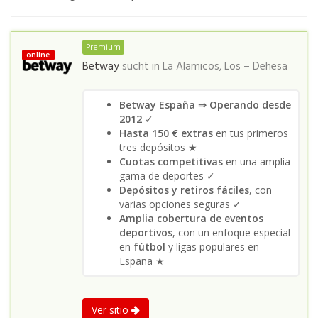
Premium
online
Betway
sucht in
La Alamicos, Los – Dehesa
Betway España ⇒ Operando desde
2012
✓
Hasta 150 € extras
en tus primeros
tres depósitos ★
Cuotas competitivas
en una amplia
gama de deportes ✓
Depósitos y retiros fáciles
, con
varias opciones seguras ✓
Amplia cobertura de eventos
deportivos
, con un enfoque especial
en
fútbol
y ligas populares en
España ★
Ver sitio