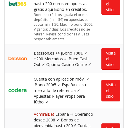
hasta 200 euros en apuestas
el
gratis aquí Bono en créditos.
sitio
Bono en créditos. Iguala el primer
depósito (mín. 5€) en apuestas con
cuota mín. 1.50. Máximo bono: 200€.
Vigencia: 7 días. Los créditos no se
retiran. Revisa condiciones y juega
responsablemente.
Betsson.es >> ¡Bono 100€! ✓
Visita
+200 Mercados ✓ Buen Cash
el
Out ✓ Óptimo Casino Online ✓
sitio
Cuenta con aplicación móvil ✓
¡Bono 200€! ✓ España es su
Visita
mercado de referencia ✓
el
Apuestas Player Props para
sitio
fútbol ✓
AdmiralBet
España ⇒ Operando
desde 2008 ✓ Bonos de
bienvenida hasta 200 € Cuotas