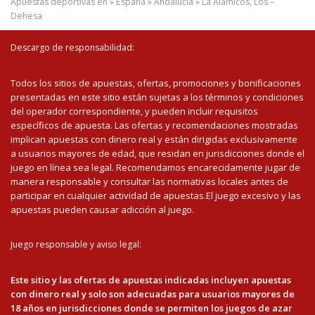
Apuestas deportivas en
»
España
»
Andalucia
»
La Alamicos, Los –
Dehesa
Descargo de responsabilidad:
Todos los sitios de apuestas, ofertas, promociones y bonificaciones
presentadas en este sitio están sujetas a los términos y condiciones
del operador correspondiente, y pueden incluir requisitos
específicos de apuesta. Las ofertas y recomendaciones mostradas
implican apuestas con dinero real y están dirigidas exclusivamente
a usuarios mayores de edad, que residan en jurisdicciones donde el
juego en línea sea legal. Recomendamos encarecidamente jugar de
manera responsable y consultar las normativas locales antes de
participar en cualquier actividad de apuestas.El juego excesivo y las
apuestas pueden causar adicción al juego.
Juego responsable y aviso legal:
Este sitio y las ofertas de apuestas indicadas incluyen apuestas
con dinero real y solo son adecuadas para usuarios mayores de
18 años en jurisdicciones donde se permiten los juegos de azar