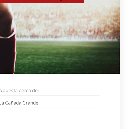
Apuesta cerca de:
La Cañada Grande