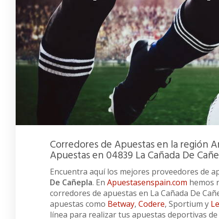
Corredores de Apuestas
en la región
A
Apuestas en
04839
La Cañada De Cañe
Encuentra aquí los mejores proveedores de a
De Cañepla
. En
Apuestasenspain.com
hemos re
corredores de apuestas en La Cañada De Cañe
apuestas como
Betway
,
Codere
, Sportium y
L
línea para realizar tus apuestas deportivas de