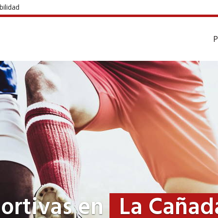
bilidad
P
ortivas en
La Cañad