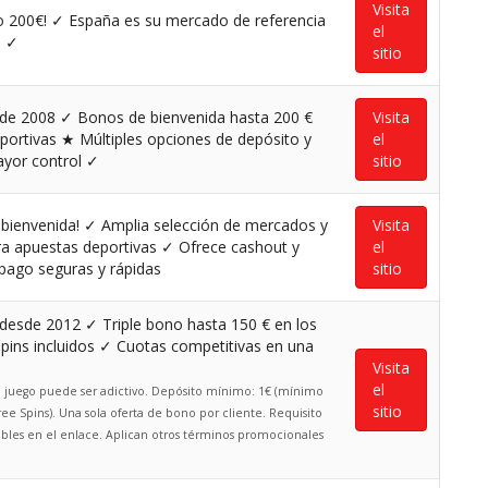
Visita
o 200€! ✓ España es su mercado de referencia
el
l ✓
sitio
e 2008 ✓ Bonos de bienvenida hasta 200 €
Visita
portivas ★ Múltiples opciones de depósito y
el
ayor control ✓
sitio
bienvenida! ✓ Amplia selección de mercados y
Visita
a apuestas deportivas ✓ Ofrece cashout y
el
pago seguras y rápidas
sitio
esde 2012 ✓ Triple bono hasta 150 € en los
pins incluidos ✓ Cuotas competitivas en una
Visita
el
El juego puede ser adictivo. Depósito mínimo: 1€ (mínimo
sitio
ee Spins). Una sola oferta de bono por cliente. Requisito
ibles en el enlace. Aplican otros términos promocionales