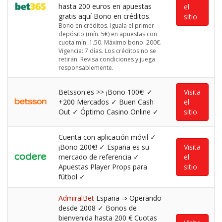
hasta 200 euros en apuestas
el
gratis aquí Bono en créditos.
sitio
Bono en créditos. Iguala el primer
depósito (mín. 5€) en apuestas con
cuota mín. 1.50. Máximo bono: 200€.
Vigencia: 7 días. Los créditos no se
retiran. Revisa condiciones y juega
responsablemente.
Betsson.es >> ¡Bono 100€! ✓
Visita
+200 Mercados ✓ Buen Cash
el
Out ✓ Óptimo Casino Online ✓
sitio
Cuenta con aplicación móvil ✓
¡Bono 200€! ✓ España es su
Visita
mercado de referencia ✓
el
Apuestas Player Props para
sitio
fútbol ✓
AdmiralBet
España ⇒ Operando
desde 2008 ✓ Bonos de
bienvenida hasta 200 € Cuotas