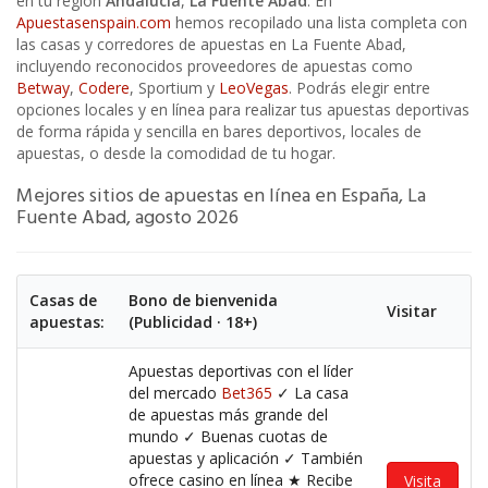
en tu región
Andalucia
,
La Fuente Abad
. En
Apuestasenspain.com
hemos recopilado una lista completa con
las casas y corredores de apuestas en La Fuente Abad,
incluyendo reconocidos proveedores de apuestas como
Betway
,
Codere
, Sportium y
LeoVegas
. Podrás elegir entre
opciones locales y en línea para realizar tus apuestas deportivas
de forma rápida y sencilla en bares deportivos, locales de
apuestas, o desde la comodidad de tu hogar.
Mejores sitios de apuestas en línea en España, La
Fuente Abad, agosto 2026
Casas de
Bono de bienvenida
Visitar
apuestas:
(Publicidad · 18+)
Apuestas deportivas con el líder
del mercado
Bet365
✓ La casa
de apuestas más grande del
mundo ✓ Buenas cuotas de
apuestas y aplicación ✓ También
ofrece casino en línea ★ Recibe
Visita