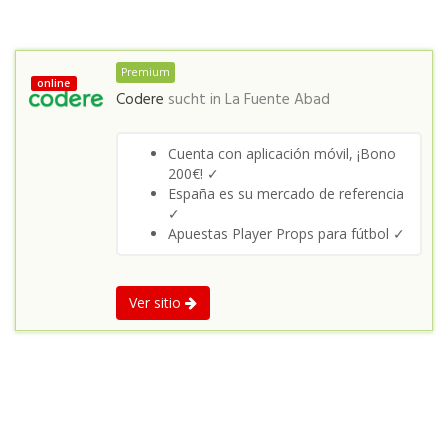
Premium
online
Codere
sucht in
La Fuente Abad
Cuenta con aplicación móvil, ¡Bono
200€! ✓
España es su mercado de referencia
✓
Apuestas Player Props para fútbol ✓
Ver sitio