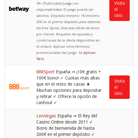
Visita
18+ (Publicidad) Juega con
el
responsabilidad, El juego puede ser
sitio
adictivo. Depósito mínimo: 1€ (mínimo
20€ en el primer depósito para obtener
los Free Spins). Una sola oferta de bono
por cliente. Requisito de apuesta y
condiciones de la oferta disponibles en
el enlace. Aplican otros términos
promocionales del juego. Se
Aplican
T&Cs
.
888Sport
España ⇒ ¡10€ gratis +
100€ bono! ✓ Cuotas más altas
Visita
que en el resto de casas ★
el
Muchas opciones para depositar
sitio
y retirar ✓ Ofrece la opción de
cashout ✓
LeoVegas
España ⇒ El Rey del
Casino Online desde 2011 ✓
Bono de bienvenida de hasta
200€ en el primer depósito ✓