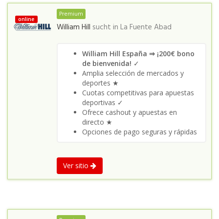
Premium
online
William Hill
sucht in
La Fuente Abad
William Hill España ⇒ ¡200€ bono
de bienvenida!
✓
Amplia selección de mercados y
deportes ★
Cuotas competitivas para apuestas
deportivas ✓
Ofrece cashout y apuestas en
directo ★
Opciones de pago seguras y rápidas
Ver sitio