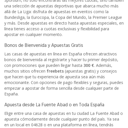
Sportium, no solo encontrarás las mejores cuotas, sino también
una selección de apuestas deportivas que abarca mucho más
allá de La Liga: disfruta de apuestas en eventos como la
Bundesliga, la Eurocopa, la Copa del Mundo, la Premier League
y más. Desde apuestas en directo hasta apuestas especiales, en
línea tienes acceso a cuotas exclusivas y flexibilidad para
apostar en cualquier momento.
Bonos de Bienvenida y Apuestas Gratis
Las casas de apuestas en línea en España ofrecen atractivos
bonos de bienvenida al registrarte y hacer tu primer depósito,
con promociones que pueden llegar hasta
300 €
. Además,
muchos sitios ofrecen
freebets
(apuestas gratis) y consejos
que hacen que tu experiencia de apuesta sea aún más
emocionante. Con opciones de pago flexibles y seguras, puedes
empezar a apostar de forma sencilla desde cualquier parte de
España.
Apuesta desde La Fuente Abad o en Toda España
Elige entre una casa de apuestas en tu ciudad La Fuente Abad o
apuesta cómodamente desde cualquier punto del país. Ya sea
en un local en 04628 o en una plataforma en línea, tendrás