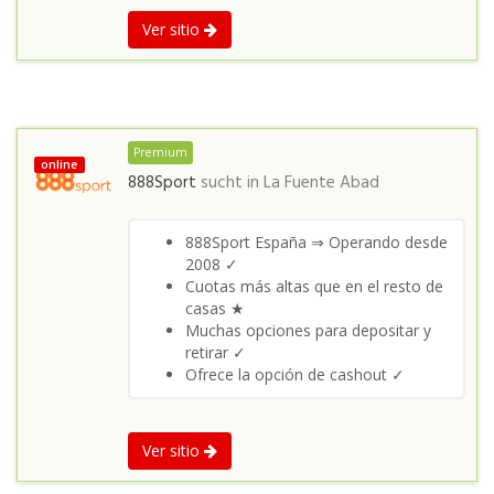
Ver sitio
Premium
online
888Sport
sucht in
La Fuente Abad
888Sport España ⇒ Operando desde
2008 ✓
Cuotas más altas que en el resto de
casas ★
Muchas opciones para depositar y
retirar ✓
Ofrece la opción de cashout ✓
Ver sitio