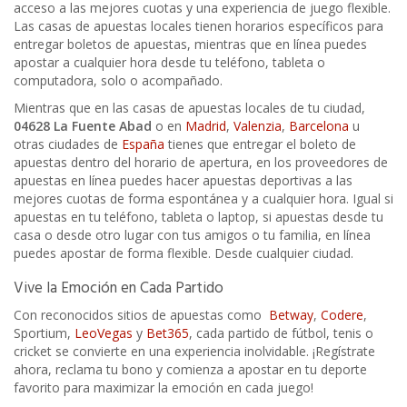
acceso a las mejores cuotas y una experiencia de juego flexible.
Las casas de apuestas locales tienen horarios específicos para
entregar boletos de apuestas, mientras que en línea puedes
apostar a cualquier hora desde tu teléfono, tableta o
computadora, solo o acompañado.
Mientras que en las casas de apuestas locales de tu ciudad,
04628
La Fuente Abad
o en
Madrid
,
Valenzia
,
Barcelona
u
otras ciudades de
España
tienes que entregar el boleto de
apuestas dentro del horario de apertura, en los proveedores de
apuestas en línea puedes hacer apuestas deportivas a las
mejores cuotas de forma espontánea y a cualquier hora. Igual si
apuestas en tu teléfono, tableta o laptop, si apuestas desde tu
casa o desde otro lugar con tus amigos o tu familia, en línea
puedes apostar de forma flexible. Desde cualquier ciudad.
Vive la Emoción en Cada Partido
Con reconocidos sitios de apuestas como
Betway
,
Codere
,
Sportium,
LeoVegas
y
Bet365
, cada partido de fútbol, tenis o
cricket se convierte en una experiencia inolvidable. ¡Regístrate
ahora, reclama tu bono y comienza a apostar en tu deporte
favorito para maximizar la emoción en cada juego!