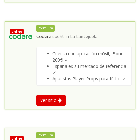
Premium
online
Codere
sucht in
La Lantejuela
Cuenta con aplicación móvil, ¡Bono
200€! ✓
España es su mercado de referencia
✓
Apuestas Player Props para fútbol ✓
Ver sitio
Premium
online