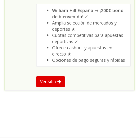
William Hill España ⇒ ¡200€ bono
de bienvenida!
✓
Amplia selección de mercados y
deportes ★
Cuotas competitivas para apuestas
deportivas ✓
Ofrece cashout y apuestas en
directo ★
Opciones de pago seguras y rápidas
Ver sitio