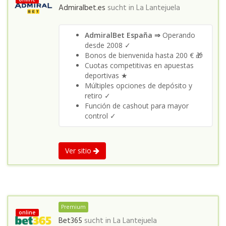
Admiralbet.es
sucht in
La Lantejuela
AdmiralBet España ⇒
Operando
desde 2008 ✓
Bonos de bienvenida hasta 200 € 🎁
Cuotas competitivas en apuestas
deportivas ★
Múltiples opciones de depósito y
retiro ✓
Función de cashout para mayor
control ✓
Ver sitio
Premium
online
Bet365
sucht in
La Lantejuela