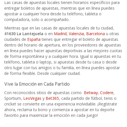
Las casas de apuestas locales tienen horarios específicos para
entregar boletos de apuestas, mientras que en línea puedes
apostar a cualquier hora desde tu teléfono, tableta o
computadora, solo o acompañado.
Mientras que en las casas de apuestas locales de tu ciudad,
41630
La Lantejuela
o en
Madrid
,
Valenzia
,
Barcelona
u otras
ciudades de
España
tienes que entregar el boleto de apuestas
dentro del horario de apertura, en los proveedores de apuestas
en línea puedes hacer apuestas deportivas a las mejores cuotas
de forma espontánea y a cualquier hora. Igual si apuestas en tu
teléfono, tableta o laptop, si apuestas desde tu casa o desde
otro lugar con tus amigos o tu familia, en línea puedes apostar
de forma flexible. Desde cualquier ciudad.
Vive la Emoción en Cada Partido
Con reconocidos sitios de apuestas como
Betway
,
Codere
,
Sportium,
LeoVegas
y
Bet365
, cada partido de fútbol, tenis o
cricket se convierte en una experiencia inolvidable. ¡Regístrate
ahora, reclama tu bono y comienza a apostar en tu deporte
favorito para maximizar la emoción en cada juego!