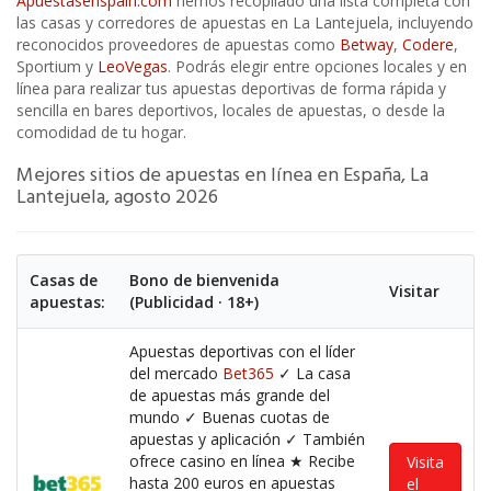
Apuestasenspain.com
hemos recopilado una lista completa con
las casas y corredores de apuestas en La Lantejuela, incluyendo
reconocidos proveedores de apuestas como
Betway
,
Codere
,
Sportium y
LeoVegas
. Podrás elegir entre opciones locales y en
línea para realizar tus apuestas deportivas de forma rápida y
sencilla en bares deportivos, locales de apuestas, o desde la
comodidad de tu hogar.
Mejores sitios de apuestas en línea en España, La
Lantejuela, agosto 2026
Casas de
Bono de bienvenida
Visitar
apuestas:
(Publicidad · 18+)
Apuestas deportivas con el líder
del mercado
Bet365
✓ La casa
de apuestas más grande del
mundo ✓ Buenas cuotas de
apuestas y aplicación ✓ También
ofrece casino en línea ★ Recibe
Visita
hasta 200 euros en apuestas
el