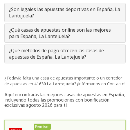
¿Son legales las apuestas deportivas en España, La
Lantejuela?
¿Qué casas de apuestas online son las mejores
para España, La Lantejuela?
¿Qué métodos de pago ofrecen las casas de
apuestas de España, La Lantejuela?
¿Todavía falta una casa de apuestas importante o un corredor
de apuestas en
41630
La Lantejuela
? ¡Infórmanos en Contacto!
Aquí encontrarás las mejores casas de apuestas en
España
,
incluyendo todas las promociones con bonificación
exclusivas agosto 2026 para ti:
Premium
online