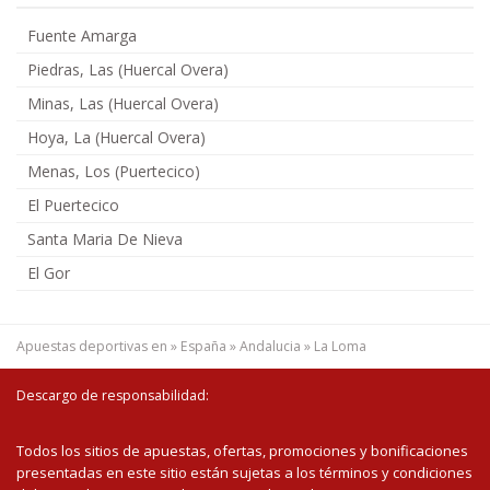
Fuente Amarga
Piedras, Las (Huercal Overa)
Minas, Las (Huercal Overa)
Hoya, La (Huercal Overa)
Menas, Los (Puertecico)
El Puertecico
Santa Maria De Nieva
El Gor
Apuestas deportivas en
»
España
»
Andalucia
»
La Loma
Descargo de responsabilidad:
Todos los sitios de apuestas, ofertas, promociones y bonificaciones
presentadas en este sitio están sujetas a los términos y condiciones