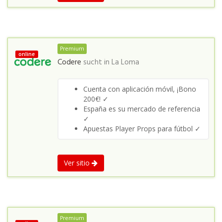
Premium
online
Codere
sucht in
La Loma
Cuenta con aplicación móvil, ¡Bono
200€! ✓
España es su mercado de referencia
✓
Apuestas Player Props para fútbol ✓
Ver sitio
Premium