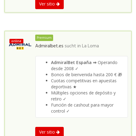
Ver sitio
Premium
online
Admiralbet.es
sucht in
La Loma
AdmiralBet España ⇒
Operando
desde 2008 ✓
Bonos de bienvenida hasta 200 € 🎁
Cuotas competitivas en apuestas
deportivas ★
Múltiples opciones de depósito y
retiro ✓
Función de cashout para mayor
control ✓
Ver sitio