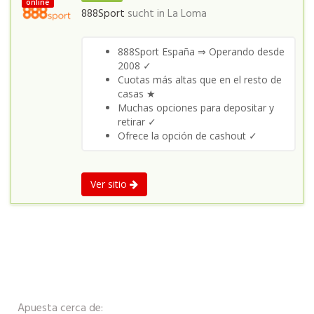
online
888Sport
sucht in
La Loma
888Sport España ⇒ Operando desde
2008 ✓
Cuotas más altas que en el resto de
casas ★
Muchas opciones para depositar y
retirar ✓
Ofrece la opción de cashout ✓
Ver sitio
Apuesta cerca de: