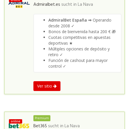
Admiralbet.es
sucht in
La Nava
AdmiralBet España ⇒
Operando
desde 2008 ✓
Bonos de bienvenida hasta 200 € 🎁
Cuotas competitivas en apuestas
deportivas ★
Múltiples opciones de depósito y
retiro ✓
Función de cashout para mayor
control ✓
Ver sitio
Premium
online
Bet365
sucht in
La Nava