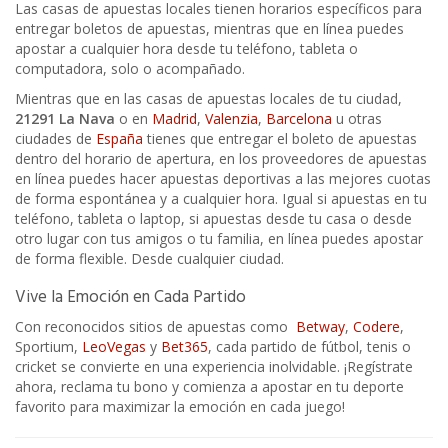
Las casas de apuestas locales tienen horarios específicos para
entregar boletos de apuestas, mientras que en línea puedes
apostar a cualquier hora desde tu teléfono, tableta o
computadora, solo o acompañado.
Mientras que en las casas de apuestas locales de tu ciudad,
21291
La Nava
o en
Madrid
,
Valenzia
,
Barcelona
u otras
ciudades de
España
tienes que entregar el boleto de apuestas
dentro del horario de apertura, en los proveedores de apuestas
en línea puedes hacer apuestas deportivas a las mejores cuotas
de forma espontánea y a cualquier hora. Igual si apuestas en tu
teléfono, tableta o laptop, si apuestas desde tu casa o desde
otro lugar con tus amigos o tu familia, en línea puedes apostar
de forma flexible. Desde cualquier ciudad.
Vive la Emoción en Cada Partido
Con reconocidos sitios de apuestas como
Betway
,
Codere
,
Sportium,
LeoVegas
y
Bet365
, cada partido de fútbol, tenis o
cricket se convierte en una experiencia inolvidable. ¡Regístrate
ahora, reclama tu bono y comienza a apostar en tu deporte
favorito para maximizar la emoción en cada juego!