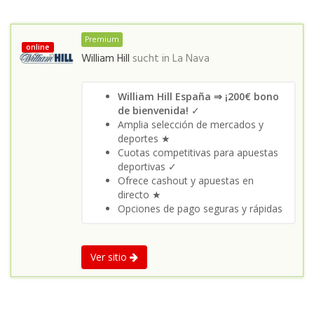
Premium
online
William Hill
sucht in
La Nava
William Hill España ⇒ ¡200€ bono
de bienvenida!
✓
Amplia selección de mercados y
deportes ★
Cuotas competitivas para apuestas
deportivas ✓
Ofrece cashout y apuestas en
directo ★
Opciones de pago seguras y rápidas
Ver sitio