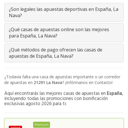
¿Son legales las apuestas deportivas en España, La
Nava?
¿Qué casas de apuestas online son las mejores
para España, La Nava?
¿Qué métodos de pago ofrecen las casas de
apuestas de España, La Nava?
¿Todavía falta una casa de apuestas importante o un corredor
de apuestas en
21291
La Nava
? ¡Infórmanos en Contacto!
Aquí encontrarás las mejores casas de apuestas en
España
,
incluyendo todas las promociones con bonificación
exclusivas agosto 2026 para ti:
Premium
online