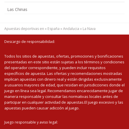
Las Chinas
Apuestas deportivas en
»
España
»
Andalucia
»
La Nava
Descargo de responsabilidad:
Todos los sitios de apuestas, ofertas, promociones y bonificaciones
presentadas en este sitio están sujetas a los términos y condiciones
del operador correspondiente, y pueden incluir requisitos
específicos de apuesta. Las ofertas y recomendaciones mostradas
implican apuestas con dinero real y están dirigidas exclusivamente
a usuarios mayores de edad, que residan en jurisdicciones donde el
juego en línea sea legal. Recomendamos encarecidamente jugar de
manera responsable y consultar las normativas locales antes de
participar en cualquier actividad de apuestas.El juego excesivo y las
apuestas pueden causar adicción al juego.
Juego responsable y aviso legal: