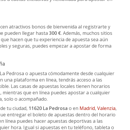
cen atractivos bonos de bienvenida al registrarte y
ue pueden llegar hasta
300 €
. Además, muchos sitios
s que hacen que tu experiencia de apuesta sea aún
bles y seguras, puedes empezar a apostar de forma
ña
ad La Pedrosa o apuesta cómodamente desde cualquier
en una plataforma en línea, tendrás acceso a las
ible. Las casas de apuestas locales tienen horarios
, mientras que en línea puedes apostar a cualquier
a, solo o acompañado.
 de tu ciudad,
11620
La Pedrosa
o en
Madrid
,
Valenzia
,
ue entregar el boleto de apuestas dentro del horario
en línea puedes hacer apuestas deportivas a las
ier hora. Igual si apuestas en tu teléfono, tableta o