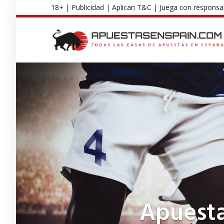
Skip
18+ | Publicidad | Aplican T&C | Juega con responsa
to
main
content
Apuesta