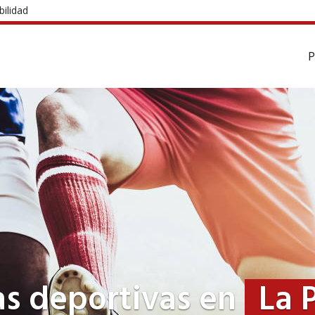
bilidad
P
s deportivas en
La 