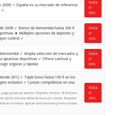
Visita
o 200€! ✓ España es su mercado de referencia
el
l ✓
sitio
e 2008 ✓ Bonos de bienvenida hasta 200 €
Visita
portivas ★ Múltiples opciones de depósito y
el
ayor control ✓
sitio
bienvenida! ✓ Amplia selección de mercados y
Visita
a apuestas deportivas ✓ Ofrece cashout y
el
pago seguras y rápidas
sitio
esde 2012 ✓ Triple bono hasta 150 € en los
pins incluidos ✓ Cuotas competitivas en una
Visita
el
El juego puede ser adictivo. Depósito mínimo: 1€ (mínimo
sitio
ee Spins). Una sola oferta de bono por cliente. Requisito
ibles en el enlace. Aplican otros términos promocionales