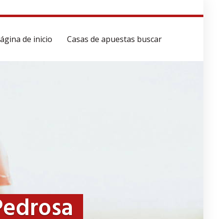
ágina de inicio
Casas de apuestas buscar
Pedrosa