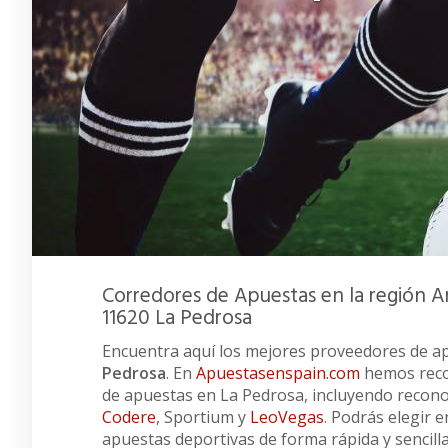
Corredores de Apuestas
en la región
A
11620
La Pedrosa
Encuentra aquí los mejores proveedores de a
Pedrosa
. En
Apuestasenspain.com
hemos recop
de apuestas en La Pedrosa, incluyendo reco
Codere
, Sportium y
LeoVegas
. Podrás elegir e
apuestas deportivas de forma rápida y sencilla