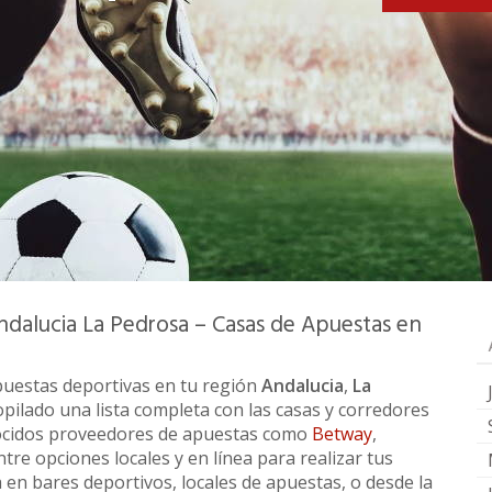
ndalucia
La Pedrosa – Casas de Apuestas en
puestas deportivas en tu región
Andalucia
,
La
ilado una lista completa con las casas y corredores
nocidos proveedores de apuestas como
Betway
,
ntre opciones locales y en línea para realizar tus
 en bares deportivos, locales de apuestas, o desde la