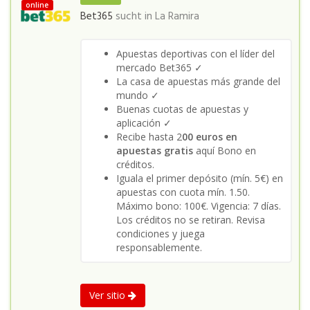
online
Bet365
sucht in
La Ramira
Apuestas deportivas con el líder del
mercado Bet365 ✓
La casa de apuestas más grande del
mundo ✓
Buenas cuotas de apuestas y
aplicación ✓
Recibe hasta 2
00 euros en
apuestas gratis
aquí Bono en
créditos.
Iguala el primer depósito (mín. 5€) en
apuestas con cuota mín. 1.50.
Máximo bono: 100€. Vigencia: 7 días.
Los créditos no se retiran. Revisa
condiciones y juega
responsablemente.
Ver sitio