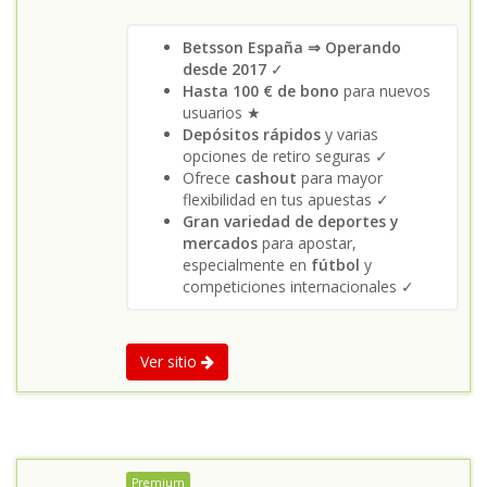
Betsson España ⇒ Operando
desde 2017
✓
Hasta 100 € de bono
para nuevos
usuarios ★
Depósitos rápidos
y varias
opciones de retiro seguras ✓
Ofrece
cashout
para mayor
flexibilidad en tus apuestas ✓
Gran variedad de deportes y
mercados
para apostar,
especialmente en
fútbol
y
competiciones internacionales ✓
Ver sitio
Premium