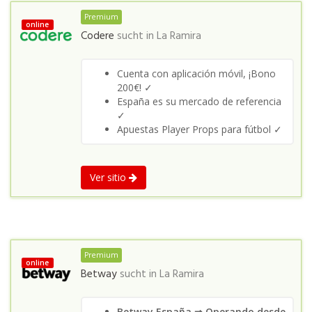
Premium
online
Codere
sucht in
La Ramira
Cuenta con aplicación móvil, ¡Bono
200€! ✓
España es su mercado de referencia
✓
Apuestas Player Props para fútbol ✓
Ver sitio
Premium
online
Betway
sucht in
La Ramira
Betway España ⇒ Operando desde