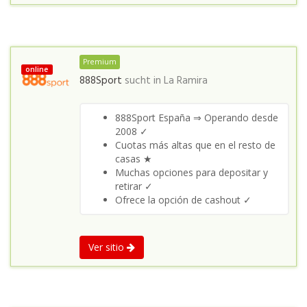
Premium
online
888Sport
sucht in
La Ramira
888Sport España ⇒ Operando desde
2008 ✓
Cuotas más altas que en el resto de
casas ★
Muchas opciones para depositar y
retirar ✓
Ofrece la opción de cashout ✓
Ver sitio