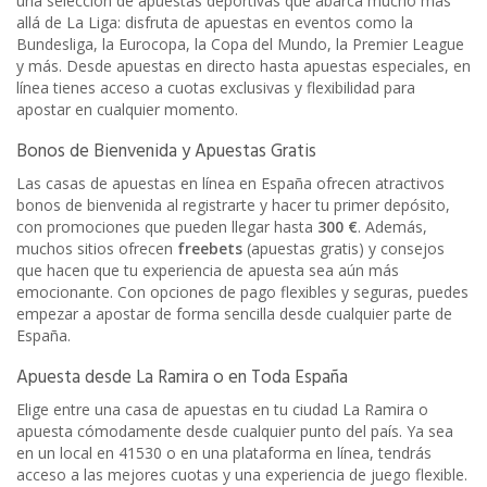
una selección de apuestas deportivas que abarca mucho más
allá de La Liga: disfruta de apuestas en eventos como la
Bundesliga, la Eurocopa, la Copa del Mundo, la Premier League
y más. Desde apuestas en directo hasta apuestas especiales, en
línea tienes acceso a cuotas exclusivas y flexibilidad para
apostar en cualquier momento.
Bonos de Bienvenida y Apuestas Gratis
Las casas de apuestas en línea en España ofrecen atractivos
bonos de bienvenida al registrarte y hacer tu primer depósito,
con promociones que pueden llegar hasta
300 €
. Además,
muchos sitios ofrecen
freebets
(apuestas gratis) y consejos
que hacen que tu experiencia de apuesta sea aún más
emocionante. Con opciones de pago flexibles y seguras, puedes
empezar a apostar de forma sencilla desde cualquier parte de
España.
Apuesta desde La Ramira o en Toda España
Elige entre una casa de apuestas en tu ciudad La Ramira o
apuesta cómodamente desde cualquier punto del país. Ya sea
en un local en 41530 o en una plataforma en línea, tendrás
acceso a las mejores cuotas y una experiencia de juego flexible.