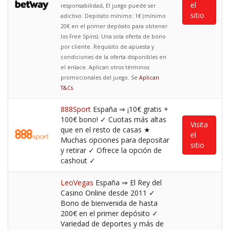
el
responsabilidad, El juego puede ser
sitio
adictivo. Depósito mínimo: 1€ (mínimo
20€ en el primer depósito para obtener
los Free Spins). Una sola oferta de bono
por cliente. Requisito de apuesta y
condiciones de la oferta disponibles en
el enlace. Aplican otros términos
promocionales del juego. Se
Aplican
T&Cs
.
888Sport
España ⇒ ¡10€ gratis +
100€ bono! ✓ Cuotas más altas
Visita
que en el resto de casas ★
el
Muchas opciones para depositar
sitio
y retirar ✓ Ofrece la opción de
cashout ✓
LeoVegas
España ⇒ El Rey del
Casino Online desde 2011 ✓
Bono de bienvenida de hasta
200€ en el primer depósito ✓
Variedad de deportes y más de