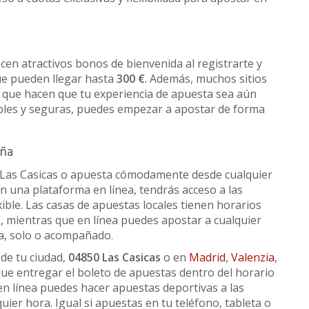
cen atractivos bonos de bienvenida al registrarte y
ue pueden llegar hasta
300 €
. Además, muchos sitios
s que hacen que tu experiencia de apuesta sea aún
bles y seguras, puedes empezar a apostar de forma
aña
d Las Casicas o apuesta cómodamente desde cualquier
en una plataforma en línea, tendrás acceso a las
ible. Las casas de apuestas locales tienen horarios
, mientras que en línea puedes apostar a cualquier
a, solo o acompañado.
 de tu ciudad,
04850
Las Casicas
o en
Madrid
,
Valenzia
,
ue entregar el boleto de apuestas dentro del horario
en línea puedes hacer apuestas deportivas a las
ier hora. Igual si apuestas en tu teléfono, tableta o