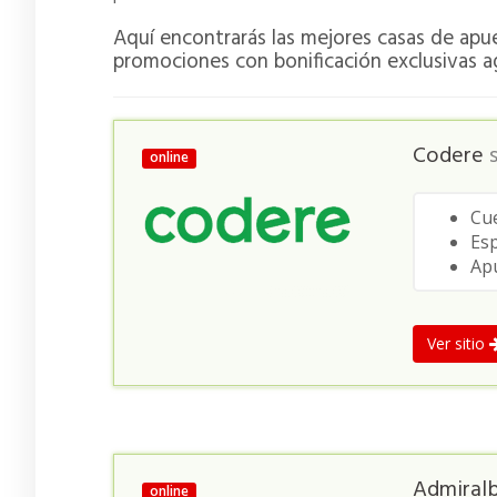
Aquí encontrarás las mejores casas de ap
promociones con bonificación exclusivas a
Codere
online
Cue
Esp
Apu
Ver sitio
Admiralb
online