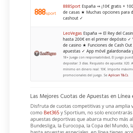
888Sport
España ⇒ ¡10€ gratis + 100
de casas ★ Muchas opciones para dep
cashout ✓
LeoVegas
España ⇒ El Rey del Casi
hasta 200€ en el primer depósito ✓
de casino ★ Funciones de Cash Out 
apuestas ✓ App móvil galardonada y 
18+ Juega con responsabilidad, El juego pue
depositar: 3 días. Requisito de apuesta: X20. 
mínimo en dinero real: 10€. Importe máximo 
promocionales del juego. Se
Aplican T&Cs
.
Las Mejores Cuotas de Apuestas en Línea 
Disfruta de cuotas competitivas y una amplia v
como
Bet365
y Sportium, no solo encontrarás 
apuestas deportivas que abarca mucho más all
Bundesliga, la Eurocopa, la Copa del Mundo, 
hasta apuestas especiales, en línea tienes acce