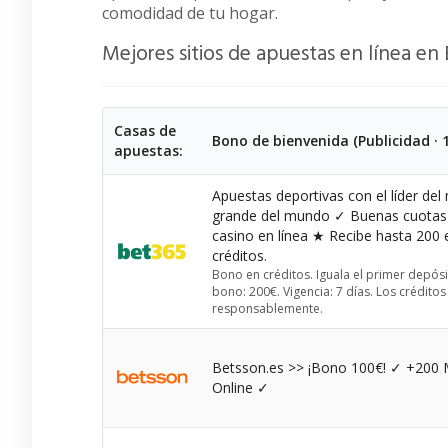
comodidad de tu hogar.
Mejores sitios de apuestas en línea en
Casas de
Bono de bienvenida (Publicidad · 
apuestas:
Apuestas deportivas con el líder de
grande del mundo ✓ Buenas cuotas 
casino en línea ★ Recibe hasta 200 
créditos.
Bono en créditos. Iguala el primer depósi
bono: 200€. Vigencia: 7 días. Los créditos
responsablemente.
Betsson.es >> ¡Bono 100€! ✓ +200
Online ✓