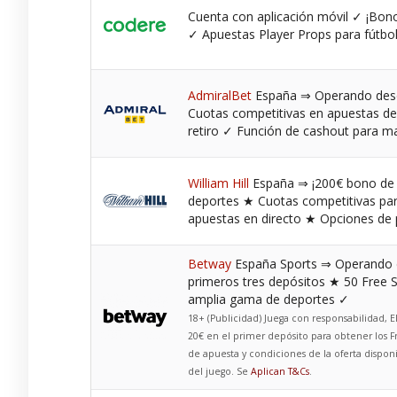
Cuenta con aplicación móvil ✓ ¡Bon
✓ Apuestas Player Props para fútbo
AdmiralBet
España ⇒ Operando desd
Cuotas competitivas en apuestas de
retiro ✓ Función de cashout para m
William Hill
España ⇒ ¡200€ bono de 
deportes ★ Cuotas competitivas par
apuestas en directo ★ Opciones de 
Betway
España Sports ⇒ Operando d
primeros tres depósitos ★ 50 Free S
amplia gama de deportes ✓
18+ (Publicidad) Juega con responsabilidad, 
20€ en el primer depósito para obtener los Fr
de apuesta y condiciones de la oferta dispon
del juego. Se
Aplican T&Cs
.