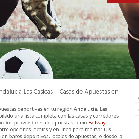
ndalucia
Las Casicas – Casas de Apuestas en
puestas deportivas en tu región
Andalucia
,
Las
lado una lista completa con las casas y corredores
nocidos proveedores de apuestas como
Betway
,
ntre opciones locales y en línea para realizar tus
 en bares deportivos, locales de apuestas, o desde la