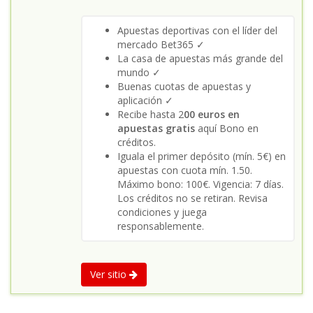
Apuestas deportivas con el líder del
mercado Bet365 ✓
La casa de apuestas más grande del
mundo ✓
Buenas cuotas de apuestas y
aplicación ✓
Recibe hasta 2
00 euros en
apuestas gratis
aquí Bono en
créditos.
Iguala el primer depósito (mín. 5€) en
apuestas con cuota mín. 1.50.
Máximo bono: 100€. Vigencia: 7 días.
Los créditos no se retiran. Revisa
condiciones y juega
responsablemente.
Ver sitio