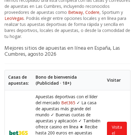
hemos recopilado una lista completa con las casas y corredores
de apuestas en Las Cumbres, incluyendo reconocidos
proveedores de apuestas como
Betway
,
Codere
, Sportium y
LeoVegas
. Podrás elegir entre opciones locales y en línea para
realizar tus apuestas deportivas de forma rápida y sencilla en
bares deportivos, locales de apuestas, o desde la comodidad de
tu hogar.
Mejores sitios de apuestas en línea en España, Las
Cumbres, agosto 2026
Casas de
Bono de bienvenida
Visitar
apuestas:
(Publicidad · 18+)
Apuestas deportivas con el líder
del mercado
Bet365
✓ La casa
de apuestas más grande del
mundo ✓ Buenas cuotas de
apuestas y aplicación ✓ También
ofrece casino en línea ★ Recibe
Visita
hasta 200 euros en apuestas
el