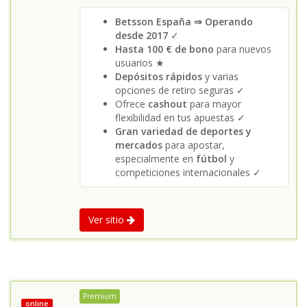
Betsson España ⇒ Operando
desde 2017
✓
Hasta 100 € de bono
para nuevos
usuarios ★
Depósitos rápidos
y varias
opciones de retiro seguras ✓
Ofrece
cashout
para mayor
flexibilidad en tus apuestas ✓
Gran variedad de deportes y
mercados
para apostar,
especialmente en
fútbol
y
competiciones internacionales ✓
Ver sitio
Premium
online