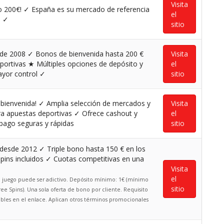
Visita
o 200€! ✓ España es su mercado de referencia
el
l ✓
sitio
e 2008 ✓ Bonos de bienvenida hasta 200 €
Visita
portivas ★ Múltiples opciones de depósito y
el
ayor control ✓
sitio
bienvenida! ✓ Amplia selección de mercados y
Visita
a apuestas deportivas ✓ Ofrece cashout y
el
pago seguras y rápidas
sitio
esde 2012 ✓ Triple bono hasta 150 € en los
pins incluidos ✓ Cuotas competitivas en una
Visita
el
El juego puede ser adictivo. Depósito mínimo: 1€ (mínimo
sitio
ee Spins). Una sola oferta de bono por cliente. Requisito
ibles en el enlace. Aplican otros términos promocionales