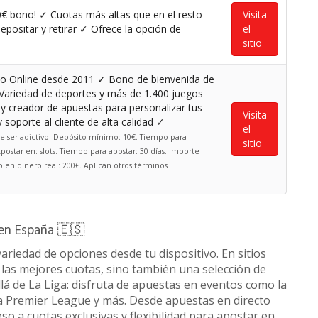
€ bono! ✓ Cuotas más altas que en el resto
Visita
ositar y retirar ✓ Ofrece la opción de
el
sitio
no Online desde 2011 ✓ Bono de bienvenida de
 Variedad de deportes y más de 1.400 juegos
y creador de apuestas para personalizar tus
Visita
soporte al cliente de alta calidad ✓
el
de ser adictivo. Depósito mínimo: 10€. Tiempo para
sitio
Apostar en: slots. Tiempo para apostar: 30 días. Importe
en dinero real: 200€. Aplican otros términos
en España 🇪🇸
ariedad de opciones desde tu dispositivo. En sitios
las mejores cuotas, sino también una selección de
á de La Liga: disfruta de apuestas en eventos como la
la Premier League y más. Desde apuestas en directo
so a cuotas exclusivas y flexibilidad para apostar en