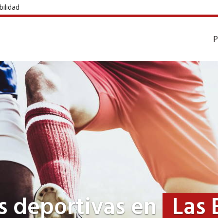
bilidad
P
s deportivas en
Las 