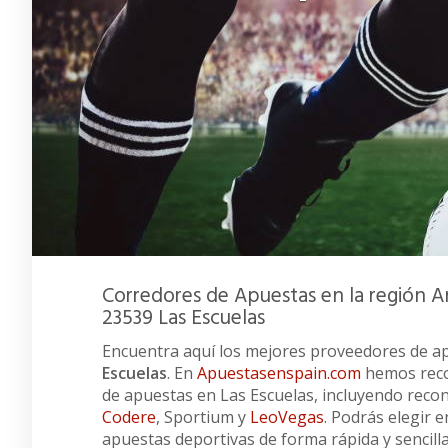
Corredores de Apuestas
en la región
A
23539
Las Escuelas
Encuentra aquí los mejores proveedores de a
Escuelas
. En
Apuestasenspain.com
hemos recop
de apuestas en Las Escuelas, incluyendo rec
Codere
, Sportium y
LeoVegas
. Podrás elegir e
apuestas deportivas de forma rápida y sencilla