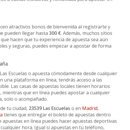
cen atractivos bonos de bienvenida al registrarte y
ue pueden llegar hasta
300 €
. Además, muchos sitios
s que hacen que tu experiencia de apuesta sea aún
bles y seguras, puedes empezar a apostar de forma
paña
d Las Escuelas o apuesta cómodamente desde cualquier
en una plataforma en línea, tendrás acceso a las
ible. Las casas de apuestas locales tienen horarios
, mientras que en línea puedes apostar a cualquier
a, solo o acompañado.
 de tu ciudad,
23539
Las Escuelas
o en
Madrid
,
a
tienes que entregar el boleto de apuestas dentro
de apuestas en línea puedes hacer apuestas deportivas
ualquier hora. Igual si apuestas en tu teléfono,