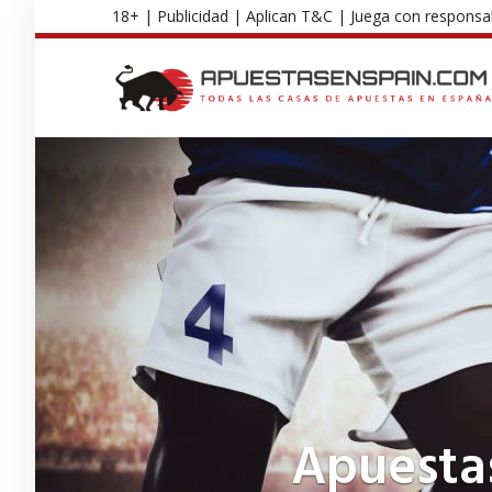
Skip
18+ | Publicidad | Aplican T&C | Juega con responsa
to
main
content
Apuesta