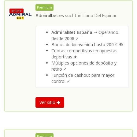
Premium
online
Admiralbet.es
sucht in
Llano Del Espinar
AdmiralBet España ⇒
Operando
desde 2008 ✓
Bonos de bienvenida hasta 200 € 🎁
Cuotas competitivas en apuestas
deportivas ★
Múltiples opciones de depósito y
retiro ✓
Función de cashout para mayor
control ✓
Ver sitio
Premium