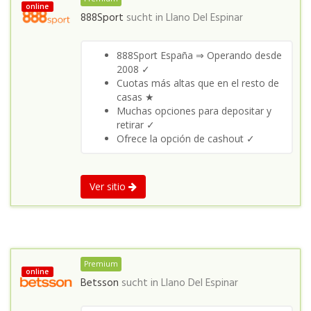
online
888Sport
sucht in
Llano Del Espinar
888Sport España ⇒ Operando desde
2008 ✓
Cuotas más altas que en el resto de
casas ★
Muchas opciones para depositar y
retirar ✓
Ofrece la opción de cashout ✓
Ver sitio
Premium
online
Betsson
sucht in
Llano Del Espinar