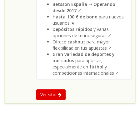
Betsson España ⇒ Operando
desde 2017
✓
Hasta 100 € de bono
para nuevos
usuarios ★
Depósitos rápidos
y varias
opciones de retiro seguras ✓
Ofrece
cashout
para mayor
flexibilidad en tus apuestas ✓
Gran variedad de deportes y
mercados
para apostar,
especialmente en
fútbol
y
competiciones internacionales ✓
Ver sitio