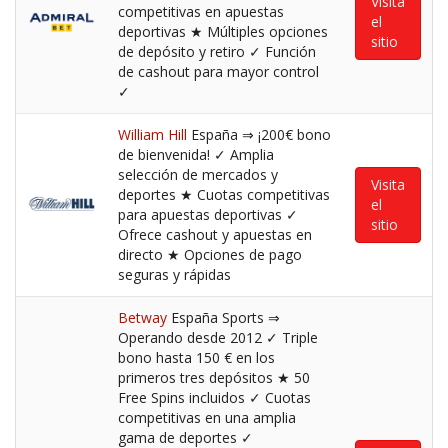
Visita
competitivas en apuestas
el
deportivas ★ Múltiples opciones
sitio
de depósito y retiro ✓ Función
de cashout para mayor control
✓
William Hill
España ⇒ ¡200€ bono
de bienvenida! ✓ Amplia
selección de mercados y
Visita
deportes ★ Cuotas competitivas
el
para apuestas deportivas ✓
sitio
Ofrece cashout y apuestas en
directo ★ Opciones de pago
seguras y rápidas
Betway
España Sports ⇒
Operando desde 2012 ✓ Triple
bono hasta 150 € en los
primeros tres depósitos ★ 50
Free Spins incluidos ✓ Cuotas
competitivas en una amplia
gama de deportes ✓