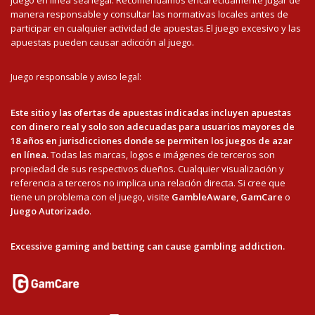
manera responsable y consultar las normativas locales antes de
participar en cualquier actividad de apuestas.El juego excesivo y las
apuestas pueden causar adicción al juego.
Juego responsable y aviso legal:
Este sitio y las ofertas de apuestas indicadas incluyen apuestas
con dinero real y solo son adecuadas para usuarios mayores de
18 años en jurisdicciones donde se permiten los juegos de azar
en línea.
Todas las marcas, logos e imágenes de terceros son
propiedad de sus respectivos dueños. Cualquier visualización y
referencia a terceros no implica una relación directa. Si cree que
tiene un problema con el juego, visite
GambleAware
,
GamCare
o
Juego Autorizado
.
Excessive gaming and betting can cause gambling addiction.