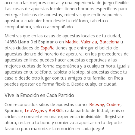
acceso a las mejores cuotas y una experiencia de juego flexible.
Las casas de apuestas locales tienen horarios específicos para
entregar boletos de apuestas, mientras que en línea puedes
apostar a cualquier hora desde tu teléfono, tableta o
computadora, solo o acompañado.
Mientras que en las casas de apuestas locales de tu ciudad,
14858
Llano Del Espinar
o en
Madrid
,
Valenzia
,
Barcelona
u
otras ciudades de
España
tienes que entregar el boleto de
apuestas dentro del horario de apertura, en los proveedores de
apuestas en línea puedes hacer apuestas deportivas a las
mejores cuotas de forma espontánea y a cualquier hora. Igual si
apuestas en tu teléfono, tableta o laptop, si apuestas desde tu
casa o desde otro lugar con tus amigos o tu familia, en línea
puedes apostar de forma flexible. Desde cualquier ciudad.
Vive la Emoción en Cada Partido
Con reconocidos sitios de apuestas como
Betway
,
Codere
,
Sportium,
LeoVegas
y
Bet365
, cada partido de fútbol, tenis o
cricket se convierte en una experiencia inolvidable. ¡Regístrate
ahora, reclama tu bono y comienza a apostar en tu deporte
favorito para maximizar la emoción en cada juego!