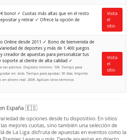
€ bono! ✓ Cuotas más altas que en el resto
Visita
ositar y retirar ✓ Ofrece la opción de
el
sitio
no Online desde 2011 ✓ Bono de bienvenida de
 Variedad de deportes y más de 1.400 juegos
y creador de apuestas para personalizar tus
Visita
soporte al cliente de alta calidad ✓
el
de ser adictivo. Depósito mínimo: 10€. Tiempo para
sitio
Apostar en: slots. Tiempo para apostar: 30 días. Importe
en dinero real: 200€. Aplican otros términos
en España 🇪🇸
ariedad de opciones desde tu dispositivo. En sitios
las mejores cuotas, sino también una selección de
á de La Liga: disfruta de apuestas en eventos como la
la Premier League y más. Desde apuestas en directo