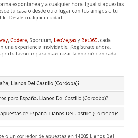
orma espontánea y a cualquier hora. Igual si apuestas
desde tu casa o desde otro lugar con tus amigos o tu
ble. Desde cualquier ciudad.
way
,
Codere
, Sportium,
LeoVegas
y
Bet365
, cada
en una experiencia inolvidable. ¡Regístrate ahora,
eporte favorito para maximizar la emoción en cada
aña, Llanos Del Castillo (Cordoba)?
es para España, Llanos Del Castillo (Cordoba)?
apuestas de España, Llanos Del Castillo (Cordoba)?
te o un corredor de apuestas en
14005
Llanos Del