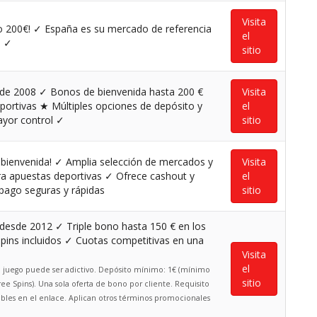
Visita
o 200€! ✓ España es su mercado de referencia
el
l ✓
sitio
e 2008 ✓ Bonos de bienvenida hasta 200 €
Visita
portivas ★ Múltiples opciones de depósito y
el
ayor control ✓
sitio
bienvenida! ✓ Amplia selección de mercados y
Visita
a apuestas deportivas ✓ Ofrece cashout y
el
pago seguras y rápidas
sitio
esde 2012 ✓ Triple bono hasta 150 € en los
pins incluidos ✓ Cuotas competitivas en una
Visita
el
El juego puede ser adictivo. Depósito mínimo: 1€ (mínimo
sitio
ee Spins). Una sola oferta de bono por cliente. Requisito
ibles en el enlace. Aplican otros términos promocionales