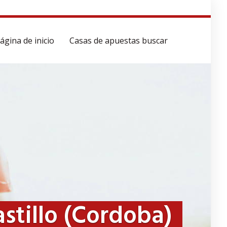
ágina de inicio
Casas de apuestas buscar
astillo (Cordoba)