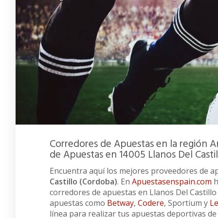
Corredores de Apuestas
en la región
A
de Apuestas en
14005
Llanos Del Casti
Encuentra aquí los mejores proveedores de a
Castillo (Cordoba)
. En
Apuestasenspain.com
h
corredores de apuestas en Llanos Del Castill
apuestas como
Betway
,
Codere
, Sportium y
L
línea para realizar tus apuestas deportivas de