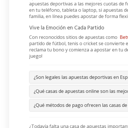
apuestas deportivas a las mejores cuotas de f
en tu teléfono, tableta o laptop, si apuestas 
familia, en línea puedes apostar de forma flexi
Vive la Emoción en Cada Partido
Con reconocidos sitios de apuestas como
Bet
partido de fútbol, tenis o cricket se convierte 
reclama tu bono y comienza a apostar en tu d
juego!
¿Son legales las apuestas deportivas en Esp
¿Qué casas de apuestas online son las mejor
¿Qué métodos de pago ofrecen las casas de 
¿Todavía falta una casa de apuestas importan