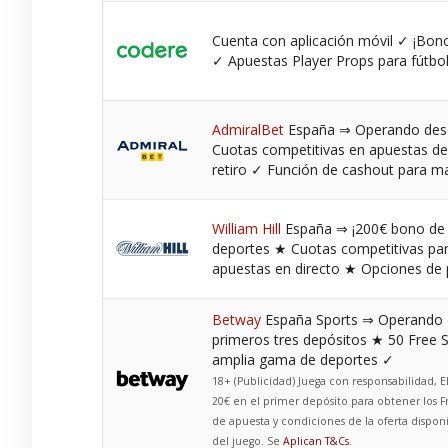
Cuenta con aplicación móvil ✓ ¡Bon
✓ Apuestas Player Props para fútbo
AdmiralBet
España ⇒ Operando desd
Cuotas competitivas en apuestas de
retiro ✓ Función de cashout para m
William Hill
España ⇒ ¡200€ bono de 
deportes ★ Cuotas competitivas par
apuestas en directo ★ Opciones de 
Betway
España Sports ⇒ Operando d
primeros tres depósitos ★ 50 Free S
amplia gama de deportes ✓
18+ (Publicidad) Juega con responsabilidad, 
20€ en el primer depósito para obtener los Fr
de apuesta y condiciones de la oferta dispon
del juego. Se
Aplican T&Cs
.