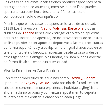
Las casas de apuestas locales tienen horarios específicos para
entregar boletos de apuestas, mientras que en línea puedes
apostar a cualquier hora desde tu teléfono, tableta o
computadora, solo o acompañado.
Mientras que en las casas de apuestas locales de tu ciudad,
21239
Los Bravos
o en
Madrid
,
Valenzia
,
Barcelona
u otras
ciudades de
España
tienes que entregar el boleto de apuestas
dentro del horario de apertura, en los proveedores de apuestas
en línea puedes hacer apuestas deportivas a las mejores cuotas
de forma espontánea y a cualquier hora. Igual si apuestas en tu
teléfono, tableta o laptop, si apuestas desde tu casa o desde
otro lugar con tus amigos o tu familia, en línea puedes apostar
de forma flexible. Desde cualquier ciudad.
Vive la Emoción en Cada Partido
Con reconocidos sitios de apuestas como
Betway
,
Codere
,
Sportium,
LeoVegas
y
Bet365
, cada partido de fútbol, tenis o
cricket se convierte en una experiencia inolvidable. ¡Regístrate
ahora, reclama tu bono y comienza a apostar en tu deporte
favorito para maximizar la emoción en cada juego!