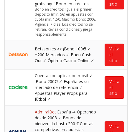
gratis aquí Bono en créditos.
sitio
Bono en créditos. Iguala el primer
depósito (mín. 5€) en apuestas con
cuota mín. 1.50. Máximo bono: 200€.
Vigencia: 7 días. Los créditos no se
retiran. Revisa condiciones y juega
responsablemente.
Betsson.es >> ¡Bono 100€! ✓
Visita
+200 Mercados ✓ Buen Cash
el
Out ✓ Óptimo Casino Online ✓
sitio
Cuenta con aplicación móvil ✓
¡Bono 200€! ✓ España es su
Visita
mercado de referencia ✓
el
Apuestas Player Props para
sitio
fútbol ✓
AdmiralBet
España ⇒ Operando
desde 2008 ✓ Bonos de
bienvenida hasta 200 € Cuotas
Visita
competitivas en apuestas