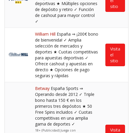
el
deportivas ★ Múltiples opciones
sitio
de depósito y retiro ✓ Función
de cashout para mayor control
✓
William Hill
España ⇒ ¡200€ bono
de bienvenida! ✓ Amplia
selección de mercados y
Visita
deportes ★ Cuotas competitivas
el
para apuestas deportivas ✓
sitio
Ofrece cashout y apuestas en
directo ★ Opciones de pago
seguras y rápidas
Betway
España Sports ⇒
Operando desde 2012 ✓ Triple
bono hasta 150 € en los
primeros tres depósitos ★ 50
Free Spins incluidos ✓ Cuotas
competitivas en una amplia
gama de deportes ✓
Visita
18+ (Publicidad) Juega con