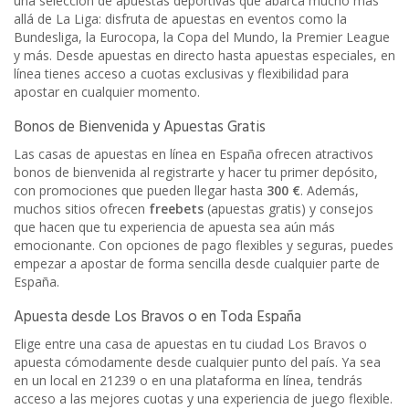
una selección de apuestas deportivas que abarca mucho más
allá de La Liga: disfruta de apuestas en eventos como la
Bundesliga, la Eurocopa, la Copa del Mundo, la Premier League
y más. Desde apuestas en directo hasta apuestas especiales, en
línea tienes acceso a cuotas exclusivas y flexibilidad para
apostar en cualquier momento.
Bonos de Bienvenida y Apuestas Gratis
Las casas de apuestas en línea en España ofrecen atractivos
bonos de bienvenida al registrarte y hacer tu primer depósito,
con promociones que pueden llegar hasta
300 €
. Además,
muchos sitios ofrecen
freebets
(apuestas gratis) y consejos
que hacen que tu experiencia de apuesta sea aún más
emocionante. Con opciones de pago flexibles y seguras, puedes
empezar a apostar de forma sencilla desde cualquier parte de
España.
Apuesta desde Los Bravos o en Toda España
Elige entre una casa de apuestas en tu ciudad Los Bravos o
apuesta cómodamente desde cualquier punto del país. Ya sea
en un local en 21239 o en una plataforma en línea, tendrás
acceso a las mejores cuotas y una experiencia de juego flexible.