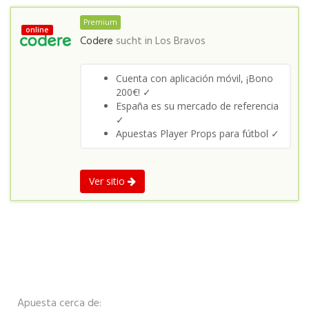
Premium
online
Codere
sucht in
Los Bravos
Cuenta con aplicación móvil, ¡Bono
200€! ✓
España es su mercado de referencia
✓
Apuestas Player Props para fútbol ✓
Ver sitio
Apuesta cerca de: