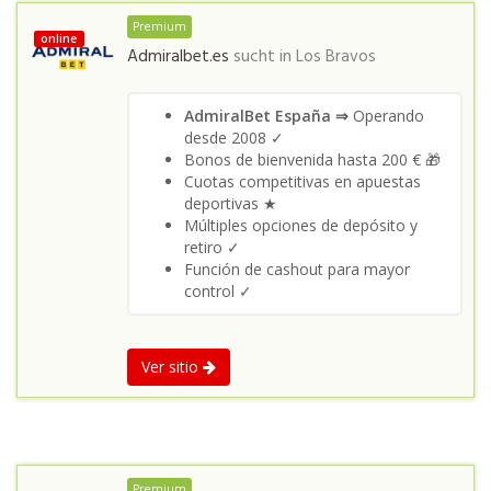
Premium
online
Admiralbet.es
sucht in
Los Bravos
AdmiralBet España ⇒
Operando
desde 2008 ✓
Bonos de bienvenida hasta 200 € 🎁
Cuotas competitivas en apuestas
deportivas ★
Múltiples opciones de depósito y
retiro ✓
Función de cashout para mayor
control ✓
Ver sitio
Premium