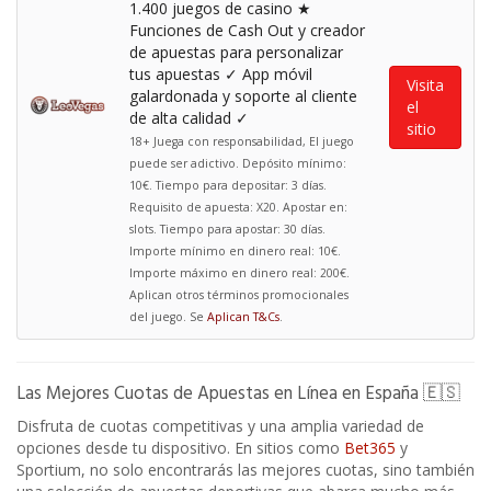
1.400 juegos de casino ★
Funciones de Cash Out y creador
de apuestas para personalizar
tus apuestas ✓ App móvil
Visita
galardonada y soporte al cliente
el
de alta calidad ✓
sitio
18+ Juega con responsabilidad, El juego
puede ser adictivo. Depósito mínimo:
10€. Tiempo para depositar: 3 días.
Requisito de apuesta: X20. Apostar en:
slots. Tiempo para apostar: 30 días.
Importe mínimo en dinero real: 10€.
Importe máximo en dinero real: 200€.
Aplican otros términos promocionales
del juego. Se
Aplican T&Cs
.
Las Mejores Cuotas de Apuestas en Línea en España 🇪🇸
Disfruta de cuotas competitivas y una amplia variedad de
opciones desde tu dispositivo. En sitios como
Bet365
y
Sportium, no solo encontrarás las mejores cuotas, sino también