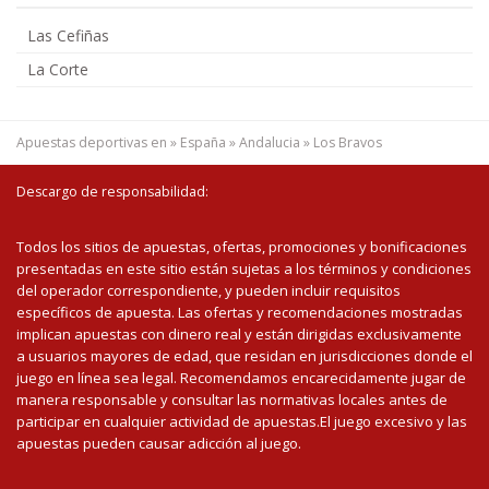
Las Cefiñas
La Corte
Apuestas deportivas en
»
España
»
Andalucia
»
Los Bravos
Descargo de responsabilidad:
Todos los sitios de apuestas, ofertas, promociones y bonificaciones
presentadas en este sitio están sujetas a los términos y condiciones
del operador correspondiente, y pueden incluir requisitos
específicos de apuesta. Las ofertas y recomendaciones mostradas
implican apuestas con dinero real y están dirigidas exclusivamente
a usuarios mayores de edad, que residan en jurisdicciones donde el
juego en línea sea legal. Recomendamos encarecidamente jugar de
manera responsable y consultar las normativas locales antes de
participar en cualquier actividad de apuestas.El juego excesivo y las
apuestas pueden causar adicción al juego.