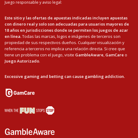
Juego responsable y aviso legal:
Este sitio y las ofertas de apuestas indicadas incluyen apuestas
con dinero real y solo son adecuadas para usuarios mayores de
18 años en jurisdicciones donde se permiten los juegos de azar
en línea.
Todas las marcas, logos e imágenes de terceros son
propiedad de sus respectivos dueños. Cualquier visualización y
referencia a terceros no implica una relación directa. Si cree que
tiene un problema con el juego, visite
GambleAware
,
GamCare
o
Juego Autorizado
.
Excessive gaming and betting can cause gambling addiction.