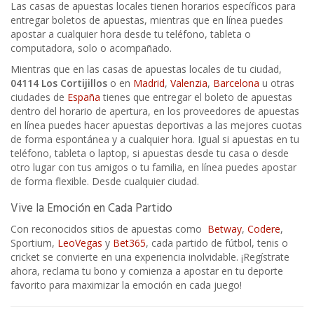
Las casas de apuestas locales tienen horarios específicos para
entregar boletos de apuestas, mientras que en línea puedes
apostar a cualquier hora desde tu teléfono, tableta o
computadora, solo o acompañado.
Mientras que en las casas de apuestas locales de tu ciudad,
04114
Los Cortijillos
o en
Madrid
,
Valenzia
,
Barcelona
u otras
ciudades de
España
tienes que entregar el boleto de apuestas
dentro del horario de apertura, en los proveedores de apuestas
en línea puedes hacer apuestas deportivas a las mejores cuotas
de forma espontánea y a cualquier hora. Igual si apuestas en tu
teléfono, tableta o laptop, si apuestas desde tu casa o desde
otro lugar con tus amigos o tu familia, en línea puedes apostar
de forma flexible. Desde cualquier ciudad.
Vive la Emoción en Cada Partido
Con reconocidos sitios de apuestas como
Betway
,
Codere
,
Sportium,
LeoVegas
y
Bet365
, cada partido de fútbol, tenis o
cricket se convierte en una experiencia inolvidable. ¡Regístrate
ahora, reclama tu bono y comienza a apostar en tu deporte
favorito para maximizar la emoción en cada juego!