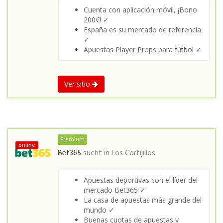
Cuenta con aplicación móvil, ¡Bono
200€! ✓
España es su mercado de referencia
✓
Apuestas Player Props para fútbol ✓
Ver sitio
Premium
online
Bet365
sucht in
Los Cortijillos
Apuestas deportivas con el líder del
mercado Bet365 ✓
La casa de apuestas más grande del
mundo ✓
Buenas cuotas de apuestas y