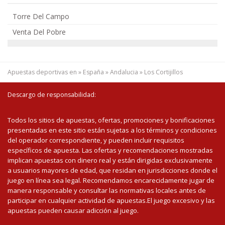
Torre Del Campo
Venta Del Pobre
Apuestas deportivas en
»
España
»
Andalucia
»
Los Cortijillos
Descargo de responsabilidad:
Todos los sitios de apuestas, ofertas, promociones y bonificaciones
presentadas en este sitio están sujetas a los términos y condiciones
del operador correspondiente, y pueden incluir requisitos
específicos de apuesta. Las ofertas y recomendaciones mostradas
implican apuestas con dinero real y están dirigidas exclusivamente
a usuarios mayores de edad, que residan en jurisdicciones donde el
juego en línea sea legal. Recomendamos encarecidamente jugar de
manera responsable y consultar las normativas locales antes de
participar en cualquier actividad de apuestas.El juego excesivo y las
apuestas pueden causar adicción al juego.