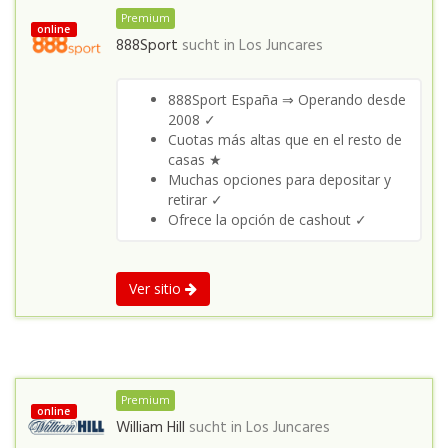
Premium
online
888Sport
sucht in
Los Juncares
888Sport España ⇒ Operando desde
2008 ✓
Cuotas más altas que en el resto de
casas ★
Muchas opciones para depositar y
retirar ✓
Ofrece la opción de cashout ✓
Ver sitio
Premium
online
William Hill
sucht in
Los Juncares