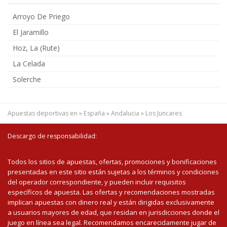
Arroyo De Priego
El Jaramillo
Hoz, La (Rute)
La Celada
Solerche
Apuestas deportivas en
»
España
»
Andalucia
»
Los Juncares
Descargo de responsabilidad:
Todos los sitios de apuestas, ofertas, promociones y bonificaciones
presentadas en este sitio están sujetas a los términos y condiciones
del operador correspondiente, y pueden incluir requisitos
específicos de apuesta. Las ofertas y recomendaciones mostradas
implican apuestas con dinero real y están dirigidas exclusivamente
a usuarios mayores de edad, que residan en jurisdicciones donde el
juego en línea sea legal. Recomendamos encarecidamente jugar de