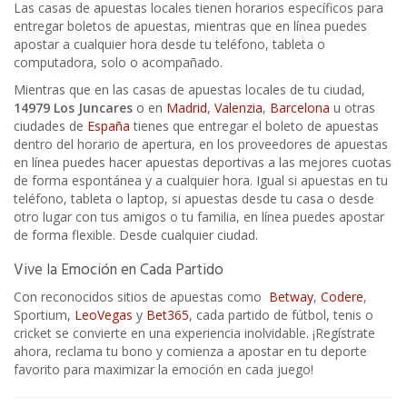
Las casas de apuestas locales tienen horarios específicos para
entregar boletos de apuestas, mientras que en línea puedes
apostar a cualquier hora desde tu teléfono, tableta o
computadora, solo o acompañado.
Mientras que en las casas de apuestas locales de tu ciudad,
14979
Los Juncares
o en
Madrid
,
Valenzia
,
Barcelona
u otras
ciudades de
España
tienes que entregar el boleto de apuestas
dentro del horario de apertura, en los proveedores de apuestas
en línea puedes hacer apuestas deportivas a las mejores cuotas
de forma espontánea y a cualquier hora. Igual si apuestas en tu
teléfono, tableta o laptop, si apuestas desde tu casa o desde
otro lugar con tus amigos o tu familia, en línea puedes apostar
de forma flexible. Desde cualquier ciudad.
Vive la Emoción en Cada Partido
Con reconocidos sitios de apuestas como
Betway
,
Codere
,
Sportium,
LeoVegas
y
Bet365
, cada partido de fútbol, tenis o
cricket se convierte en una experiencia inolvidable. ¡Regístrate
ahora, reclama tu bono y comienza a apostar en tu deporte
favorito para maximizar la emoción en cada juego!