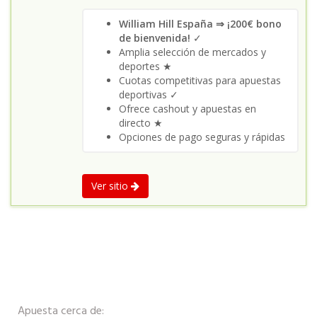
William Hill España ⇒ ¡200€ bono
de bienvenida!
✓
Amplia selección de mercados y
deportes ★
Cuotas competitivas para apuestas
deportivas ✓
Ofrece cashout y apuestas en
directo ★
Opciones de pago seguras y rápidas
Ver sitio
Apuesta cerca de: