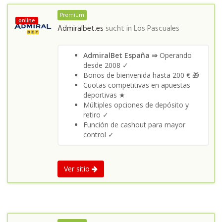
Premium
online
Admiralbet.es
sucht in
Los Pascuales
AdmiralBet España ⇒
Operando
desde 2008 ✓
Bonos de bienvenida hasta 200 € 🎁
Cuotas competitivas en apuestas
deportivas ★
Múltiples opciones de depósito y
retiro ✓
Función de cashout para mayor
control ✓
Ver sitio