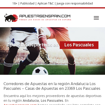
Skip
18+ | Publicidad | Aplican T&C | Juega con responsabilidad
to
main
content
Toggl
navig
Apuestas deportivas en
Los Pascuales
Corredores de Apuestas
en la región
Andalucia
Los
Pascuales – Casas de Apuestas en
23369
Los Pascuales
Encuentra aquí los mejores proveedores de apuestas deportivas
en tu región
Andalucia
,
Los Pascuales
. En