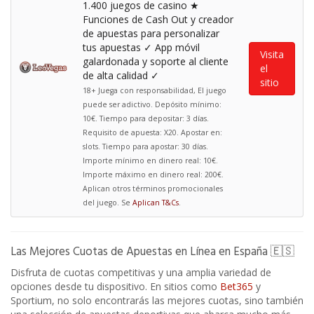
1.400 juegos de casino ★
Funciones de Cash Out y creador
de apuestas para personalizar
tus apuestas ✓ App móvil
Visita
galardonada y soporte al cliente
el
de alta calidad ✓
sitio
18+ Juega con responsabilidad, El juego
puede ser adictivo. Depósito mínimo:
10€. Tiempo para depositar: 3 días.
Requisito de apuesta: X20. Apostar en:
slots. Tiempo para apostar: 30 días.
Importe mínimo en dinero real: 10€.
Importe máximo en dinero real: 200€.
Aplican otros términos promocionales
del juego. Se
Aplican T&Cs
.
Las Mejores Cuotas de Apuestas en Línea en España 🇪🇸
Disfruta de cuotas competitivas y una amplia variedad de
opciones desde tu dispositivo. En sitios como
Bet365
y
Sportium, no solo encontrarás las mejores cuotas, sino también