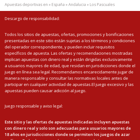
Apuestas deportivas en
»
España
»
Andalucia
»
Los Pascuales
Descargo de responsabilidad:
Todos los sitios de apuestas, ofertas, promociones y bonificaciones
presentadas en este sitio están sujetas a los términos y condiciones
del operador correspondiente, y pueden incluir requisitos
específicos de apuesta. Las ofertas y recomendaciones mostradas
implican apuestas con dinero real y están dirigidas exclusivamente
a usuarios mayores de edad, que residan en jurisdicciones donde el
juego en línea sea legal. Recomendamos encarecidamente jugar de
manera responsable y consultar las normativas locales antes de
participar en cualquier actividad de apuestas.El juego excesivo y las
apuestas pueden causar adicción al juego.
Juego responsable y aviso legal:
Este sitio y las ofertas de apuestas indicadas incluyen apuestas
con dinero real y solo son adecuadas para usuarios mayores de
18 años en jurisdicciones donde se permiten los juegos de azar