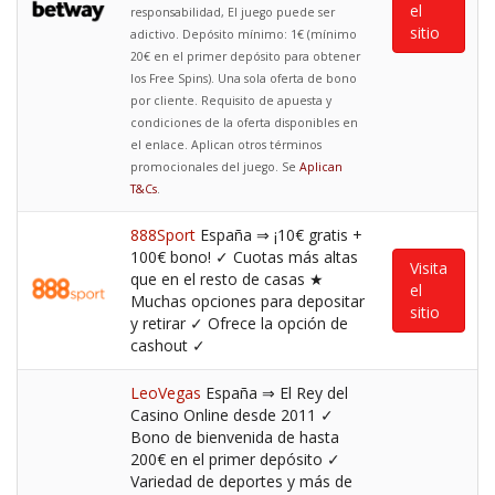
el
responsabilidad, El juego puede ser
sitio
adictivo. Depósito mínimo: 1€ (mínimo
20€ en el primer depósito para obtener
los Free Spins). Una sola oferta de bono
por cliente. Requisito de apuesta y
condiciones de la oferta disponibles en
el enlace. Aplican otros términos
promocionales del juego. Se
Aplican
T&Cs
.
888Sport
España ⇒ ¡10€ gratis +
100€ bono! ✓ Cuotas más altas
Visita
que en el resto de casas ★
el
Muchas opciones para depositar
sitio
y retirar ✓ Ofrece la opción de
cashout ✓
LeoVegas
España ⇒ El Rey del
Casino Online desde 2011 ✓
Bono de bienvenida de hasta
200€ en el primer depósito ✓
Variedad de deportes y más de