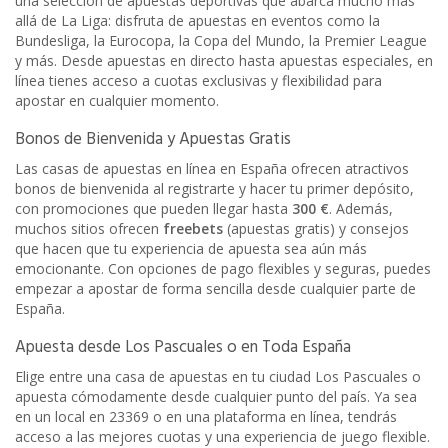
una selección de apuestas deportivas que abarca mucho más
allá de La Liga: disfruta de apuestas en eventos como la
Bundesliga, la Eurocopa, la Copa del Mundo, la Premier League
y más. Desde apuestas en directo hasta apuestas especiales, en
línea tienes acceso a cuotas exclusivas y flexibilidad para
apostar en cualquier momento.
Bonos de Bienvenida y Apuestas Gratis
Las casas de apuestas en línea en España ofrecen atractivos
bonos de bienvenida al registrarte y hacer tu primer depósito,
con promociones que pueden llegar hasta
300 €
. Además,
muchos sitios ofrecen
freebets
(apuestas gratis) y consejos
que hacen que tu experiencia de apuesta sea aún más
emocionante. Con opciones de pago flexibles y seguras, puedes
empezar a apostar de forma sencilla desde cualquier parte de
España.
Apuesta desde Los Pascuales o en Toda España
Elige entre una casa de apuestas en tu ciudad Los Pascuales o
apuesta cómodamente desde cualquier punto del país. Ya sea
en un local en 23369 o en una plataforma en línea, tendrás
acceso a las mejores cuotas y una experiencia de juego flexible.