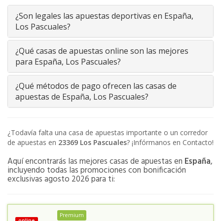
¿Son legales las apuestas deportivas en España,
Los Pascuales?
¿Qué casas de apuestas online son las mejores
para España, Los Pascuales?
¿Qué métodos de pago ofrecen las casas de
apuestas de España, Los Pascuales?
¿Todavía falta una casa de apuestas importante o un corredor
de apuestas en
23369
Los Pascuales
? ¡Infórmanos en Contacto!
Aquí encontrarás las mejores casas de apuestas en
España
,
incluyendo todas las promociones con bonificación
exclusivas agosto 2026 para ti:
Premium
online