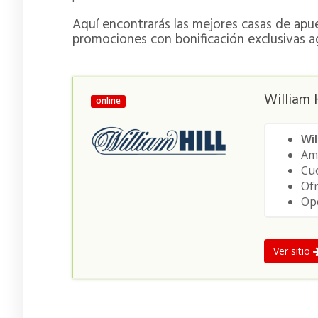
Aquí encontrarás las mejores casas de ap
promociones con bonificación exclusivas a
William H
online
Wil
Amp
Cuo
Ofr
Opc
Ver sitio