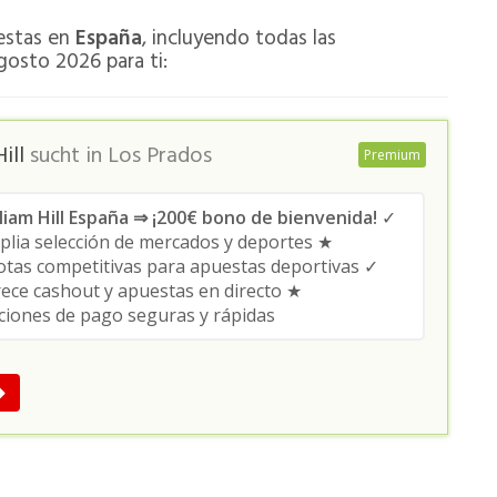
uestas en
España
, incluyendo todas las
gosto 2026 para ti:
ill
sucht in
Los Prados
Premium
liam Hill España ⇒ ¡200€ bono de bienvenida!
✓
lia selección de mercados y deportes ★
tas competitivas para apuestas deportivas ✓
ece cashout y apuestas en directo ★
iones de pago seguras y rápidas