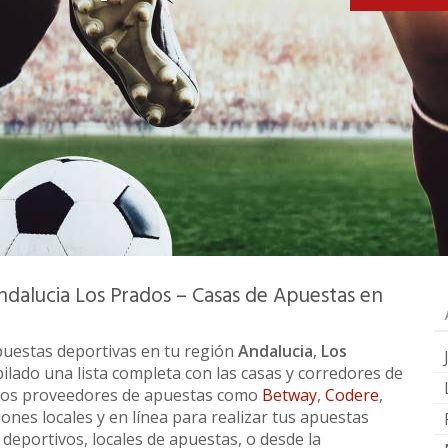
ndalucia
Los Prados – Casas de Apuestas en
puestas deportivas en tu región
Andalucia
,
Los
lado una lista completa con las casas y corredores de
idos proveedores de apuestas como
Betway
,
Codere
,
iones locales y en línea para realizar tus apuestas
 deportivos, locales de apuestas, o desde la