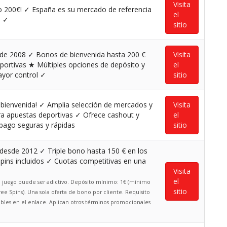
Visita
o 200€! ✓ España es su mercado de referencia
el
l ✓
sitio
e 2008 ✓ Bonos de bienvenida hasta 200 €
Visita
portivas ★ Múltiples opciones de depósito y
el
ayor control ✓
sitio
bienvenida! ✓ Amplia selección de mercados y
Visita
a apuestas deportivas ✓ Ofrece cashout y
el
pago seguras y rápidas
sitio
esde 2012 ✓ Triple bono hasta 150 € en los
pins incluidos ✓ Cuotas competitivas en una
Visita
el
El juego puede ser adictivo. Depósito mínimo: 1€ (mínimo
sitio
ee Spins). Una sola oferta de bono por cliente. Requisito
ibles en el enlace. Aplican otros términos promocionales