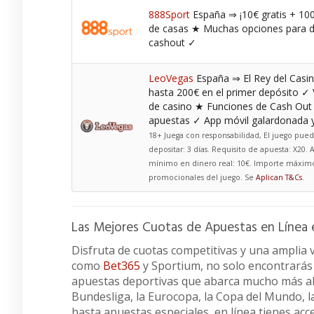
888Sport
España ⇒ ¡10€ gratis + 100
de casas ★ Muchas opciones para dep
cashout ✓
LeoVegas
España ⇒ El Rey del Casi
hasta 200€ en el primer depósito ✓
de casino ★ Funciones de Cash Out 
apuestas ✓ App móvil galardonada y 
18+ Juega con responsabilidad, El juego pue
depositar: 3 días. Requisito de apuesta: X20. 
mínimo en dinero real: 10€. Importe máximo 
promocionales del juego. Se
Aplican T&Cs
.
Las Mejores Cuotas de Apuestas en Línea 
Disfruta de cuotas competitivas y una amplia v
como
Bet365
y Sportium, no solo encontrarás 
apuestas deportivas que abarca mucho más all
Bundesliga, la Eurocopa, la Copa del Mundo, 
hasta apuestas especiales, en línea tienes acce