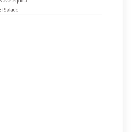
Navasequilla
El Salado