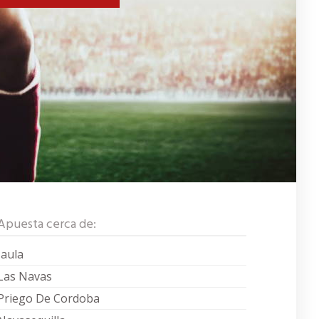
Apuesta cerca de:
Jaula
Las Navas
Priego De Cordoba