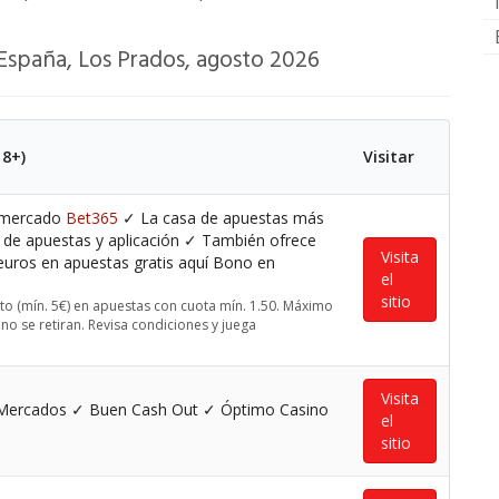
 España, Los Prados, agosto 2026
18+)
Visitar
l mercado
Bet365
✓ La casa de apuestas más
de apuestas y aplicación ✓ También ofrece
Visita
euros en apuestas gratis aquí Bono en
el
sitio
to (mín. 5€) en apuestas con cuota mín. 1.50. Máximo
 no se retiran. Revisa condiciones y juega
Visita
 Mercados ✓ Buen Cash Out ✓ Óptimo Casino
el
sitio