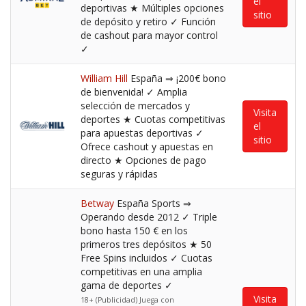
el
deportivas ★ Múltiples opciones
sitio
de depósito y retiro ✓ Función
de cashout para mayor control
✓
William Hill
España ⇒ ¡200€ bono
de bienvenida! ✓ Amplia
selección de mercados y
Visita
deportes ★ Cuotas competitivas
el
para apuestas deportivas ✓
sitio
Ofrece cashout y apuestas en
directo ★ Opciones de pago
seguras y rápidas
Betway
España Sports ⇒
Operando desde 2012 ✓ Triple
bono hasta 150 € en los
primeros tres depósitos ★ 50
Free Spins incluidos ✓ Cuotas
competitivas en una amplia
gama de deportes ✓
Visita
18+ (Publicidad) Juega con