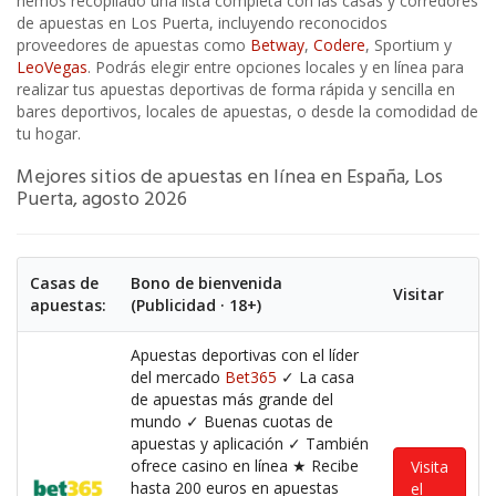
hemos recopilado una lista completa con las casas y corredores
de apuestas en Los Puerta, incluyendo reconocidos
proveedores de apuestas como
Betway
,
Codere
, Sportium y
LeoVegas
. Podrás elegir entre opciones locales y en línea para
realizar tus apuestas deportivas de forma rápida y sencilla en
bares deportivos, locales de apuestas, o desde la comodidad de
tu hogar.
Mejores sitios de apuestas en línea en España, Los
Puerta, agosto 2026
Casas de
Bono de bienvenida
Visitar
apuestas:
(Publicidad · 18+)
Apuestas deportivas con el líder
del mercado
Bet365
✓ La casa
de apuestas más grande del
mundo ✓ Buenas cuotas de
apuestas y aplicación ✓ También
ofrece casino en línea ★ Recibe
Visita
hasta 200 euros en apuestas
el