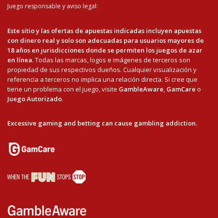
Juego responsable y aviso legal:
Este sitio y las ofertas de apuestas indicadas incluyen apuestas
con dinero real y solo son adecuadas para usuarios mayores de
18 años en jurisdicciones donde se permiten los juegos de azar
en línea.
Todas las marcas, logos e imágenes de terceros son
propiedad de sus respectivos dueños. Cualquier visualización y
referencia a terceros no implica una relación directa. Si cree que
tiene un problema con el juego, visite
GambleAware
,
GamCare
o
Juego Autorizado
.
Excessive gaming and betting can cause gambling addiction.