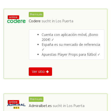
Premium
online
Codere
sucht in
Los Puerta
Cuenta con aplicación móvil, ¡Bono
200€! ✓
España es su mercado de referencia
✓
Apuestas Player Props para fútbol ✓
Ver sitio
Premium
online
Admiralbet.es
sucht in
Los Puerta