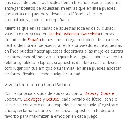
Las casas de apuestas locales tienen horarios específicos para
entregar boletos de apuestas, mientras que en línea puedes
apostar a cualquier hora desde tu teléfono, tableta o
computadora, solo o acompañado.
Mientras que en las casas de apuestas locales de tu ciudad,
29791
Los Puerta
o en
Madrid
,
Valenzia
,
Barcelona
u otras
ciudades de
España
tienes que entregar el boleto de apuestas
dentro del horario de apertura, en los proveedores de apuestas
en línea puedes hacer apuestas deportivas a las mejores cuotas
de forma espontánea y a cualquier hora. Igual si apuestas en tu
teléfono, tableta o laptop, si apuestas desde tu casa o desde
otro lugar con tus amigos o tu familia, en línea puedes apostar
de forma flexible. Desde cualquier ciudad.
Vive la Emoción en Cada Partido
Con reconocidos sitios de apuestas como
Betway
,
Codere
,
Sportium,
LeoVegas
y
Bet365
, cada partido de fútbol, tenis o
cricket se convierte en una experiencia inolvidable. ¡Regístrate
ahora, reclama tu bono y comienza a apostar en tu deporte
favorito para maximizar la emoción en cada juego!