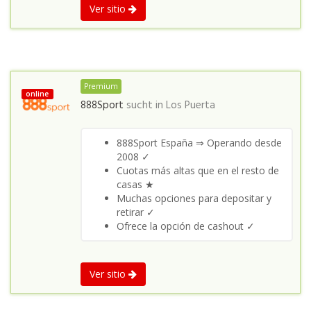
Ver sitio
Premium
online
888Sport
sucht in
Los Puerta
888Sport España ⇒ Operando desde
2008 ✓
Cuotas más altas que en el resto de
casas ★
Muchas opciones para depositar y
retirar ✓
Ofrece la opción de cashout ✓
Ver sitio