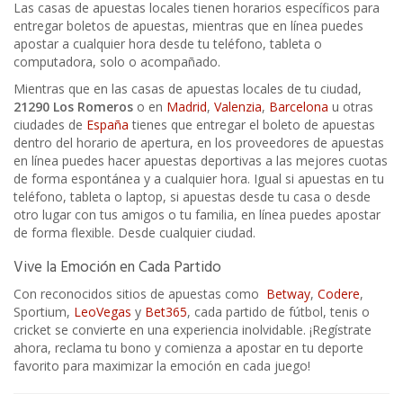
Las casas de apuestas locales tienen horarios específicos para
entregar boletos de apuestas, mientras que en línea puedes
apostar a cualquier hora desde tu teléfono, tableta o
computadora, solo o acompañado.
Mientras que en las casas de apuestas locales de tu ciudad,
21290
Los Romeros
o en
Madrid
,
Valenzia
,
Barcelona
u otras
ciudades de
España
tienes que entregar el boleto de apuestas
dentro del horario de apertura, en los proveedores de apuestas
en línea puedes hacer apuestas deportivas a las mejores cuotas
de forma espontánea y a cualquier hora. Igual si apuestas en tu
teléfono, tableta o laptop, si apuestas desde tu casa o desde
otro lugar con tus amigos o tu familia, en línea puedes apostar
de forma flexible. Desde cualquier ciudad.
Vive la Emoción en Cada Partido
Con reconocidos sitios de apuestas como
Betway
,
Codere
,
Sportium,
LeoVegas
y
Bet365
, cada partido de fútbol, tenis o
cricket se convierte en una experiencia inolvidable. ¡Regístrate
ahora, reclama tu bono y comienza a apostar en tu deporte
favorito para maximizar la emoción en cada juego!