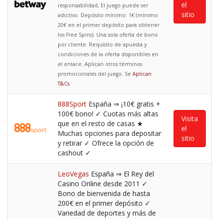
el
responsabilidad, El juego puede ser
sitio
adictivo. Depósito mínimo: 1€ (mínimo
20€ en el primer depósito para obtener
los Free Spins). Una sola oferta de bono
por cliente. Requisito de apuesta y
condiciones de la oferta disponibles en
el enlace. Aplican otros términos
promocionales del juego. Se
Aplican
T&Cs
.
888Sport
España ⇒ ¡10€ gratis +
100€ bono! ✓ Cuotas más altas
Visita
que en el resto de casas ★
el
Muchas opciones para depositar
sitio
y retirar ✓ Ofrece la opción de
cashout ✓
LeoVegas
España ⇒ El Rey del
Casino Online desde 2011 ✓
Bono de bienvenida de hasta
200€ en el primer depósito ✓
Variedad de deportes y más de