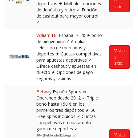
el
deportivas ★ Múltiples opciones
sitio
de depósito y retiro ✓ Función
de cashout para mayor control
✓
William Hill
España ⇒ ¡200€ bono
de bienvenida! ✓ Amplia
selección de mercados y
Visita
deportes ★ Cuotas competitivas
el
para apuestas deportivas ✓
sitio
Ofrece cashout y apuestas en
directo ★ Opciones de pago
seguras y rápidas
Betway
España Sports ⇒
Operando desde 2012 ✓ Triple
bono hasta 150 € en los
primeros tres depósitos ★ 50
Free Spins incluidos ✓ Cuotas
competitivas en una amplia
gama de deportes ✓
Visita
18+ (Publicidad) Juega con