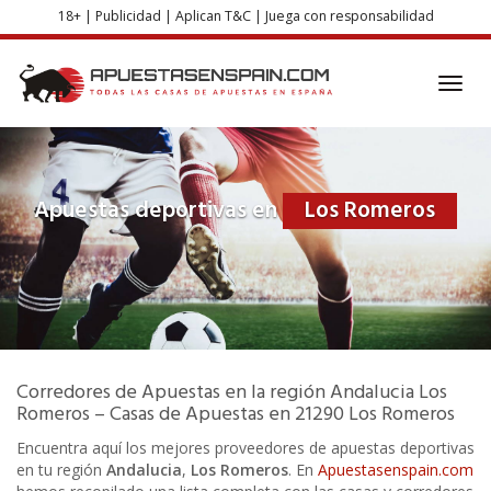
Skip
18+ | Publicidad | Aplican T&C | Juega con responsabilidad
to
main
content
Toggl
navig
Apuestas deportivas en
Los Romeros
Corredores de Apuestas
en la región
Andalucia
Los
Romeros – Casas de Apuestas en
21290
Los Romeros
Encuentra aquí los mejores proveedores de apuestas deportivas
en tu región
Andalucia
,
Los Romeros
. En
Apuestasenspain.com