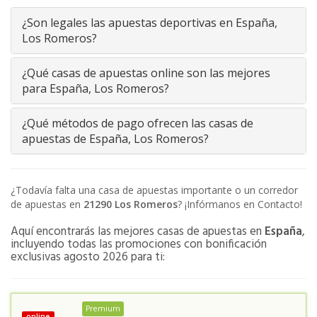
¿Son legales las apuestas deportivas en España,
Los Romeros?
¿Qué casas de apuestas online son las mejores
para España, Los Romeros?
¿Qué métodos de pago ofrecen las casas de
apuestas de España, Los Romeros?
¿Todavía falta una casa de apuestas importante o un corredor
de apuestas en
21290
Los Romeros
? ¡Infórmanos en Contacto!
Aquí encontrarás las mejores casas de apuestas en
España
,
incluyendo todas las promociones con bonificación
exclusivas agosto 2026 para ti:
Premium
online