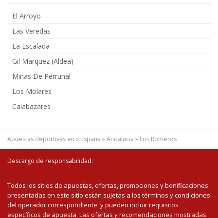
El Arroyo
Las Veredas
La Escalada
Gil Marquez (Aldea)
Minas De Perrunal
Los Molares
Calabazares
Apuestas deportivas en
»
España
»
Andalucia
»
Los Romeros
Descargo de responsabilidad:
Todos los sitios de apuestas, ofertas, promociones y bonificaciones
presentadas en este sitio están sujetas a los términos y condiciones
del operador correspondiente, y pueden incluir requisitos
específicos de apuesta. Las ofertas y recomendaciones mostradas