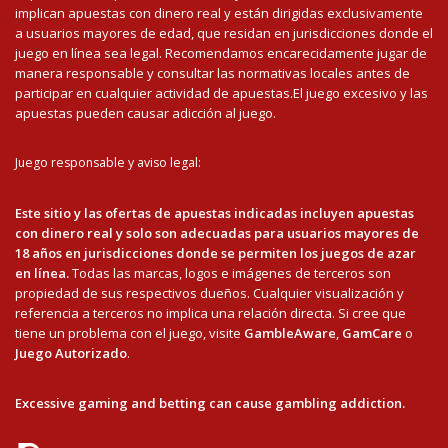
implican apuestas con dinero real y están dirigidas exclusivamente
a usuarios mayores de edad, que residan en jurisdicciones donde el
juego en línea sea legal. Recomendamos encarecidamente jugar de
manera responsable y consultar las normativas locales antes de
participar en cualquier actividad de apuestas.El juego excesivo y las
apuestas pueden causar adicción al juego.
Juego responsable y aviso legal:
Este sitio y las ofertas de apuestas indicadas incluyen apuestas
con dinero real y solo son adecuadas para usuarios mayores de
18 años en jurisdicciones donde se permiten los juegos de azar
en línea.
Todas las marcas, logos e imágenes de terceros son
propiedad de sus respectivos dueños. Cualquier visualización y
referencia a terceros no implica una relación directa. Si cree que
tiene un problema con el juego, visite
GambleAware
,
GamCare
o
Juego Autorizado
.
Excessive gaming and betting can cause gambling addiction.