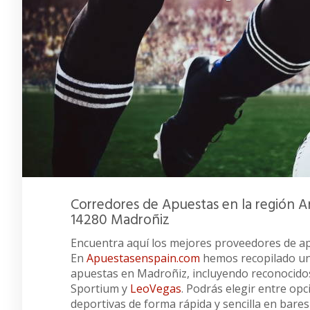
Corredores de Apuestas
en la región
A
14280
Madroñiz
Encuentra aquí los mejores proveedores de a
En
Apuestasenspain.com
hemos recopilado una
apuestas en Madroñiz, incluyendo reconocid
Sportium y
LeoVegas
. Podrás elegir entre opc
deportivas de forma rápida y sencilla en bares