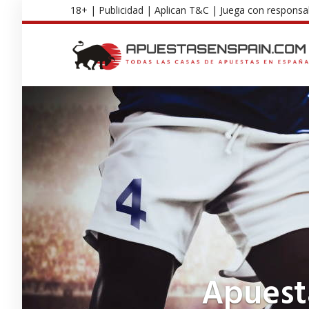
Skip
18+ | Publicidad | Aplican T&C | Juega con responsa
to
main
content
Apuest