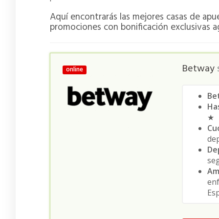
Aquí encontrarás las mejores casas de ap
promociones con bonificación exclusivas a
Betway
online
Be
Ha
★
Cu
de
Dep
se
Am
en
Es