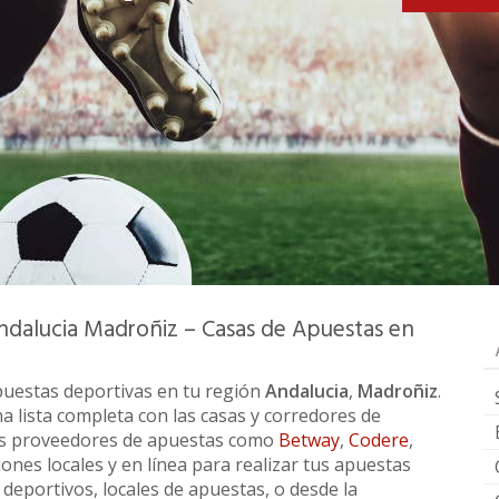
ndalucia
Madroñiz – Casas de Apuestas en
puestas deportivas en tu región
Andalucia
,
Madroñiz
.
 lista completa con las casas y corredores de
os proveedores de apuestas como
Betway
,
Codere
,
iones locales y en línea para realizar tus apuestas
 deportivos, locales de apuestas, o desde la