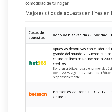
comodidad de tu hogar.
Mejores sitios de apuestas en línea e
Casas de
Bono de bienvenida (Publicidad · 
apuestas:
Apuestas deportivas con el líder de
grande del mundo ✓ Buenas cuotas 
casino en línea ★ Recibe hasta 200 
créditos.
Bono en créditos. Iguala el primer depósi
bono: 200€. Vigencia: 7 días. Los créditos
responsablemente.
Betsson.es >> ¡Bono 100€! ✓ +200
Online ✓