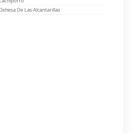
Cachiporro
Dehesa De Las Alcantarillas