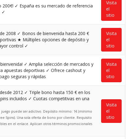
Visita
o 200€! ✓ España es su mercado de referencia
el
l ✓
sitio
e 2008 ✓ Bonos de bienvenida hasta 200 €
Visita
portivas ★ Múltiples opciones de depósito y
el
ayor control ✓
sitio
bienvenida! ✓ Amplia selección de mercados y
Visita
a apuestas deportivas ✓ Ofrece cashout y
el
pago seguras y rápidas
sitio
esde 2012 ✓ Triple bono hasta 150 € en los
pins incluidos ✓ Cuotas competitivas en una
Visita
el
El juego puede ser adictivo. Depósito mínimo: 1€ (mínimo
sitio
ee Spins). Una sola oferta de bono por cliente. Requisito
ibles en el enlace. Aplican otros términos promocionales