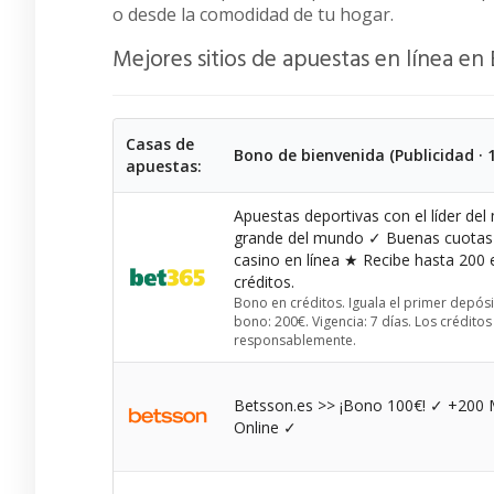
o desde la comodidad de tu hogar.
Mejores sitios de apuestas en línea en
Casas de
Bono de bienvenida (Publicidad · 
apuestas:
Apuestas deportivas con el líder de
grande del mundo ✓ Buenas cuotas 
casino en línea ★ Recibe hasta 200 
créditos.
Bono en créditos. Iguala el primer depósi
bono: 200€. Vigencia: 7 días. Los créditos
responsablemente.
Betsson.es >> ¡Bono 100€! ✓ +200
Online ✓