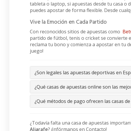
tableta o laptop, si apuestas desde tu casa o d
puedes apostar de forma flexible. Desde cualq
Vive la Emoción en Cada Partido
Con reconocidos sitios de apuestas como
Bet
partido de fútbol, tenis o cricket se convierte 
reclama tu bono y comienza a apostar en tu d
juego!
¿Son legales las apuestas deportivas en Esp
¿Qué casas de apuestas online son las mejo
¿Qué métodos de pago ofrecen las casas de 
¿Todavía falta una casa de apuestas importan
Aljarafe
? ¡Infórmanos en Contacto!