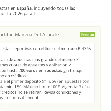
uestas en
España
, incluyendo todas las
gosto 2026 para ti:
ucht in
Mairena Del Aljarafe
Premium
estas deportivas con el líder del mercado Bet365
 casa de apuestas más grande del mundo ✓
nas cuotas de apuestas y aplicación ✓
ibe hasta 2
00 euros en apuestas gratis
aquí
o en créditos.
ala el primer depósito (mín. 5€) en apuestas con
ta mín. 1.50. Máximo bono: 100€. Vigencia: 7 días.
 créditos no se retiran. Revisa condiciones y
ega responsablemente.