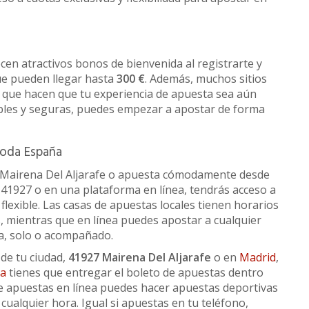
cen atractivos bonos de bienvenida al registrarte y
ue pueden llegar hasta
300 €
. Además, muchos sitios
s que hacen que tu experiencia de apuesta sea aún
bles y seguras, puedes empezar a apostar de forma
Toda España
d Mairena Del Aljarafe o apuesta cómodamente desde
n 41927 o en una plataforma en línea, tendrás acceso a
flexible. Las casas de apuestas locales tienen horarios
, mientras que en línea puedes apostar a cualquier
a, solo o acompañado.
 de tu ciudad,
41927
Mairena Del Aljarafe
o en
Madrid
,
a
tienes que entregar el boleto de apuestas dentro
de apuestas en línea puedes hacer apuestas deportivas
ualquier hora. Igual si apuestas en tu teléfono,