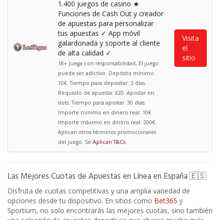
1.400 juegos de casino ★
Funciones de Cash Out y creador
de apuestas para personalizar
tus apuestas ✓ App móvil
Visita
galardonada y soporte al cliente
el
de alta calidad ✓
sitio
18+ Juega con responsabilidad, El juego
puede ser adictivo. Depósito mínimo:
10€. Tiempo para depositar: 3 días.
Requisito de apuesta: X20. Apostar en:
slots. Tiempo para apostar: 30 días.
Importe mínimo en dinero real: 10€.
Importe máximo en dinero real: 200€.
Aplican otros términos promocionales
del juego. Se
Aplican T&Cs
.
Las Mejores Cuotas de Apuestas en Línea en España 🇪🇸
Disfruta de cuotas competitivas y una amplia variedad de
opciones desde tu dispositivo. En sitios como
Bet365
y
Sportium, no solo encontrarás las mejores cuotas, sino también