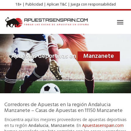
Skip
18+ | Publicidad | Aplican T&C | Juega con responsabilidad
to
main
content
Toggl
navig
Apuestas deportivas en
Manzanete
Corredores de Apuestas
en la región
Andalucia
Manzanete – Casas de Apuestas en
11150
Manzanete
Encuentra aquí los mejores proveedores de apuestas deportivas
en tu región
Andalucia
,
Manzanete
. En
Apuestasenspain.com