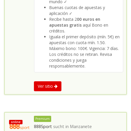
mundo ✓
Buenas cuotas de apuestas y
aplicación ✓
Recibe hasta 2
00 euros en
apuestas gratis
aquí Bono en
créditos.
Iguala el primer depósito (mín. 5€) en
apuestas con cuota mín. 1.50.
Máximo bono: 100€. Vigencia: 7 días.
Los créditos no se retiran. Revisa
condiciones y juega
responsablemente.
Ver sitio
Premium
online
888Sport
sucht in
Manzanete