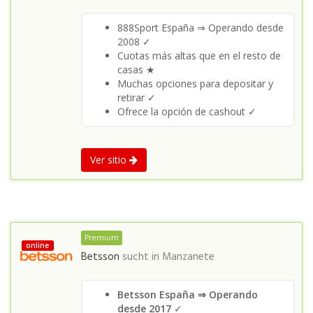
888Sport España ⇒ Operando desde
2008 ✓
Cuotas más altas que en el resto de
casas ★
Muchas opciones para depositar y
retirar ✓
Ofrece la opción de cashout ✓
Ver sitio
Premium
online
Betsson
sucht in
Manzanete
Betsson España ⇒ Operando
desde 2017
✓