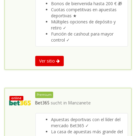
Bonos de bienvenida hasta 200 € 🎁
Cuotas competitivas en apuestas
deportivas ★
Múltiples opciones de depósito y
retiro ✓
Función de cashout para mayor
control ✓
Ver sitio
Premium
online
Bet365
sucht in
Manzanete
Apuestas deportivas con el líder del
mercado Bet365 ✓
La casa de apuestas más grande del