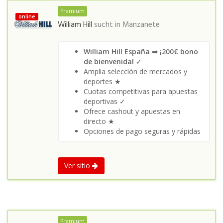
Premium
online
William Hill
sucht in
Manzanete
William Hill España ⇒ ¡200€ bono
de bienvenida!
✓
Amplia selección de mercados y
deportes ★
Cuotas competitivas para apuestas
deportivas ✓
Ofrece cashout y apuestas en
directo ★
Opciones de pago seguras y rápidas
Ver sitio
Premium