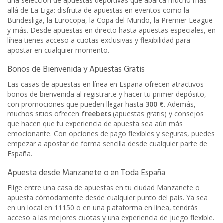
una selección de apuestas deportivas que abarca mucho más
allá de La Liga: disfruta de apuestas en eventos como la
Bundesliga, la Eurocopa, la Copa del Mundo, la Premier League
y más. Desde apuestas en directo hasta apuestas especiales, en
línea tienes acceso a cuotas exclusivas y flexibilidad para
apostar en cualquier momento.
Bonos de Bienvenida y Apuestas Gratis
Las casas de apuestas en línea en España ofrecen atractivos
bonos de bienvenida al registrarte y hacer tu primer depósito,
con promociones que pueden llegar hasta
300 €
. Además,
muchos sitios ofrecen
freebets
(apuestas gratis) y consejos
que hacen que tu experiencia de apuesta sea aún más
emocionante. Con opciones de pago flexibles y seguras, puedes
empezar a apostar de forma sencilla desde cualquier parte de
España.
Apuesta desde Manzanete o en Toda España
Elige entre una casa de apuestas en tu ciudad Manzanete o
apuesta cómodamente desde cualquier punto del país. Ya sea
en un local en 11150 o en una plataforma en línea, tendrás
acceso a las mejores cuotas y una experiencia de juego flexible.