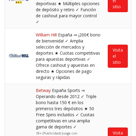
el
deportivas ★ Múltiples opciones
sitio
de depósito y retiro ✓ Función
de cashout para mayor control
✓
William Hill
España ⇒ ¡200€ bono
de bienvenida! ✓ Amplia
selección de mercados y
Visita
deportes ★ Cuotas competitivas
el
para apuestas deportivas ✓
sitio
Ofrece cashout y apuestas en
directo ★ Opciones de pago
seguras y rápidas
Betway
España Sports ⇒
Operando desde 2012 ✓ Triple
bono hasta 150 € en los
primeros tres depósitos ★ 50
Free Spins incluidos ✓ Cuotas
competitivas en una amplia
gama de deportes ✓
Visita
18+ (Publicidad) Juega con