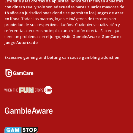
Este sitio y las ofertas de apuestas indicadas incluyen apuestas
con dinero real y solo son adecuadas para usuarios mayores de
18 años en jurisdicciones donde se permiten los juegos de azar
en línea.
Todas las marcas, logos e imágenes de terceros son
propiedad de sus respectivos dueños. Cualquier visualización y
referencia a terceros no implica una relación directa. Si cree que
tiene un problema con el juego, visite
GambleAware
,
GamCare
o
Juego Autorizado
.
Excessive gaming and betting can cause gambling addiction.