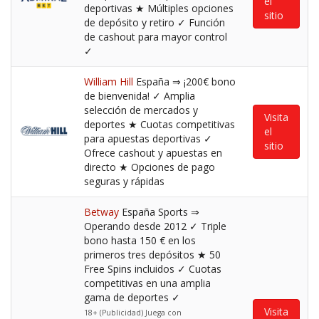
el
deportivas ★ Múltiples opciones
sitio
de depósito y retiro ✓ Función
de cashout para mayor control
✓
William Hill
España ⇒ ¡200€ bono
de bienvenida! ✓ Amplia
selección de mercados y
Visita
deportes ★ Cuotas competitivas
el
para apuestas deportivas ✓
sitio
Ofrece cashout y apuestas en
directo ★ Opciones de pago
seguras y rápidas
Betway
España Sports ⇒
Operando desde 2012 ✓ Triple
bono hasta 150 € en los
primeros tres depósitos ★ 50
Free Spins incluidos ✓ Cuotas
competitivas en una amplia
gama de deportes ✓
Visita
18+ (Publicidad) Juega con