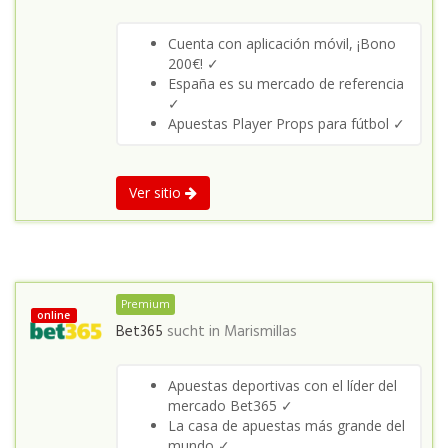
Cuenta con aplicación móvil, ¡Bono
200€! ✓
España es su mercado de referencia
✓
Apuestas Player Props para fútbol ✓
Ver sitio
Premium
online
Bet365
sucht in
Marismillas
Apuestas deportivas con el líder del
mercado Bet365 ✓
La casa de apuestas más grande del
mundo ✓