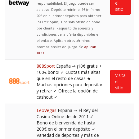
el
responsabilidad, El juego puede ser
sitio
adictivo. Depósito mínimo: 1€ (mínimo
20€ en el primer depósito para obtener
los Free Spins). Una sola oferta de bono
por cliente. Requisito de apuesta y
condiciones de la oferta disponibles en
el enlace. Aplican otros términos
promocionales del juego. Se
Aplican
T&Cs
.
888Sport
España ⇒ ¡10€ gratis +
100€ bono! ✓ Cuotas más altas
Visita
que en el resto de casas ★
el
Muchas opciones para depositar
sitio
y retirar ✓ Ofrece la opción de
cashout ✓
LeoVegas
España ⇒ El Rey del
Casino Online desde 2011 ✓
Bono de bienvenida de hasta
200€ en el primer depósito ✓
Variedad de deportes y más de