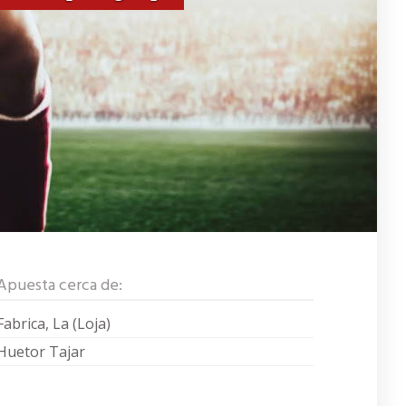
Apuesta cerca de:
Fabrica, La (Loja)
Huetor Tajar