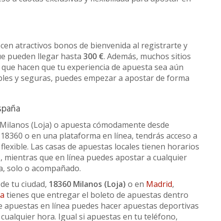
cen atractivos bonos de bienvenida al registrarte y
ue pueden llegar hasta
300 €
. Además, muchos sitios
s que hacen que tu experiencia de apuesta sea aún
bles y seguras, puedes empezar a apostar de forma
spaña
d Milanos (Loja) o apuesta cómodamente desde
n 18360 o en una plataforma en línea, tendrás acceso a
flexible. Las casas de apuestas locales tienen horarios
, mientras que en línea puedes apostar a cualquier
a, solo o acompañado.
 de tu ciudad,
18360
Milanos (Loja)
o en
Madrid
,
a
tienes que entregar el boleto de apuestas dentro
de apuestas en línea puedes hacer apuestas deportivas
ualquier hora. Igual si apuestas en tu teléfono,