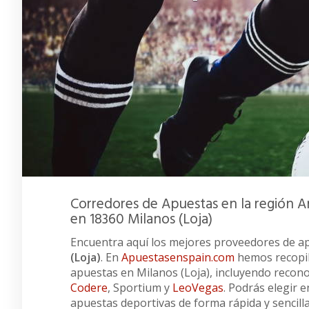
Corredores de Apuestas
en la región
A
en
18360
Milanos (Loja)
Encuentra aquí los mejores proveedores de a
(Loja)
. En
Apuestasenspain.com
hemos recopila
apuestas en Milanos (Loja), incluyendo reco
Codere
, Sportium y
LeoVegas
. Podrás elegir e
apuestas deportivas de forma rápida y sencilla