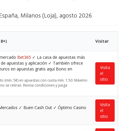
 España, Milanos (Loja), agosto 2026
18+)
Visitar
l mercado
Bet365
✓ La casa de apuestas más
de apuestas y aplicación ✓ También ofrece
Visita
euros en apuestas gratis aquí Bono en
el
sitio
to (mín. 5€) en apuestas con cuota mín. 1.50. Máximo
 no se retiran. Revisa condiciones y juega
Visita
 Mercados ✓ Buen Cash Out ✓ Óptimo Casino
el
sitio