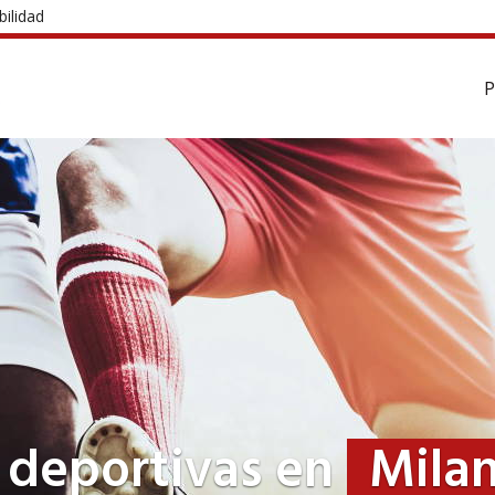
bilidad
P
 deportivas en
Milan