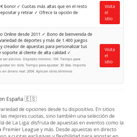
€ bono! ✓ Cuotas más altas que en el resto
Visita
ositar y retirar ✓ Ofrece la opción de
el
sitio
no Online desde 2011 ✓ Bono de bienvenida de
 Variedad de deportes y más de 1.400 juegos
y creador de apuestas para personalizar tus
Visita
soporte al cliente de alta calidad ✓
el
de ser adictivo. Depósito mínimo: 10€. Tiempo para
sitio
Apostar en: slots. Tiempo para apostar: 30 días. Importe
en dinero real: 200€. Aplican otros términos
en España 🇪🇸
ariedad de opciones desde tu dispositivo. En sitios
las mejores cuotas, sino también una selección de
á de La Liga: disfruta de apuestas en eventos como la
la Premier League y más. Desde apuestas en directo
so a cuotas exclusivas y flexibilidad para apostar en