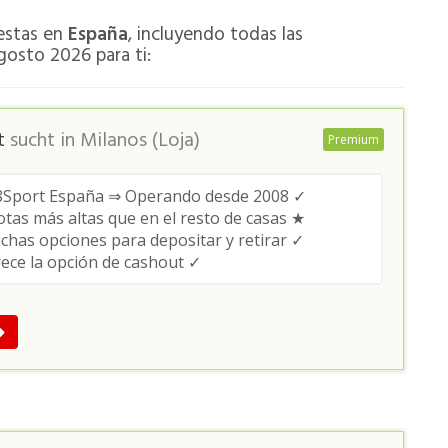
uestas en
España
, incluyendo todas las
gosto 2026 para ti:
t
sucht in
Milanos (Loja)
Premium
8Sport España ⇒ Operando desde 2008 ✓
tas más altas que en el resto de casas ★
has opciones para depositar y retirar ✓
ece la opción de cashout ✓