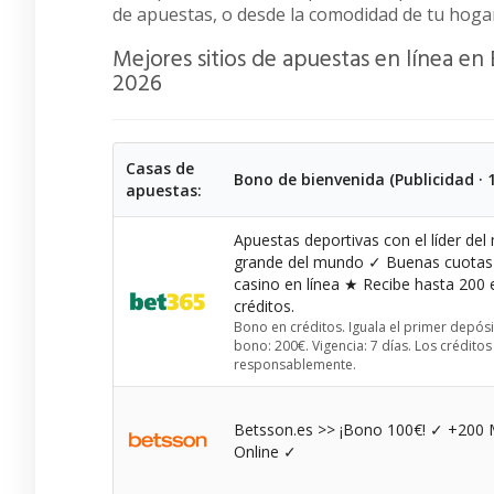
de apuestas, o desde la comodidad de tu hoga
Mejores sitios de apuestas en línea en
2026
Casas de
Bono de bienvenida (Publicidad · 
apuestas:
Apuestas deportivas con el líder de
grande del mundo ✓ Buenas cuotas 
casino en línea ★ Recibe hasta 200 
créditos.
Bono en créditos. Iguala el primer depósi
bono: 200€. Vigencia: 7 días. Los créditos
responsablemente.
Betsson.es >> ¡Bono 100€! ✓ +200
Online ✓