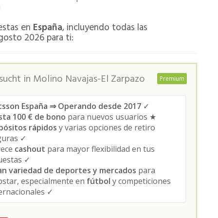
!
uestas en
España
, incluyendo todas las
gosto 2026 para ti:
sucht in
Molino Navajas-El Zarpazo
Premium
tsson España ⇒ Operando desde 2017
✓
sta 100 € de bono
para nuevos usuarios ★
pósitos rápidos
y varias opciones de retiro
guras ✓
rece
cashout
para mayor flexibilidad en tus
uestas ✓
an variedad de deportes y mercados
para
ostar, especialmente en
fútbol
y competiciones
ernacionales ✓