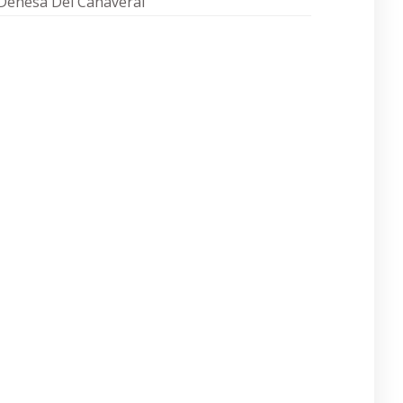
Dehesa Del Cañaveral