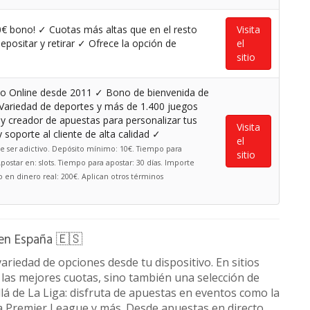
€ bono! ✓ Cuotas más altas que en el resto
Visita
ositar y retirar ✓ Ofrece la opción de
el
sitio
no Online desde 2011 ✓ Bono de bienvenida de
 Variedad de deportes y más de 1.400 juegos
y creador de apuestas para personalizar tus
Visita
soporte al cliente de alta calidad ✓
el
de ser adictivo. Depósito mínimo: 10€. Tiempo para
sitio
Apostar en: slots. Tiempo para apostar: 30 días. Importe
en dinero real: 200€. Aplican otros términos
en España 🇪🇸
ariedad de opciones desde tu dispositivo. En sitios
las mejores cuotas, sino también una selección de
á de La Liga: disfruta de apuestas en eventos como la
la Premier League y más. Desde apuestas en directo