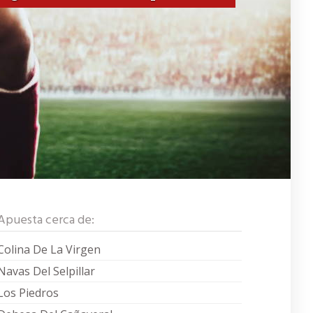
Apuesta cerca de:
Colina De La Virgen
Navas Del Selpillar
Los Piedros