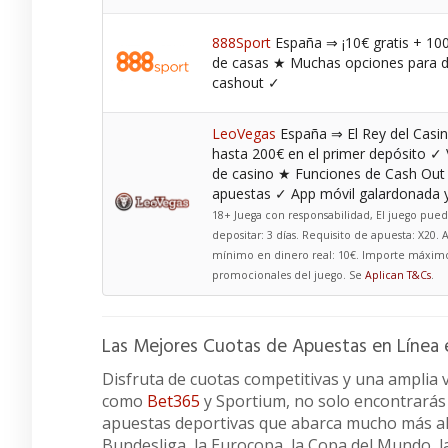
888Sport
España ⇒ ¡10€ gratis + 100
de casas ★ Muchas opciones para dep
cashout ✓
LeoVegas
España ⇒ El Rey del Casi
hasta 200€ en el primer depósito ✓
de casino ★ Funciones de Cash Out 
apuestas ✓ App móvil galardonada y 
18+ Juega con responsabilidad, El juego pue
depositar: 3 días. Requisito de apuesta: X20. 
mínimo en dinero real: 10€. Importe máximo 
promocionales del juego. Se
Aplican T&Cs
.
Las Mejores Cuotas de Apuestas en Línea 
Disfruta de cuotas competitivas y una amplia v
como
Bet365
y Sportium, no solo encontrarás 
apuestas deportivas que abarca mucho más all
Bundesliga, la Eurocopa, la Copa del Mundo, 