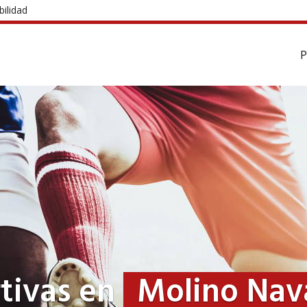
bilidad
P
tivas en
Molino Nav