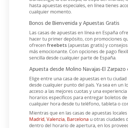
hasta apuestas especiales, en línea tienes acce
cualquier momento.
Bonos de Bienvenida y Apuestas Gratis
Las casas de apuestas en línea en España ofre
hacer tu primer depósito, con promociones q
ofrecen
freebets
(apuestas gratis) y consejo
más emocionante. Con opciones de pago flexi
sencilla desde cualquier parte de España.
Apuesta desde Molino Navajas-El Zarpazo
Elige entre una casa de apuestas en tu ciud
desde cualquier punto del país. Ya sea en un l
acceso a las mejores cuotas y una experiencia 
horarios específicos para entregar boletos de
cualquier hora desde tu teléfono, tableta o 
Mientras que en las casas de apuestas locales
Madrid
,
Valenzia
,
Barcelona
u otras ciudades 
dentro del horario de apertura, en los prove