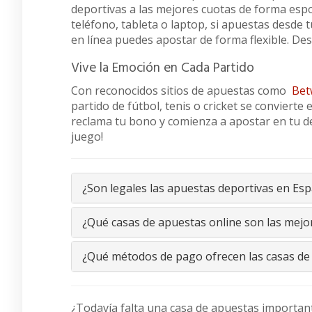
deportivas a las mejores cuotas de forma espo
teléfono, tableta o laptop, si apuestas desde t
en línea puedes apostar de forma flexible. Des
Vive la Emoción en Cada Partido
Con reconocidos sitios de apuestas como
Bet
partido de fútbol, tenis o cricket se convierte 
reclama tu bono y comienza a apostar en tu d
juego!
¿Son legales las apuestas deportivas en Es
¿Qué casas de apuestas online son las mejo
¿Qué métodos de pago ofrecen las casas de
¿Todavía falta una casa de apuestas importan