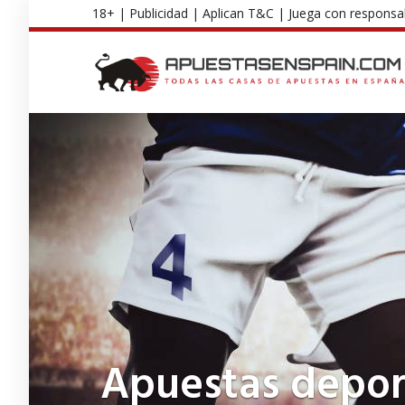
Skip
18+ | Publicidad | Aplican T&C | Juega con responsa
to
main
content
Apuestas depor