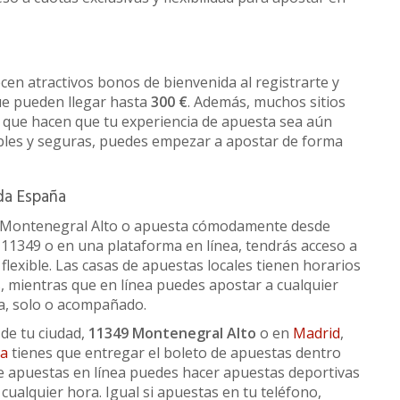
cen atractivos bonos de bienvenida al registrarte y
ue pueden llegar hasta
300 €
. Además, muchos sitios
s que hacen que tu experiencia de apuesta sea aún
bles y seguras, puedes empezar a apostar de forma
da España
ad Montenegral Alto o apuesta cómodamente desde
n 11349 o en una plataforma en línea, tendrás acceso a
flexible. Las casas de apuestas locales tienen horarios
, mientras que en línea puedes apostar a cualquier
a, solo o acompañado.
 de tu ciudad,
11349
Montenegral Alto
o en
Madrid
,
a
tienes que entregar el boleto de apuestas dentro
de apuestas en línea puedes hacer apuestas deportivas
ualquier hora. Igual si apuestas en tu teléfono,