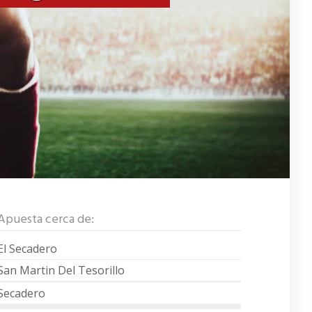
Apuesta cerca de:
El Secadero
San Martin Del Tesorillo
Secadero