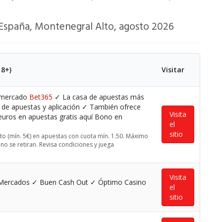
n España, Montenegral Alto, agosto 2026
18+)
Visitar
l mercado
Bet365
✓ La casa de apuestas más
de apuestas y aplicación ✓ También ofrece
Visita
euros en apuestas gratis aquí Bono en
el
sitio
to (mín. 5€) en apuestas con cuota mín. 1.50. Máximo
 no se retiran. Revisa condiciones y juega
Visita
 Mercados ✓ Buen Cash Out ✓ Óptimo Casino
el
sitio