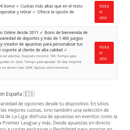
€ bono! ✓ Cuotas más altas que en el resto
Visita
ositar y retirar ✓ Ofrece la opción de
el
sitio
no Online desde 2011 ✓ Bono de bienvenida de
 Variedad de deportes y más de 1.400 juegos
y creador de apuestas para personalizar tus
Visita
soporte al cliente de alta calidad ✓
el
de ser adictivo. Depósito mínimo: 10€. Tiempo para
sitio
Apostar en: slots. Tiempo para apostar: 30 días. Importe
en dinero real: 200€. Aplican otros términos
en España 🇪🇸
ariedad de opciones desde tu dispositivo. En sitios
las mejores cuotas, sino también una selección de
á de La Liga: disfruta de apuestas en eventos como la
la Premier League y más. Desde apuestas en directo
so a cuotas exclusivas y flexibilidad para apostar en