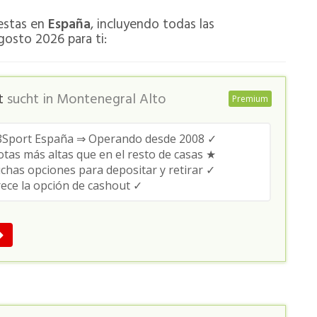
uestas en
España
, incluyendo todas las
gosto 2026 para ti:
t
sucht in
Montenegral Alto
Premium
8Sport España ⇒ Operando desde 2008 ✓
tas más altas que en el resto de casas ★
has opciones para depositar y retirar ✓
ece la opción de cashout ✓