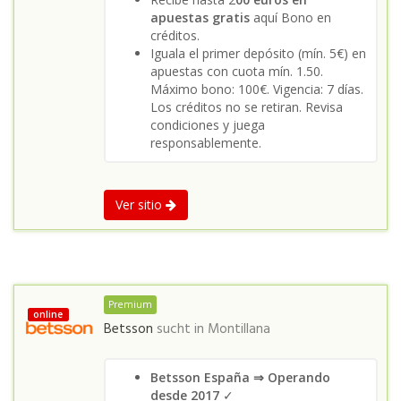
apuestas gratis
aquí Bono en
créditos.
Iguala el primer depósito (mín. 5€) en
apuestas con cuota mín. 1.50.
Máximo bono: 100€. Vigencia: 7 días.
Los créditos no se retiran. Revisa
condiciones y juega
responsablemente.
Ver sitio
Premium
online
Betsson
sucht in
Montillana
Betsson España ⇒ Operando
desde 2017
✓