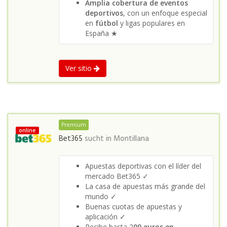
Amplia cobertura de eventos
deportivos
, con un enfoque especial
en
fútbol
y ligas populares en
España ★
Ver sitio
Premium
online
Bet365
sucht in
Montillana
Apuestas deportivas con el líder del
mercado Bet365 ✓
La casa de apuestas más grande del
mundo ✓
Buenas cuotas de apuestas y
aplicación ✓
Recibe hasta 2
00 euros en