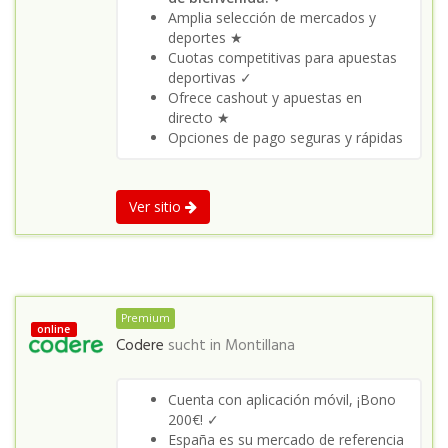
Amplia selección de mercados y
deportes ★
Cuotas competitivas para apuestas
deportivas ✓
Ofrece cashout y apuestas en
directo ★
Opciones de pago seguras y rápidas
Ver sitio
Premium
online
Codere
sucht in
Montillana
Cuenta con aplicación móvil, ¡Bono
200€! ✓
España es su mercado de referencia