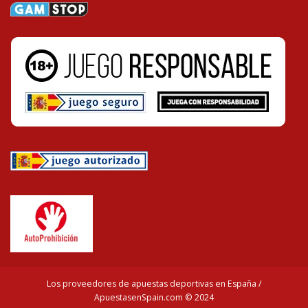
Los proveedores de apuestas deportivas en España /
ApuestasenSpain.com © 2024