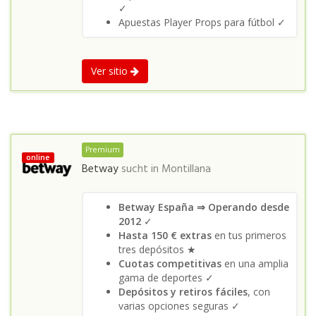
✓
Apuestas Player Props para fútbol ✓
Ver sitio
Premium
online
Betway
sucht in
Montillana
Betway España ⇒ Operando desde
2012
✓
Hasta 150 € extras
en tus primeros
tres depósitos ★
Cuotas competitivas
en una amplia
gama de deportes ✓
Depósitos y retiros fáciles
, con
varias opciones seguras ✓