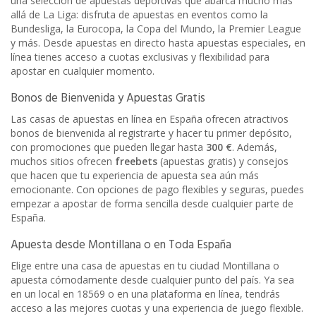
una selección de apuestas deportivas que abarca mucho más
allá de La Liga: disfruta de apuestas en eventos como la
Bundesliga, la Eurocopa, la Copa del Mundo, la Premier League
y más. Desde apuestas en directo hasta apuestas especiales, en
línea tienes acceso a cuotas exclusivas y flexibilidad para
apostar en cualquier momento.
Bonos de Bienvenida y Apuestas Gratis
Las casas de apuestas en línea en España ofrecen atractivos
bonos de bienvenida al registrarte y hacer tu primer depósito,
con promociones que pueden llegar hasta
300 €
. Además,
muchos sitios ofrecen
freebets
(apuestas gratis) y consejos
que hacen que tu experiencia de apuesta sea aún más
emocionante. Con opciones de pago flexibles y seguras, puedes
empezar a apostar de forma sencilla desde cualquier parte de
España.
Apuesta desde Montillana o en Toda España
Elige entre una casa de apuestas en tu ciudad Montillana o
apuesta cómodamente desde cualquier punto del país. Ya sea
en un local en 18569 o en una plataforma en línea, tendrás
acceso a las mejores cuotas y una experiencia de juego flexible.