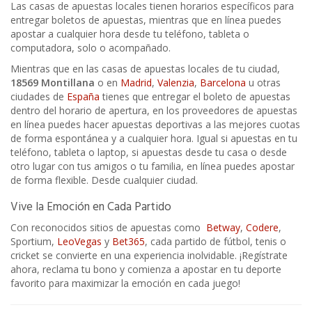
Las casas de apuestas locales tienen horarios específicos para
entregar boletos de apuestas, mientras que en línea puedes
apostar a cualquier hora desde tu teléfono, tableta o
computadora, solo o acompañado.
Mientras que en las casas de apuestas locales de tu ciudad,
18569
Montillana
o en
Madrid
,
Valenzia
,
Barcelona
u otras
ciudades de
España
tienes que entregar el boleto de apuestas
dentro del horario de apertura, en los proveedores de apuestas
en línea puedes hacer apuestas deportivas a las mejores cuotas
de forma espontánea y a cualquier hora. Igual si apuestas en tu
teléfono, tableta o laptop, si apuestas desde tu casa o desde
otro lugar con tus amigos o tu familia, en línea puedes apostar
de forma flexible. Desde cualquier ciudad.
Vive la Emoción en Cada Partido
Con reconocidos sitios de apuestas como
Betway
,
Codere
,
Sportium,
LeoVegas
y
Bet365
, cada partido de fútbol, tenis o
cricket se convierte en una experiencia inolvidable. ¡Regístrate
ahora, reclama tu bono y comienza a apostar en tu deporte
favorito para maximizar la emoción en cada juego!