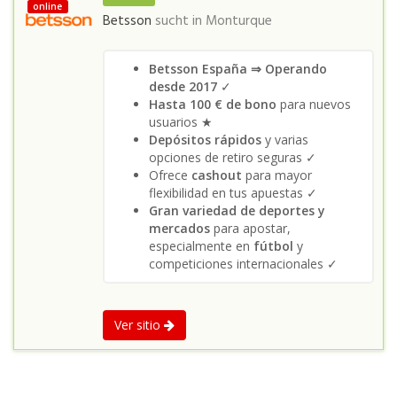
online
Betsson
sucht in
Monturque
Betsson España ⇒ Operando
desde 2017
✓
Hasta 100 € de bono
para nuevos
usuarios ★
Depósitos rápidos
y varias
opciones de retiro seguras ✓
Ofrece
cashout
para mayor
flexibilidad en tus apuestas ✓
Gran variedad de deportes y
mercados
para apostar,
especialmente en
fútbol
y
competiciones internacionales ✓
Ver sitio