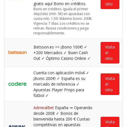
gratis aquí Bono en créditos.
sitio
Bono en créditos. Iguala el primer
depósito (mín. 5€) en apuestas con
cuota mín. 1.50. Máximo bono: 200€.
Vigencia: 7 días. Los créditos no se
retiran. Revisa condiciones y juega
responsablemente.
Betsson.es >> ¡Bono 100€! ✓
Visita
+200 Mercados ✓ Buen Cash
el
Out ✓ Óptimo Casino Online ✓
sitio
Cuenta con aplicación móvil ✓
¡Bono 200€! ✓ España es su
Visita
mercado de referencia ✓
el
Apuestas Player Props para
sitio
fútbol ✓
AdmiralBet
España ⇒ Operando
desde 2008 ✓ Bonos de
bienvenida hasta 200 € Cuotas
Visita
competitivas en apuestas