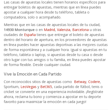
Las casas de apuestas locales tienen horarios específicos para
entregar boletos de apuestas, mientras que en línea puedes
apostar a cualquier hora desde tu teléfono, tableta o
computadora, solo o acompañado.
Mientras que en las casas de apuestas locales de tu ciudad,
14930
Monturque
o en
Madrid
,
Valenzia
,
Barcelona
u otras
ciudades de
España
tienes que entregar el boleto de apuestas
dentro del horario de apertura, en los proveedores de apuestas
en línea puedes hacer apuestas deportivas a las mejores cuotas
de forma espontánea y a cualquier hora. Igual si apuestas en tu
teléfono, tableta o laptop, si apuestas desde tu casa o desde
otro lugar con tus amigos o tu familia, en línea puedes apostar
de forma flexible. Desde cualquier ciudad.
Vive la Emoción en Cada Partido
Con reconocidos sitios de apuestas como
Betway
,
Codere
,
Sportium,
LeoVegas
y
Bet365
, cada partido de fútbol, tenis o
cricket se convierte en una experiencia inolvidable. ¡Regístrate
ahora, reclama tu bono y comienza a apostar en tu deporte
favorito para maximizar la emoción en cada juego!