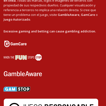
en línea.
Todas las marcas, logos e imágenes de terceros son
propiedad de sus respectivos dueños. Cualquier visualización y
referencia a terceros no implica una relación directa. Si cree que
tiene un problema con el juego, visite
GambleAware
,
GamCare
o
Juego Autorizado
.
Excessive gaming and betting can cause gambling addiction.