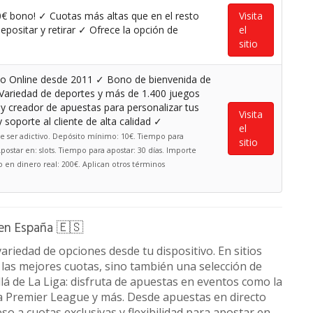
€ bono! ✓ Cuotas más altas que en el resto
Visita
ositar y retirar ✓ Ofrece la opción de
el
sitio
no Online desde 2011 ✓ Bono de bienvenida de
 Variedad de deportes y más de 1.400 juegos
y creador de apuestas para personalizar tus
Visita
soporte al cliente de alta calidad ✓
el
de ser adictivo. Depósito mínimo: 10€. Tiempo para
sitio
Apostar en: slots. Tiempo para apostar: 30 días. Importe
en dinero real: 200€. Aplican otros términos
en España 🇪🇸
ariedad de opciones desde tu dispositivo. En sitios
las mejores cuotas, sino también una selección de
á de La Liga: disfruta de apuestas en eventos como la
la Premier League y más. Desde apuestas en directo
so a cuotas exclusivas y flexibilidad para apostar en