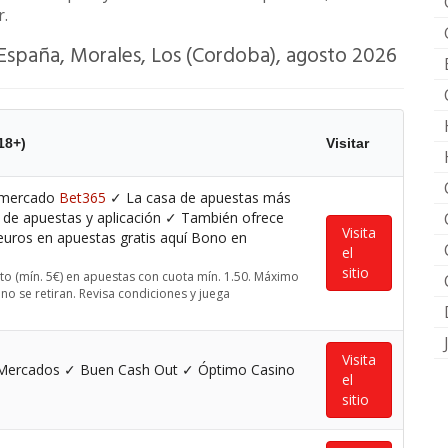
r.
 España, Morales, Los (Cordoba), agosto 2026
18+)
Visitar
l mercado
Bet365
✓ La casa de apuestas más
de apuestas y aplicación ✓ También ofrece
Visita
euros en apuestas gratis aquí Bono en
el
sitio
to (mín. 5€) en apuestas con cuota mín. 1.50. Máximo
 no se retiran. Revisa condiciones y juega
Visita
 Mercados ✓ Buen Cash Out ✓ Óptimo Casino
el
sitio