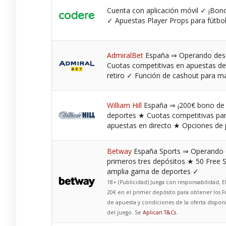
Cuenta con aplicación móvil ✓ ¡Bon
✓ Apuestas Player Props para fútbo
AdmiralBet
España ⇒ Operando desd
Cuotas competitivas en apuestas de
retiro ✓ Función de cashout para m
William Hill
España ⇒ ¡200€ bono de 
deportes ★ Cuotas competitivas par
apuestas en directo ★ Opciones de 
Betway
España Sports ⇒ Operando d
primeros tres depósitos ★ 50 Free S
amplia gama de deportes ✓
18+ (Publicidad) Juega con responsabilidad, 
20€ en el primer depósito para obtener los Fr
de apuesta y condiciones de la oferta dispon
del juego. Se
Aplican T&Cs
.