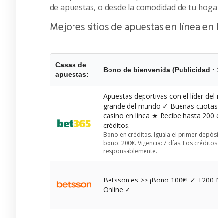
de apuestas, o desde la comodidad de tu hoga
Mejores sitios de apuestas en línea en
Casas de
Bono de bienvenida (Publicidad · 
apuestas:
Apuestas deportivas con el líder de
grande del mundo ✓ Buenas cuotas 
casino en línea ★ Recibe hasta 200 
créditos.
Bono en créditos. Iguala el primer depósi
bono: 200€. Vigencia: 7 días. Los créditos
responsablemente.
Betsson.es >> ¡Bono 100€! ✓ +200
Online ✓