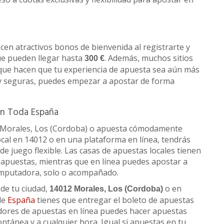
cen atractivos bonos de bienvenida al registrarte y
ue pueden llegar hasta
. Además, muchos sitios
300 €
 que hacen que tu experiencia de apuesta sea aún más
 y seguras, puedes empezar a apostar de forma
en Toda España
ad Morales, Los (Cordoba) o apuesta cómodamente
ocal en 14012 o en una plataforma en línea, tendrás
de juego flexible. Las casas de apuestas locales tienen
 apuestas, mientras que en línea puedes apostar a
computadora, solo o acompañado.
 de tu ciudad,
o en
14012
Morales, Los (Cordoba)
de
España
tienes que entregar el boleto de apuestas
edores de apuestas en línea puedes hacer apuestas
ntánea y a cualquier hora. Igual si apuestas en tu