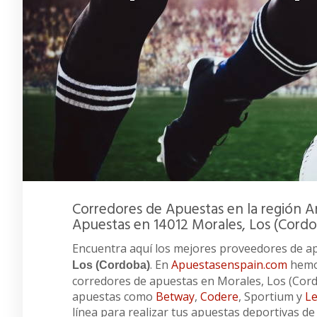
Corredores de Apuestas
en la región
A
Apuestas en
14012
Morales, Los (Cord
Encuentra aquí los mejores proveedores de a
. En
Apuestasenspain.com
hemos
Los (Cordoba)
corredores de apuestas en Morales, Los (Cor
apuestas como
Betway
,
Codere
, Sportium y
L
línea para realizar tus apuestas deportivas de