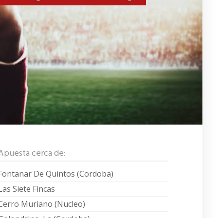
Apuesta cerca de:
Fontanar De Quintos (Cordoba)
Las Siete Fincas
Cerro Muriano (Nucleo)