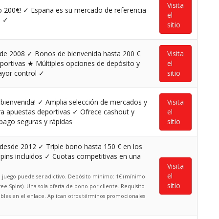
Visita
o 200€! ✓ España es su mercado de referencia
el
l ✓
sitio
e 2008 ✓ Bonos de bienvenida hasta 200 €
Visita
portivas ★ Múltiples opciones de depósito y
el
ayor control ✓
sitio
bienvenida! ✓ Amplia selección de mercados y
Visita
a apuestas deportivas ✓ Ofrece cashout y
el
pago seguras y rápidas
sitio
esde 2012 ✓ Triple bono hasta 150 € en los
pins incluidos ✓ Cuotas competitivas en una
Visita
el
El juego puede ser adictivo. Depósito mínimo: 1€ (mínimo
sitio
ee Spins). Una sola oferta de bono por cliente. Requisito
ibles en el enlace. Aplican otros términos promocionales