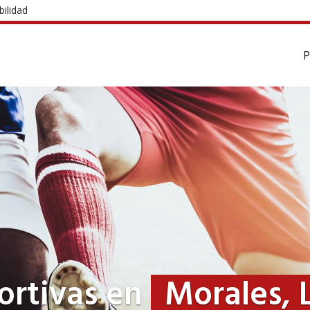
bilidad
P
ortivas en
Morales, 