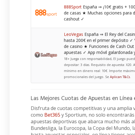
888Sport
España ⇒ ¡10€ gratis + 100
de casas ★ Muchas opciones para dep
cashout ✓
LeoVegas
España ⇒ El Rey del Casi
hasta 200€ en el primer depósito ✓
de casino ★ Funciones de Cash Out 
apuestas ✓ App móvil galardonada y 
18+ Juega con responsabilidad, El juego pue
depositar: 3 días. Requisito de apuesta: X20. 
mínimo en dinero real: 10€. Importe máximo 
promocionales del juego. Se
Aplican T&Cs
.
Las Mejores Cuotas de Apuestas en Línea 
Disfruta de cuotas competitivas y una amplia v
como
Bet365
y Sportium, no solo encontrarás 
apuestas deportivas que abarca mucho más all
Bundesliga, la Eurocopa, la Copa del Mundo, 
hasta apuestas especiales, en línea tienes acce