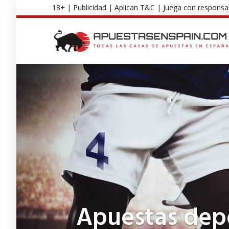
Skip
18+ | Publicidad | Aplican T&C | Juega con responsa
to
main
content
Apuestas dep