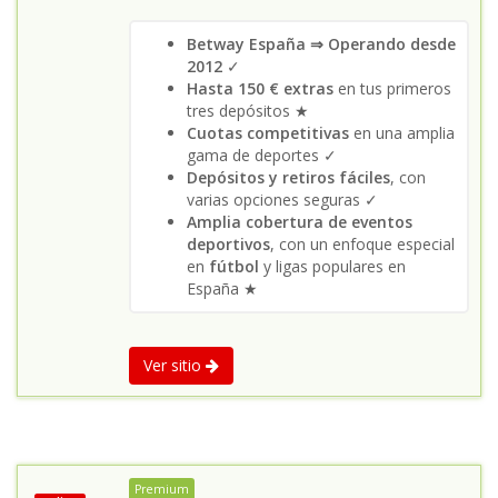
Betway España ⇒ Operando desde
2012
✓
Hasta 150 € extras
en tus primeros
tres depósitos ★
Cuotas competitivas
en una amplia
gama de deportes ✓
Depósitos y retiros fáciles
, con
varias opciones seguras ✓
Amplia cobertura de eventos
deportivos
, con un enfoque especial
en
fútbol
y ligas populares en
España ★
Ver sitio
Premium