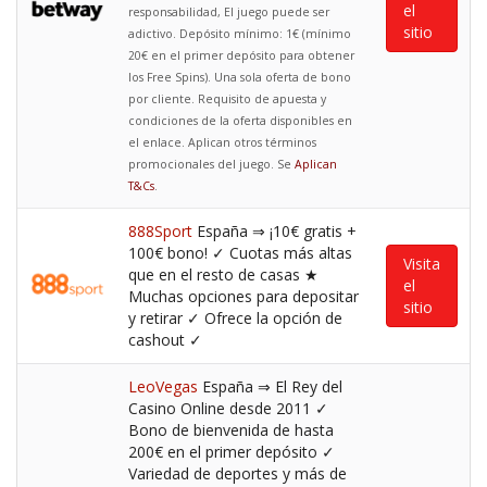
el
responsabilidad, El juego puede ser
sitio
adictivo. Depósito mínimo: 1€ (mínimo
20€ en el primer depósito para obtener
los Free Spins). Una sola oferta de bono
por cliente. Requisito de apuesta y
condiciones de la oferta disponibles en
el enlace. Aplican otros términos
promocionales del juego. Se
Aplican
T&Cs
.
888Sport
España ⇒ ¡10€ gratis +
100€ bono! ✓ Cuotas más altas
Visita
que en el resto de casas ★
el
Muchas opciones para depositar
sitio
y retirar ✓ Ofrece la opción de
cashout ✓
LeoVegas
España ⇒ El Rey del
Casino Online desde 2011 ✓
Bono de bienvenida de hasta
200€ en el primer depósito ✓
Variedad de deportes y más de