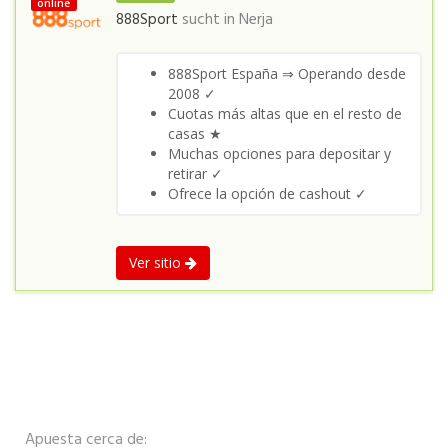
online
888Sport
sucht in
Nerja
888Sport España ⇒ Operando desde
2008 ✓
Cuotas más altas que en el resto de
casas ★
Muchas opciones para depositar y
retirar ✓
Ofrece la opción de cashout ✓
Ver sitio
Apuesta cerca de: