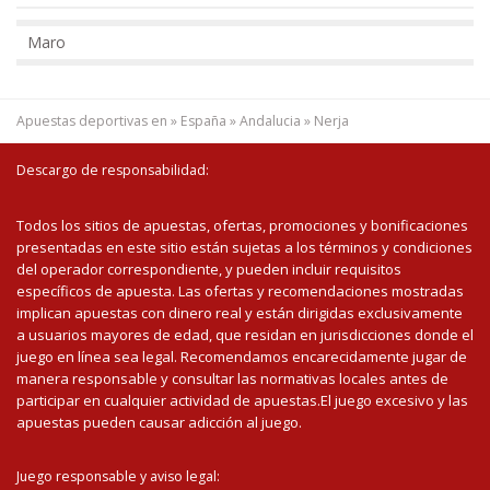
Maro
Apuestas deportivas en
»
España
»
Andalucia
»
Nerja
Descargo de responsabilidad:
Todos los sitios de apuestas, ofertas, promociones y bonificaciones
presentadas en este sitio están sujetas a los términos y condiciones
del operador correspondiente, y pueden incluir requisitos
específicos de apuesta. Las ofertas y recomendaciones mostradas
implican apuestas con dinero real y están dirigidas exclusivamente
a usuarios mayores de edad, que residan en jurisdicciones donde el
juego en línea sea legal. Recomendamos encarecidamente jugar de
manera responsable y consultar las normativas locales antes de
participar en cualquier actividad de apuestas.El juego excesivo y las
apuestas pueden causar adicción al juego.
Juego responsable y aviso legal: