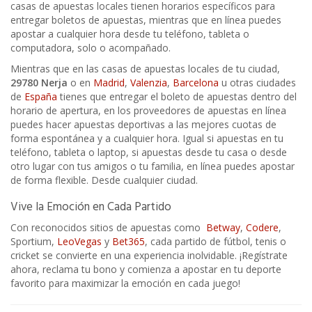
casas de apuestas locales tienen horarios específicos para
entregar boletos de apuestas, mientras que en línea puedes
apostar a cualquier hora desde tu teléfono, tableta o
computadora, solo o acompañado.
Mientras que en las casas de apuestas locales de tu ciudad,
29780
Nerja
o en
Madrid
,
Valenzia
,
Barcelona
u otras ciudades
de
España
tienes que entregar el boleto de apuestas dentro del
horario de apertura, en los proveedores de apuestas en línea
puedes hacer apuestas deportivas a las mejores cuotas de
forma espontánea y a cualquier hora. Igual si apuestas en tu
teléfono, tableta o laptop, si apuestas desde tu casa o desde
otro lugar con tus amigos o tu familia, en línea puedes apostar
de forma flexible. Desde cualquier ciudad.
Vive la Emoción en Cada Partido
Con reconocidos sitios de apuestas como
Betway
,
Codere
,
Sportium,
LeoVegas
y
Bet365
, cada partido de fútbol, tenis o
cricket se convierte en una experiencia inolvidable. ¡Regístrate
ahora, reclama tu bono y comienza a apostar en tu deporte
favorito para maximizar la emoción en cada juego!