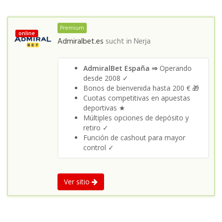
Premium
online
Admiralbet.es
sucht in
Nerja
AdmiralBet España ⇒
Operando
desde 2008 ✓
Bonos de bienvenida hasta 200 € 🎁
Cuotas competitivas en apuestas
deportivas ★
Múltiples opciones de depósito y
retiro ✓
Función de cashout para mayor
control ✓
Ver sitio