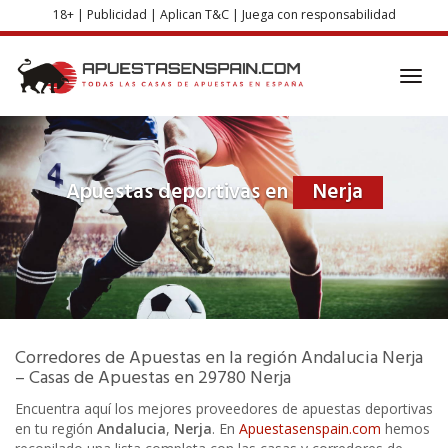
Skip
18+ | Publicidad | Aplican T&C | Juega con responsabilidad
to
main
content
Toggl
navig
Apuestas deportivas en
Nerja
Corredores de Apuestas
en la región
Andalucia
Nerja
– Casas de Apuestas en
29780
Nerja
Encuentra aquí los mejores proveedores de apuestas deportivas
en tu región
Andalucia
,
Nerja
. En
Apuestasenspain.com
hemos