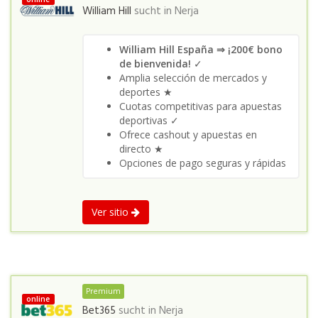
William Hill
sucht in
Nerja
William Hill España ⇒ ¡200€ bono
de bienvenida!
✓
Amplia selección de mercados y
deportes ★
Cuotas competitivas para apuestas
deportivas ✓
Ofrece cashout y apuestas en
directo ★
Opciones de pago seguras y rápidas
Ver sitio
Premium
online
Bet365
sucht in
Nerja