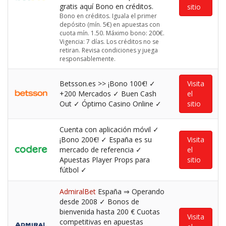
gratis aquí Bono en créditos.
sitio
Bono en créditos. Iguala el primer
depósito (mín. 5€) en apuestas con
cuota mín. 1.50. Máximo bono: 200€.
Vigencia: 7 días. Los créditos no se
retiran. Revisa condiciones y juega
responsablemente.
Betsson.es >> ¡Bono 100€! ✓
Visita
+200 Mercados ✓ Buen Cash
el
Out ✓ Óptimo Casino Online ✓
sitio
Cuenta con aplicación móvil ✓
¡Bono 200€! ✓ España es su
Visita
mercado de referencia ✓
el
Apuestas Player Props para
sitio
fútbol ✓
AdmiralBet
España ⇒ Operando
desde 2008 ✓ Bonos de
bienvenida hasta 200 € Cuotas
Visita
competitivas en apuestas