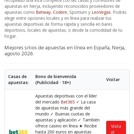
recopilado una lista completa con las casas y corredores de
apuestas en Nerja, incluyendo reconocidos proveedores de
apuestas como
Betway
,
Codere
, Sportium y
LeoVegas
. Podrás
elegir entre opciones locales y en línea para realizar tus
apuestas deportivas de forma rápida y sencilla en bares
deportivos, locales de apuestas, o desde la comodidad de tu
hogar.
Mejores sitios de apuestas en línea en España, Nerja,
agosto 2026
Casas de
Bono de bienvenida
Visitar
apuestas:
(Publicidad · 18+)
Apuestas deportivas con el líder
del mercado
Bet365
✓ La casa
de apuestas más grande del
mundo ✓ Buenas cuotas de
apuestas y aplicación ✓ También
ofrece casino en línea ★ Recibe
Visita
hasta 200 euros en apuestas
el