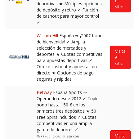
el
deportivas ★ Múltiples opciones
sitio
de depósito y retiro ✓ Función
de cashout para mayor control
✓
William Hill
España ⇒ ¡200€ bono
de bienvenida! ✓ Amplia
selección de mercados y
Visita
deportes ★ Cuotas competitivas
el
para apuestas deportivas ✓
sitio
Ofrece cashout y apuestas en
directo ★ Opciones de pago
seguras y rápidas
Betway
España Sports ⇒
Operando desde 2012 ✓ Triple
bono hasta 150 € en los
primeros tres depósitos ★ 50
Free Spins incluidos ✓ Cuotas
competitivas en una amplia
gama de deportes ✓
Visita
18+ (Publicidad) Juega con