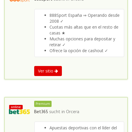
888Sport España ⇒ Operando desde
2008 ✓
Cuotas más altas que en el resto de
casas ★
Muchas opciones para depositar y
retirar ✓
Ofrece la opción de cashout ✓
Ver sitio
Premium
online
Bet365
sucht in
Orcera
Apuestas deportivas con el líder del