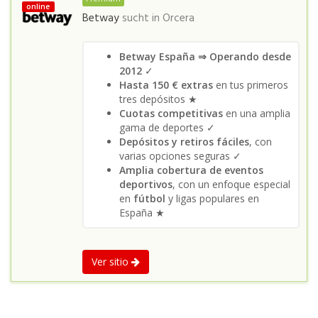
online
Betway
sucht in
Orcera
Betway España ⇒ Operando desde
2012
✓
Hasta 150 € extras
en tus primeros
tres depósitos ★
Cuotas competitivas
en una amplia
gama de deportes ✓
Depósitos y retiros fáciles
, con
varias opciones seguras ✓
Amplia cobertura de eventos
deportivos
, con un enfoque especial
en
fútbol
y ligas populares en
España ★
Ver sitio