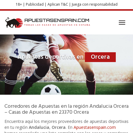
Skip
18+ | Publicidad | Aplican T&C | Juega con responsabilidad
to
main
content
Toggl
navig
Apuestas deportivas en
Orcera
Corredores de Apuestas
en la región
Andalucia
Orcera
– Casas de Apuestas en
23370
Orcera
Encuentra aquí los mejores proveedores de apuestas deportivas
en tu región
Andalucia
,
Orcera
. En
Apuestasenspain.com