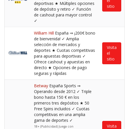
el
deportivas ★ Múltiples opciones
sitio
de depósito y retiro ✓ Función
de cashout para mayor control
✓
William Hill
España ⇒ ¡200€ bono
de bienvenida! ✓ Amplia
selección de mercados y
Visita
deportes ★ Cuotas competitivas
el
para apuestas deportivas ✓
sitio
Ofrece cashout y apuestas en
directo ★ Opciones de pago
seguras y rápidas
Betway
España Sports ⇒
Operando desde 2012 ✓ Triple
bono hasta 150 € en los
primeros tres depósitos ★ 50
Free Spins incluidos ✓ Cuotas
competitivas en una amplia
gama de deportes ✓
Visita
18+ (Publicidad) Juega con