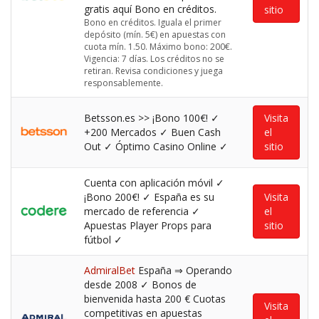
gratis aquí Bono en créditos.
sitio
Bono en créditos. Iguala el primer
depósito (mín. 5€) en apuestas con
cuota mín. 1.50. Máximo bono: 200€.
Vigencia: 7 días. Los créditos no se
retiran. Revisa condiciones y juega
responsablemente.
Betsson.es >> ¡Bono 100€! ✓
Visita
+200 Mercados ✓ Buen Cash
el
Out ✓ Óptimo Casino Online ✓
sitio
Cuenta con aplicación móvil ✓
¡Bono 200€! ✓ España es su
Visita
mercado de referencia ✓
el
Apuestas Player Props para
sitio
fútbol ✓
AdmiralBet
España ⇒ Operando
desde 2008 ✓ Bonos de
bienvenida hasta 200 € Cuotas
Visita
competitivas en apuestas