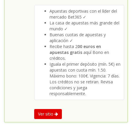
Apuestas deportivas con el líder del
mercado Bet365 ✓
La casa de apuestas más grande del
mundo ✓
Buenas cuotas de apuestas y
aplicación ✓
Recibe hasta 2
00 euros en
apuestas gratis
aquí Bono en
créditos.
Iguala el primer depósito (mín. 5€) en
apuestas con cuota mín. 1.50.
Máximo bono: 100€. Vigencia: 7 días.
Los créditos no se retiran. Revisa
condiciones y juega
responsablemente.
Ver sitio