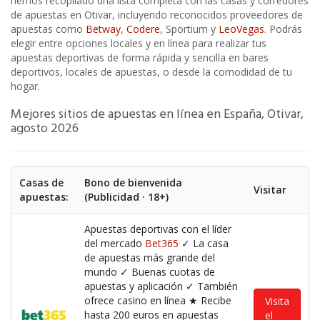
hemos recopilado una lista completa con las casas y corredores
de apuestas en Otivar, incluyendo reconocidos proveedores de
apuestas como
Betway
,
Codere
, Sportium y
LeoVegas
. Podrás
elegir entre opciones locales y en línea para realizar tus
apuestas deportivas de forma rápida y sencilla en bares
deportivos, locales de apuestas, o desde la comodidad de tu
hogar.
Mejores sitios de apuestas en línea en España, Otivar,
agosto 2026
Casas de
Bono de bienvenida
Visitar
apuestas:
(Publicidad · 18+)
Apuestas deportivas con el líder
del mercado
Bet365
✓ La casa
de apuestas más grande del
mundo ✓ Buenas cuotas de
apuestas y aplicación ✓ También
ofrece casino en línea ★ Recibe
Visita
hasta 200 euros en apuestas
el