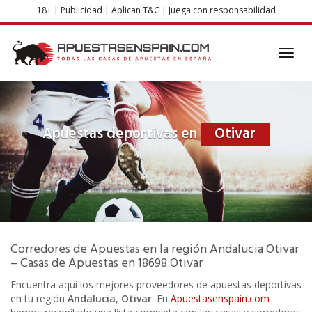
Skip
18+ | Publicidad | Aplican T&C | Juega con responsabilidad
to
main
content
Toggl
navig
Apuestas deportivas en
Otivar
Corredores de Apuestas
en la región
Andalucia
Otivar
– Casas de Apuestas en
18698
Otivar
Encuentra aquí los mejores proveedores de apuestas deportivas
en tu región
Andalucia
,
Otivar
. En
Apuestasenspain.com