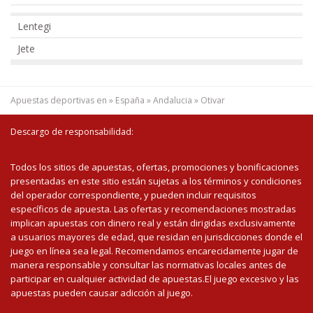
Lentegi
Jete
Apuestas deportivas en
»
España
»
Andalucia
»
Otivar
Descargo de responsabilidad:
Todos los sitios de apuestas, ofertas, promociones y bonificaciones
presentadas en este sitio están sujetas a los términos y condiciones
del operador correspondiente, y pueden incluir requisitos
específicos de apuesta. Las ofertas y recomendaciones mostradas
implican apuestas con dinero real y están dirigidas exclusivamente
a usuarios mayores de edad, que residan en jurisdicciones donde el
juego en línea sea legal. Recomendamos encarecidamente jugar de
manera responsable y consultar las normativas locales antes de
participar en cualquier actividad de apuestas.El juego excesivo y las
apuestas pueden causar adicción al juego.