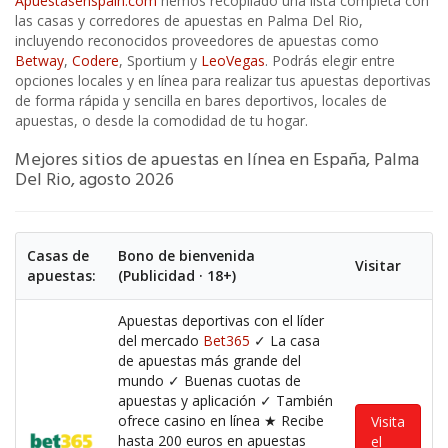
Apuestasenspain.com
hemos recopilado una lista completa con
las casas y corredores de apuestas en Palma Del Rio,
incluyendo reconocidos proveedores de apuestas como
Betway
,
Codere
, Sportium y
LeoVegas
. Podrás elegir entre
opciones locales y en línea para realizar tus apuestas deportivas
de forma rápida y sencilla en bares deportivos, locales de
apuestas, o desde la comodidad de tu hogar.
Mejores sitios de apuestas en línea en España, Palma
Del Rio, agosto 2026
Casas de
Bono de bienvenida
Visitar
apuestas:
(Publicidad · 18+)
Apuestas deportivas con el líder
del mercado
Bet365
✓ La casa
de apuestas más grande del
mundo ✓ Buenas cuotas de
apuestas y aplicación ✓ También
ofrece casino en línea ★ Recibe
Visita
hasta 200 euros en apuestas
el