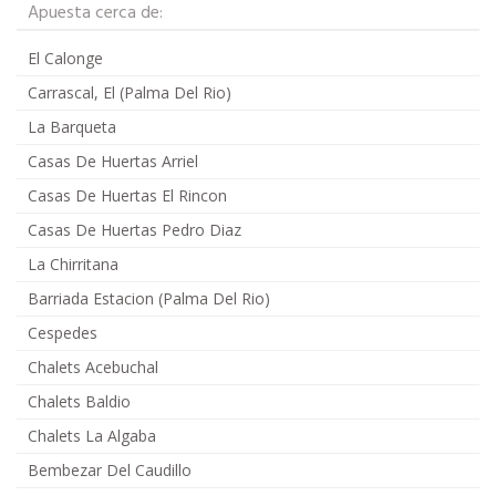
Apuesta cerca de:
El Calonge
Carrascal, El (Palma Del Rio)
La Barqueta
Casas De Huertas Arriel
Casas De Huertas El Rincon
Casas De Huertas Pedro Diaz
La Chirritana
Barriada Estacion (Palma Del Rio)
Cespedes
Chalets Acebuchal
Chalets Baldio
Chalets La Algaba
Bembezar Del Caudillo