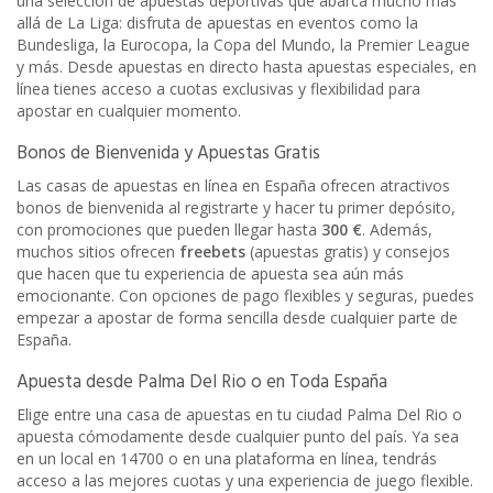
una selección de apuestas deportivas que abarca mucho más
allá de La Liga: disfruta de apuestas en eventos como la
Bundesliga, la Eurocopa, la Copa del Mundo, la Premier League
y más. Desde apuestas en directo hasta apuestas especiales, en
línea tienes acceso a cuotas exclusivas y flexibilidad para
apostar en cualquier momento.
Bonos de Bienvenida y Apuestas Gratis
Las casas de apuestas en línea en España ofrecen atractivos
bonos de bienvenida al registrarte y hacer tu primer depósito,
con promociones que pueden llegar hasta
300 €
. Además,
muchos sitios ofrecen
freebets
(apuestas gratis) y consejos
que hacen que tu experiencia de apuesta sea aún más
emocionante. Con opciones de pago flexibles y seguras, puedes
empezar a apostar de forma sencilla desde cualquier parte de
España.
Apuesta desde Palma Del Rio o en Toda España
Elige entre una casa de apuestas en tu ciudad Palma Del Rio o
apuesta cómodamente desde cualquier punto del país. Ya sea
en un local en 14700 o en una plataforma en línea, tendrás
acceso a las mejores cuotas y una experiencia de juego flexible.