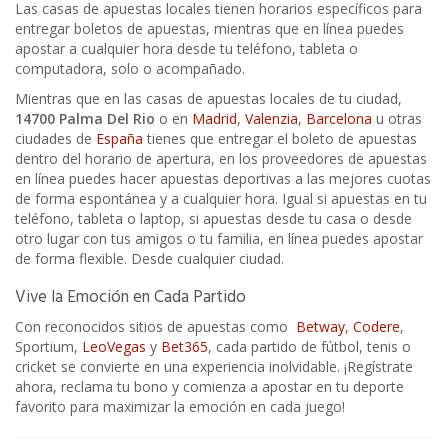
Las casas de apuestas locales tienen horarios específicos para
entregar boletos de apuestas, mientras que en línea puedes
apostar a cualquier hora desde tu teléfono, tableta o
computadora, solo o acompañado.
Mientras que en las casas de apuestas locales de tu ciudad,
14700
Palma Del Rio
o en
Madrid
,
Valenzia
,
Barcelona
u otras
ciudades de
España
tienes que entregar el boleto de apuestas
dentro del horario de apertura, en los proveedores de apuestas
en línea puedes hacer apuestas deportivas a las mejores cuotas
de forma espontánea y a cualquier hora. Igual si apuestas en tu
teléfono, tableta o laptop, si apuestas desde tu casa o desde
otro lugar con tus amigos o tu familia, en línea puedes apostar
de forma flexible. Desde cualquier ciudad.
Vive la Emoción en Cada Partido
Con reconocidos sitios de apuestas como
Betway
,
Codere
,
Sportium,
LeoVegas
y
Bet365
, cada partido de fútbol, tenis o
cricket se convierte en una experiencia inolvidable. ¡Regístrate
ahora, reclama tu bono y comienza a apostar en tu deporte
favorito para maximizar la emoción en cada juego!