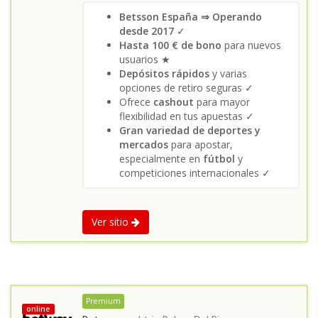
Betsson España ⇒ Operando
desde 2017
✓
Hasta 100 € de bono
para nuevos
usuarios ★
Depósitos rápidos
y varias
opciones de retiro seguras ✓
Ofrece
cashout
para mayor
flexibilidad en tus apuestas ✓
Gran variedad de deportes y
mercados
para apostar,
especialmente en
fútbol
y
competiciones internacionales ✓
Ver sitio
Premium
online