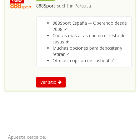
online
888Sport
sucht in
Parauta
888Sport España ⇒ Operando desde
2008 ✓
Cuotas más altas que en el resto de
casas ★
Muchas opciones para depositar y
retirar ✓
Ofrece la opción de cashout ✓
Ver sitio
Apuesta cerca de: