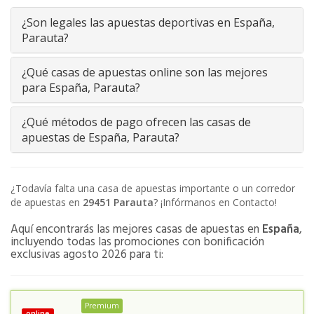
¿Son legales las apuestas deportivas en España,
Parauta?
¿Qué casas de apuestas online son las mejores
para España, Parauta?
¿Qué métodos de pago ofrecen las casas de
apuestas de España, Parauta?
¿Todavía falta una casa de apuestas importante o un corredor
de apuestas en
29451
Parauta
? ¡Infórmanos en Contacto!
Aquí encontrarás las mejores casas de apuestas en
España
,
incluyendo todas las promociones con bonificación
exclusivas agosto 2026 para ti:
Premium
online