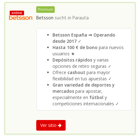
Premium
online
Betsson
sucht in
Parauta
Betsson España ⇒ Operando
desde 2017
✓
Hasta 100 € de bono
para nuevos
usuarios ★
Depósitos rápidos
y varias
opciones de retiro seguras ✓
Ofrece
cashout
para mayor
flexibilidad en tus apuestas ✓
Gran variedad de deportes y
mercados
para apostar,
especialmente en
fútbol
y
competiciones internacionales ✓
Ver sitio