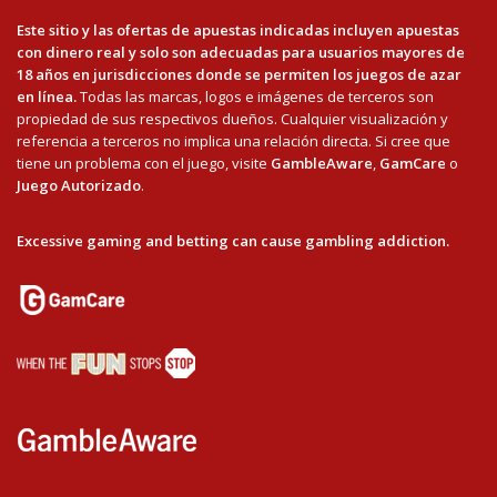
Este sitio y las ofertas de apuestas indicadas incluyen apuestas
con dinero real y solo son adecuadas para usuarios mayores de
18 años en jurisdicciones donde se permiten los juegos de azar
en línea.
Todas las marcas, logos e imágenes de terceros son
propiedad de sus respectivos dueños. Cualquier visualización y
referencia a terceros no implica una relación directa. Si cree que
tiene un problema con el juego, visite
GambleAware
,
GamCare
o
Juego Autorizado
.
Excessive gaming and betting can cause gambling addiction.