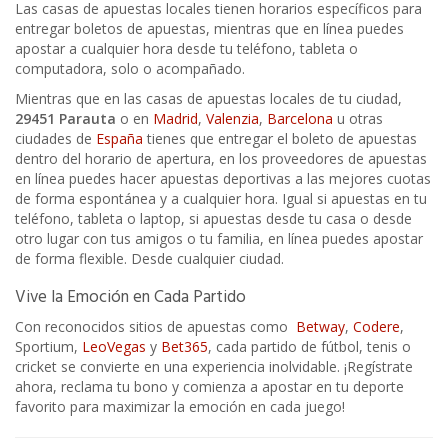
Las casas de apuestas locales tienen horarios específicos para
entregar boletos de apuestas, mientras que en línea puedes
apostar a cualquier hora desde tu teléfono, tableta o
computadora, solo o acompañado.
Mientras que en las casas de apuestas locales de tu ciudad,
29451
Parauta
o en
Madrid
,
Valenzia
,
Barcelona
u otras
ciudades de
España
tienes que entregar el boleto de apuestas
dentro del horario de apertura, en los proveedores de apuestas
en línea puedes hacer apuestas deportivas a las mejores cuotas
de forma espontánea y a cualquier hora. Igual si apuestas en tu
teléfono, tableta o laptop, si apuestas desde tu casa o desde
otro lugar con tus amigos o tu familia, en línea puedes apostar
de forma flexible. Desde cualquier ciudad.
Vive la Emoción en Cada Partido
Con reconocidos sitios de apuestas como
Betway
,
Codere
,
Sportium,
LeoVegas
y
Bet365
, cada partido de fútbol, tenis o
cricket se convierte en una experiencia inolvidable. ¡Regístrate
ahora, reclama tu bono y comienza a apostar en tu deporte
favorito para maximizar la emoción en cada juego!