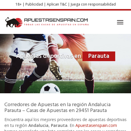
Skip
18+ | Publicidad | Aplican T&C | Juega con responsabilidad
to
main
content
Toggl
navig
Apuestas deportivas en
Parauta
Corredores de Apuestas
en la región
Andalucia
Parauta – Casas de Apuestas en
29451
Parauta
Encuentra aquí los mejores proveedores de apuestas deportivas
en tu región
Andalucia
,
Parauta
. En
Apuestasenspain.com