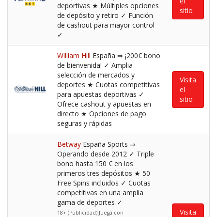
el
deportivas ★ Múltiples opciones
sitio
de depósito y retiro ✓ Función
de cashout para mayor control
✓
William Hill
España ⇒ ¡200€ bono
de bienvenida! ✓ Amplia
selección de mercados y
Visita
deportes ★ Cuotas competitivas
el
para apuestas deportivas ✓
sitio
Ofrece cashout y apuestas en
directo ★ Opciones de pago
seguras y rápidas
Betway
España Sports ⇒
Operando desde 2012 ✓ Triple
bono hasta 150 € en los
primeros tres depósitos ★ 50
Free Spins incluidos ✓ Cuotas
competitivas en una amplia
gama de deportes ✓
Visita
18+ (Publicidad) Juega con