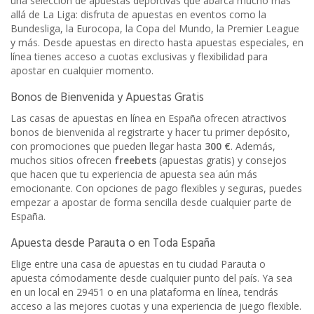
una selección de apuestas deportivas que abarca mucho más
allá de La Liga: disfruta de apuestas en eventos como la
Bundesliga, la Eurocopa, la Copa del Mundo, la Premier League
y más. Desde apuestas en directo hasta apuestas especiales, en
línea tienes acceso a cuotas exclusivas y flexibilidad para
apostar en cualquier momento.
Bonos de Bienvenida y Apuestas Gratis
Las casas de apuestas en línea en España ofrecen atractivos
bonos de bienvenida al registrarte y hacer tu primer depósito,
con promociones que pueden llegar hasta
300 €
. Además,
muchos sitios ofrecen
freebets
(apuestas gratis) y consejos
que hacen que tu experiencia de apuesta sea aún más
emocionante. Con opciones de pago flexibles y seguras, puedes
empezar a apostar de forma sencilla desde cualquier parte de
España.
Apuesta desde Parauta o en Toda España
Elige entre una casa de apuestas en tu ciudad Parauta o
apuesta cómodamente desde cualquier punto del país. Ya sea
en un local en 29451 o en una plataforma en línea, tendrás
acceso a las mejores cuotas y una experiencia de juego flexible.