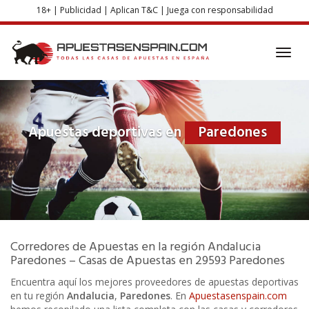
Skip
18+ | Publicidad | Aplican T&C | Juega con responsabilidad
to
main
content
Toggl
navig
Apuestas deportivas en
Paredones
Corredores de Apuestas
en la región
Andalucia
Paredones – Casas de Apuestas en
29593
Paredones
Encuentra aquí los mejores proveedores de apuestas deportivas
en tu región
Andalucia
,
Paredones
. En
Apuestasenspain.com