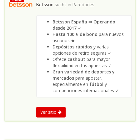
Betsson
sucht in
Paredones
Betsson España ⇒ Operando
desde 2017
✓
Hasta 100 € de bono
para nuevos
usuarios ★
Depósitos rápidos
y varias
opciones de retiro seguras ✓
Ofrece
cashout
para mayor
flexibilidad en tus apuestas ✓
Gran variedad de deportes y
mercados
para apostar,
especialmente en
fútbol
y
competiciones internacionales ✓
Ver sitio