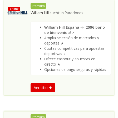
Premium
online
William Hill
sucht in
Paredones
William Hill España ⇒ ¡200€ bono
de bienvenida!
✓
Amplia selección de mercados y
deportes ★
Cuotas competitivas para apuestas
deportivas ✓
Ofrece cashout y apuestas en
directo ★
Opciones de pago seguras y rápidas
Ver sitio
Premium