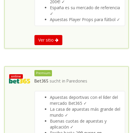
200€! ✓
España es su mercado de referencia
✓
Apuestas Player Props para fútbol ✓
Ver sitio
Premium
online
Bet365
sucht in
Paredones
Apuestas deportivas con el líder del
mercado Bet365 ✓
La casa de apuestas más grande del
mundo ✓
Buenas cuotas de apuestas y
aplicación ✓
Recibe hasta 2
00 euros en