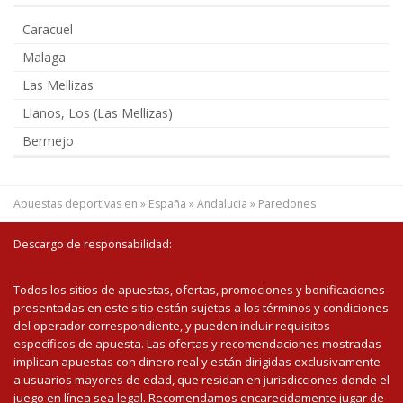
Caracuel
Malaga
Las Mellizas
Llanos, Los (Las Mellizas)
Bermejo
Apuestas deportivas en
»
España
»
Andalucia
»
Paredones
Descargo de responsabilidad:
Todos los sitios de apuestas, ofertas, promociones y bonificaciones
presentadas en este sitio están sujetas a los términos y condiciones
del operador correspondiente, y pueden incluir requisitos
específicos de apuesta. Las ofertas y recomendaciones mostradas
implican apuestas con dinero real y están dirigidas exclusivamente
a usuarios mayores de edad, que residan en jurisdicciones donde el
juego en línea sea legal. Recomendamos encarecidamente jugar de