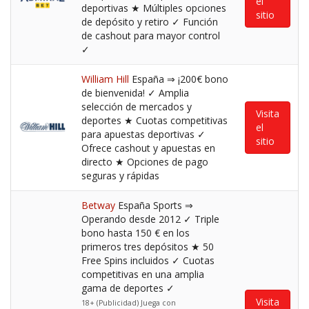
el
deportivas ★ Múltiples opciones
sitio
de depósito y retiro ✓ Función
de cashout para mayor control
✓
William Hill
España ⇒ ¡200€ bono
de bienvenida! ✓ Amplia
selección de mercados y
Visita
deportes ★ Cuotas competitivas
el
para apuestas deportivas ✓
sitio
Ofrece cashout y apuestas en
directo ★ Opciones de pago
seguras y rápidas
Betway
España Sports ⇒
Operando desde 2012 ✓ Triple
bono hasta 150 € en los
primeros tres depósitos ★ 50
Free Spins incluidos ✓ Cuotas
competitivas en una amplia
gama de deportes ✓
Visita
18+ (Publicidad) Juega con