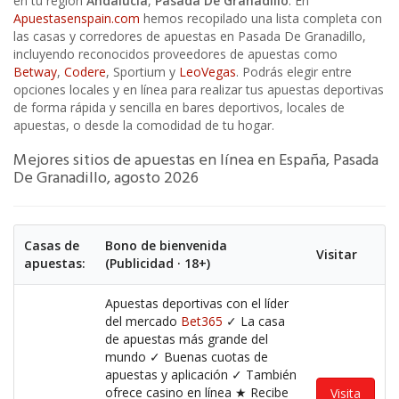
en tu región
Andalucia
,
Pasada De Granadillo
. En
Apuestasenspain.com
hemos recopilado una lista completa con
las casas y corredores de apuestas en Pasada De Granadillo,
incluyendo reconocidos proveedores de apuestas como
Betway
,
Codere
, Sportium y
LeoVegas
. Podrás elegir entre
opciones locales y en línea para realizar tus apuestas deportivas
de forma rápida y sencilla en bares deportivos, locales de
apuestas, o desde la comodidad de tu hogar.
Mejores sitios de apuestas en línea en España, Pasada
De Granadillo, agosto 2026
Casas de
Bono de bienvenida
Visitar
apuestas:
(Publicidad · 18+)
Apuestas deportivas con el líder
del mercado
Bet365
✓ La casa
de apuestas más grande del
mundo ✓ Buenas cuotas de
apuestas y aplicación ✓ También
ofrece casino en línea ★ Recibe
Visita