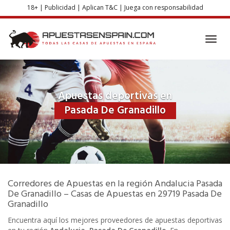
Skip
18+ | Publicidad | Aplican T&C | Juega con responsabilidad
to
main
content
Toggl
navig
Apuestas deportivas en
Pasada De Granadillo
Corredores de Apuestas
en la región
Andalucia
Pasada
De Granadillo – Casas de Apuestas en
29719
Pasada De
Granadillo
Encuentra aquí los mejores proveedores de apuestas deportivas