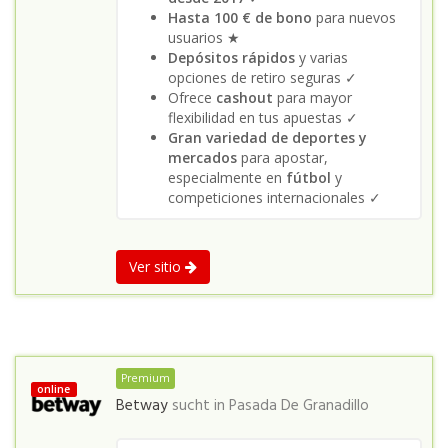
Hasta 100 € de bono
para nuevos
usuarios ★
Depósitos rápidos
y varias
opciones de retiro seguras ✓
Ofrece
cashout
para mayor
flexibilidad en tus apuestas ✓
Gran variedad de deportes y
mercados
para apostar,
especialmente en
fútbol
y
competiciones internacionales ✓
Ver sitio
Premium
online
Betway
sucht in
Pasada De Granadillo