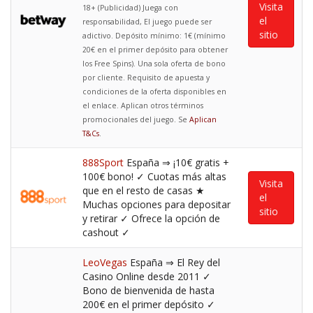
Visita
18+ (Publicidad) Juega con
el
responsabilidad, El juego puede ser
sitio
adictivo. Depósito mínimo: 1€ (mínimo
20€ en el primer depósito para obtener
los Free Spins). Una sola oferta de bono
por cliente. Requisito de apuesta y
condiciones de la oferta disponibles en
el enlace. Aplican otros términos
promocionales del juego. Se
Aplican
T&Cs
.
888Sport
España ⇒ ¡10€ gratis +
100€ bono! ✓ Cuotas más altas
Visita
que en el resto de casas ★
el
Muchas opciones para depositar
sitio
y retirar ✓ Ofrece la opción de
cashout ✓
LeoVegas
España ⇒ El Rey del
Casino Online desde 2011 ✓
Bono de bienvenida de hasta
200€ en el primer depósito ✓