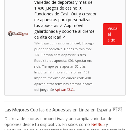
Variedad de deportes y más de
1.400 juegos de casino ★
Funciones de Cash Out y creador
de apuestas para personalizar
tus apuestas ✓ App móvil
Visita
galardonada y soporte al cliente
el
de alta calidad ✓
sitio
18+ Juega con responsabilidad, El juego
puede ser adictivo. Depósito mínimo:
10€. Tiempo para depositar: 3 días.
Requisito de apuesta: X20. Apostar en:
slots. Tiempo para apostar: 30 días.
Importe mínimo en dinero real: 10€.
Importe máximo en dinero real: 200€.
Aplican otros términos promocionales
del juego. Se
Aplican T&Cs
.
Las Mejores Cuotas de Apuestas en Línea en España 🇪🇸
Disfruta de cuotas competitivas y una amplia variedad de
opciones desde tu dispositivo. En sitios como
Bet365
y