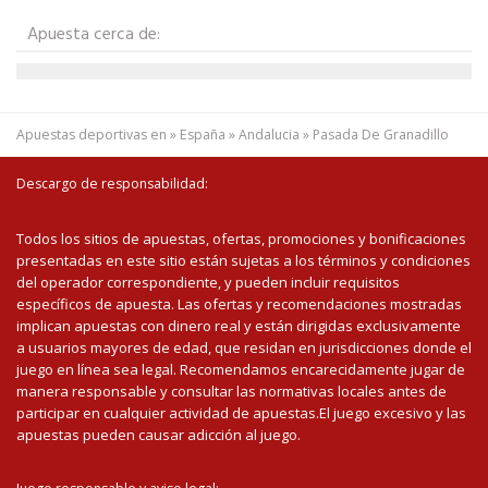
Apuesta cerca de:
Apuestas deportivas en
»
España
»
Andalucia
»
Pasada De Granadillo
Descargo de responsabilidad:
Todos los sitios de apuestas, ofertas, promociones y bonificaciones
presentadas en este sitio están sujetas a los términos y condiciones
del operador correspondiente, y pueden incluir requisitos
específicos de apuesta. Las ofertas y recomendaciones mostradas
implican apuestas con dinero real y están dirigidas exclusivamente
a usuarios mayores de edad, que residan en jurisdicciones donde el
juego en línea sea legal. Recomendamos encarecidamente jugar de
manera responsable y consultar las normativas locales antes de
participar en cualquier actividad de apuestas.El juego excesivo y las
apuestas pueden causar adicción al juego.