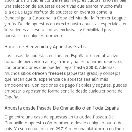
Sportium, no solo encontrarás las mejores cuotas, sino también
una selección de apuestas deportivas que abarca mucho más
allá de La Liga: disfruta de apuestas en eventos como la
Bundesliga, la Eurocopa, la Copa del Mundo, la Premier League
y más. Desde apuestas en directo hasta apuestas especiales, en
línea tienes acceso a cuotas exclusivas y flexibilidad para
apostar en cualquier momento.
Bonos de Bienvenida y Apuestas Gratis
Las casas de apuestas en línea en España ofrecen atractivos
bonos de bienvenida al registrarte y hacer tu primer depósito,
con promociones que pueden llegar hasta
300 €
. Además,
muchos sitios ofrecen
freebets
(apuestas gratis) y consejos
que hacen que tu experiencia de apuesta sea aún más
emocionante. Con opciones de pago flexibles y seguras, puedes
empezar a apostar de forma sencilla desde cualquier parte de
España.
Apuesta desde Pasada De Granadillo o en Toda España
Elige entre una casa de apuestas en tu ciudad Pasada De
Granadillo o apuesta cómodamente desde cualquier punto del
país. Ya sea en un local en 29719 o en una plataforma en línea,