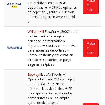
Visita
competitivas en apuestas
el
deportivas ★ Múltiples opciones
sitio
de depósito y retiro ✓ Función
de cashout para mayor control
✓
William Hill
España ⇒ ¡200€ bono
de bienvenida! ✓ Amplia
selección de mercados y
Visita
deportes ★ Cuotas competitivas
el
para apuestas deportivas ✓
sitio
Ofrece cashout y apuestas en
directo ★ Opciones de pago
seguras y rápidas
Betway
España Sports ⇒
Operando desde 2012 ✓ Triple
bono hasta 150 € en los
primeros tres depósitos ★ 50
Free Spins incluidos ✓ Cuotas
competitivas en una amplia
gama de deportes ✓