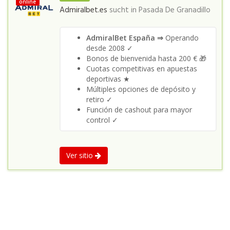
online
Admiralbet.es
sucht in
Pasada De Granadillo
AdmiralBet España ⇒
Operando
desde 2008 ✓
Bonos de bienvenida hasta 200 € 🎁
Cuotas competitivas en apuestas
deportivas ★
Múltiples opciones de depósito y
retiro ✓
Función de cashout para mayor
control ✓
Ver sitio