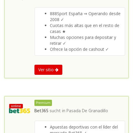
888Sport España ⇒ Operando desde
2008 ✓
Cuotas más altas que en el resto de
casas ★
Muchas opciones para depositar y
retirar ✓
Ofrece la opción de cashout ✓
Ver sitio
Premium
online
Bet365
sucht in
Pasada De Granadillo
Apuestas deportivas con el líder del
mercado Bet365 ✓