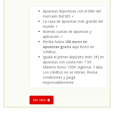
Apuestas deportivas con el líder del
mercado Bet365 ✓
La casa de apuestas más grande del
mundo ✓
Buenas cuotas de apuestas y
aplicación ✓
Recibe hasta 2
00 euros en
apuestas gratis
aquí Bono en
créditos.
Iguala el primer depósito (mín. 5€) en
apuestas con cuota mín. 1.50.
Máximo bono: 100€. Vigencia: 7 días.
Los créditos no se retiran. Revisa
condiciones y juega
responsablemente.
Ver sitio