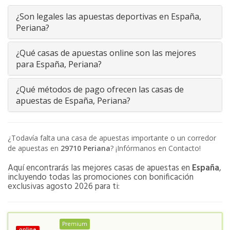
¿Son legales las apuestas deportivas en España,
Periana?
¿Qué casas de apuestas online son las mejores
para España, Periana?
¿Qué métodos de pago ofrecen las casas de
apuestas de España, Periana?
¿Todavía falta una casa de apuestas importante o un corredor
de apuestas en
29710
Periana
? ¡Infórmanos en Contacto!
Aquí encontrarás las mejores casas de apuestas en
España
,
incluyendo todas las promociones con bonificación
exclusivas agosto 2026 para ti:
Premium
online