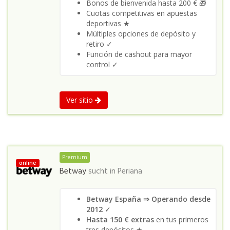
Bonos de bienvenida hasta 200 € 🎁
Cuotas competitivas en apuestas
deportivas ★
Múltiples opciones de depósito y
retiro ✓
Función de cashout para mayor
control ✓
Ver sitio
Premium
online
Betway
sucht in
Periana
Betway España ⇒ Operando desde
2012
✓
Hasta 150 € extras
en tus primeros
tres depósitos ★