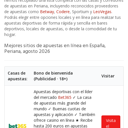
hemos recopilado una lista completa con las casas y corredores
de apuestas en Periana, incluyendo reconocidos proveedores
de apuestas como
Betway
,
Codere
, Sportium y
LeoVegas
.
Podrás elegir entre opciones locales y en línea para realizar tus
apuestas deportivas de forma rápida y sencilla en bares
deportivos, locales de apuestas, o desde la comodidad de tu
hogar.
Mejores sitios de apuestas en línea en España,
Periana, agosto 2026
Casas de
Bono de bienvenida
Visitar
apuestas:
(Publicidad · 18+)
Apuestas deportivas con el líder
del mercado
Bet365
✓ La casa
de apuestas más grande del
mundo ✓ Buenas cuotas de
apuestas y aplicación ✓ También
ofrece casino en línea ★ Recibe
Visita
hasta 200 euros en apuestas
el