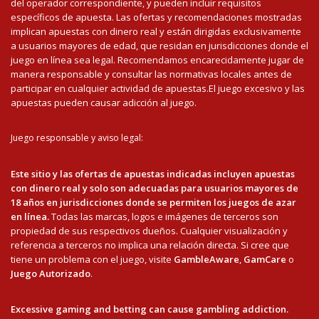
del operador correspondiente, y pueden incluir requisitos
específicos de apuesta. Las ofertas y recomendaciones mostradas
implican apuestas con dinero real y están dirigidas exclusivamente
a usuarios mayores de edad, que residan en jurisdicciones donde el
juego en línea sea legal. Recomendamos encarecidamente jugar de
manera responsable y consultar las normativas locales antes de
participar en cualquier actividad de apuestas.El juego excesivo y las
apuestas pueden causar adicción al juego.
Juego responsable y aviso legal:
Este sitio y las ofertas de apuestas indicadas incluyen apuestas
con dinero real y solo son adecuadas para usuarios mayores de
18 años en jurisdicciones donde se permiten los juegos de azar
en línea.
Todas las marcas, logos e imágenes de terceros son
propiedad de sus respectivos dueños. Cualquier visualización y
referencia a terceros no implica una relación directa. Si cree que
tiene un problema con el juego, visite
GambleAware
,
GamCare
o
Juego Autorizado
.
Excessive gaming and betting can cause gambling addiction.