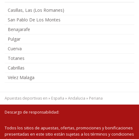
Casillas, Las (Los Romanes)
San Pablo De Los Montes
Benajarafe
Pulgar
Cuerva
Totanes
Cabrillas
Velez Malaga
Apuestas deportivas en
»
España
»
Andalucia
»
Periana
Descargo de responsabilidad:
Todos los sitios de apuestas, ofertas, promociones y bonificaciones
presentadas en este sitio están sujetas a los términos y condiciones