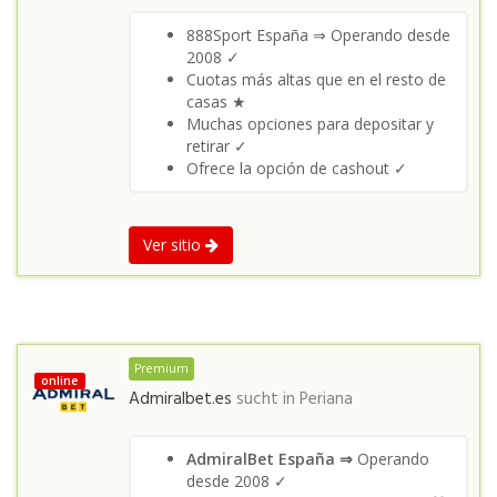
888Sport España ⇒ Operando desde
2008 ✓
Cuotas más altas que en el resto de
casas ★
Muchas opciones para depositar y
retirar ✓
Ofrece la opción de cashout ✓
Ver sitio
Premium
online
Admiralbet.es
sucht in
Periana
AdmiralBet España ⇒
Operando
desde 2008 ✓