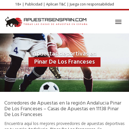
Skip
18+ | Publicidad | Aplican T&C | Juega con responsabilidad
to
main
content
Toggl
navig
Apuestas deportivas en
Pinar De Los Franceses
Corredores de Apuestas
en la región
Andalucia
Pinar
De Los Franceses – Casas de Apuestas en
11138
Pinar
De Los Franceses
Encuentra aquí los mejores proveedores de apuestas deportivas