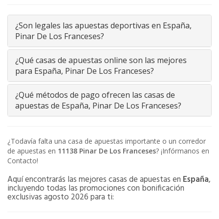
¿Son legales las apuestas deportivas en España,
Pinar De Los Franceses?
¿Qué casas de apuestas online son las mejores
para España, Pinar De Los Franceses?
¿Qué métodos de pago ofrecen las casas de
apuestas de España, Pinar De Los Franceses?
¿Todavía falta una casa de apuestas importante o un corredor
de apuestas en
11138
Pinar De Los Franceses
? ¡Infórmanos en
Contacto!
Aquí encontrarás las mejores casas de apuestas en
España
,
incluyendo todas las promociones con bonificación
exclusivas agosto 2026 para ti: