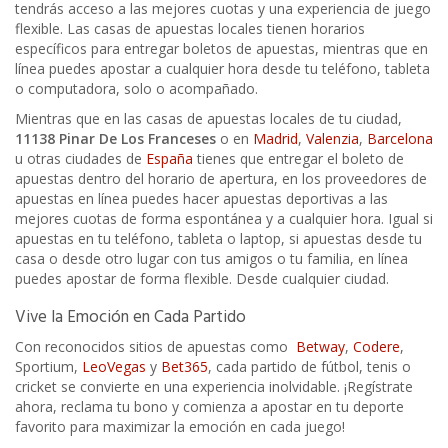
tendrás acceso a las mejores cuotas y una experiencia de juego
flexible. Las casas de apuestas locales tienen horarios
específicos para entregar boletos de apuestas, mientras que en
línea puedes apostar a cualquier hora desde tu teléfono, tableta
o computadora, solo o acompañado.
Mientras que en las casas de apuestas locales de tu ciudad,
11138
Pinar De Los Franceses
o en
Madrid
,
Valenzia
,
Barcelona
u otras ciudades de
España
tienes que entregar el boleto de
apuestas dentro del horario de apertura, en los proveedores de
apuestas en línea puedes hacer apuestas deportivas a las
mejores cuotas de forma espontánea y a cualquier hora. Igual si
apuestas en tu teléfono, tableta o laptop, si apuestas desde tu
casa o desde otro lugar con tus amigos o tu familia, en línea
puedes apostar de forma flexible. Desde cualquier ciudad.
Vive la Emoción en Cada Partido
Con reconocidos sitios de apuestas como
Betway
,
Codere
,
Sportium,
LeoVegas
y
Bet365
, cada partido de fútbol, tenis o
cricket se convierte en una experiencia inolvidable. ¡Regístrate
ahora, reclama tu bono y comienza a apostar en tu deporte
favorito para maximizar la emoción en cada juego!