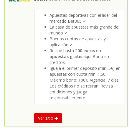
Apuestas deportivas con el líder del
mercado Bet365 ✓
La casa de apuestas más grande del
mundo ✓
Buenas cuotas de apuestas y
aplicación ✓
Recibe hasta 2
00 euros en
apuestas gratis
aquí Bono en
créditos.
Iguala el primer depósito (mín. 5€) en
apuestas con cuota mín. 1.50.
Máximo bono: 100€. Vigencia: 7 días.
Los créditos no se retiran. Revisa
condiciones y juega
responsablemente.
Ver sitio