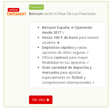
Premium
online
Betsson
sucht in
Pinar De Los Franceses
Betsson España ⇒ Operando
desde 2017
✓
Hasta 100 € de bono
para nuevos
usuarios ★
Depósitos rápidos
y varias
opciones de retiro seguras ✓
Ofrece
cashout
para mayor
flexibilidad en tus apuestas ✓
Gran variedad de deportes y
mercados
para apostar,
especialmente en
fútbol
y
competiciones internacionales ✓
Ver sitio