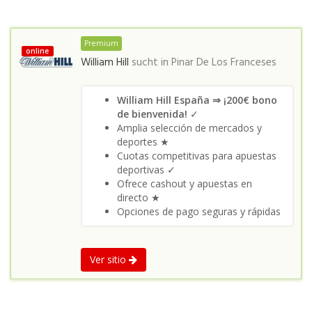
Premium
online
William Hill
sucht in
Pinar De Los Franceses
William Hill España ⇒ ¡200€ bono
de bienvenida!
✓
Amplia selección de mercados y
deportes ★
Cuotas competitivas para apuestas
deportivas ✓
Ofrece cashout y apuestas en
directo ★
Opciones de pago seguras y rápidas
Ver sitio