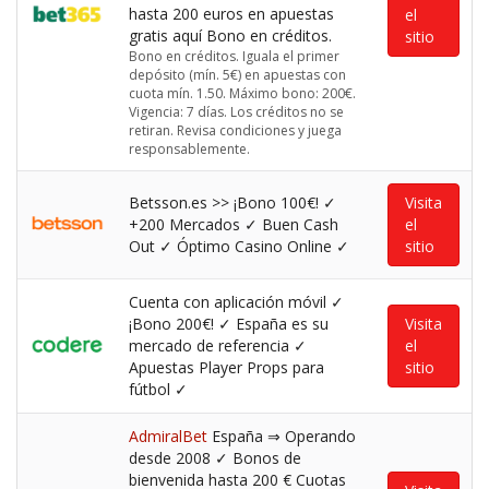
hasta 200 euros en apuestas
el
gratis aquí Bono en créditos.
sitio
Bono en créditos. Iguala el primer
depósito (mín. 5€) en apuestas con
cuota mín. 1.50. Máximo bono: 200€.
Vigencia: 7 días. Los créditos no se
retiran. Revisa condiciones y juega
responsablemente.
Betsson.es >> ¡Bono 100€! ✓
Visita
+200 Mercados ✓ Buen Cash
el
Out ✓ Óptimo Casino Online ✓
sitio
Cuenta con aplicación móvil ✓
¡Bono 200€! ✓ España es su
Visita
mercado de referencia ✓
el
Apuestas Player Props para
sitio
fútbol ✓
AdmiralBet
España ⇒ Operando
desde 2008 ✓ Bonos de
bienvenida hasta 200 € Cuotas