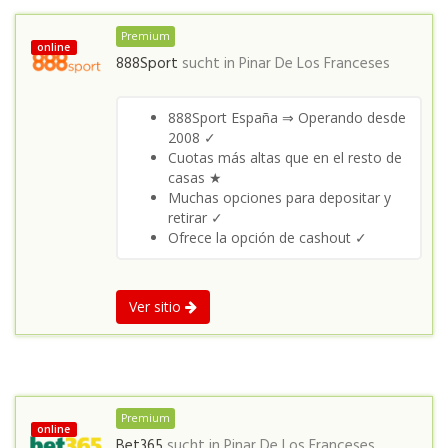
Premium
online
888Sport
sucht in
Pinar De Los Franceses
888Sport España ⇒ Operando desde
2008 ✓
Cuotas más altas que en el resto de
casas ★
Muchas opciones para depositar y
retirar ✓
Ofrece la opción de cashout ✓
Ver sitio
Premium
online
Bet365
sucht in
Pinar De Los Franceses