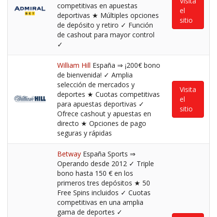
Visita
competitivas en apuestas
el
deportivas ★ Múltiples opciones
sitio
de depósito y retiro ✓ Función
de cashout para mayor control
✓
William Hill
España ⇒ ¡200€ bono
de bienvenida! ✓ Amplia
selección de mercados y
Visita
deportes ★ Cuotas competitivas
el
para apuestas deportivas ✓
sitio
Ofrece cashout y apuestas en
directo ★ Opciones de pago
seguras y rápidas
Betway
España Sports ⇒
Operando desde 2012 ✓ Triple
bono hasta 150 € en los
primeros tres depósitos ★ 50
Free Spins incluidos ✓ Cuotas
competitivas en una amplia
gama de deportes ✓