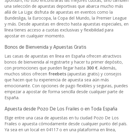
Sportium, no solo encontrarás las mejores cuotas, sino también
una selección de apuestas deportivas que abarca mucho más
allá de La Liga: disfruta de apuestas en eventos como la
Bundesliga, la Eurocopa, la Copa del Mundo, la Premier League
y más. Desde apuestas en directo hasta apuestas especiales, en
línea tienes acceso a cuotas exclusivas y flexibilidad para
apostar en cualquier momento.
Bonos de Bienvenida y Apuestas Gratis
Las casas de apuestas en línea en España ofrecen atractivos
bonos de bienvenida al registrarte y hacer tu primer depósito,
con promociones que pueden llegar hasta
300 €
. Además,
muchos sitios ofrecen
freebets
(apuestas gratis) y consejos
que hacen que tu experiencia de apuesta sea aún más
emocionante. Con opciones de pago flexibles y seguras, puedes
empezar a apostar de forma sencilla desde cualquier parte de
España.
Apuesta desde Pozo De Los Frailes o en Toda España
Elige entre una casa de apuestas en tu ciudad Pozo De Los
Frailes o apuesta cómodamente desde cualquier punto del país.
Ya sea en un local en 04117 o en una plataforma en línea,