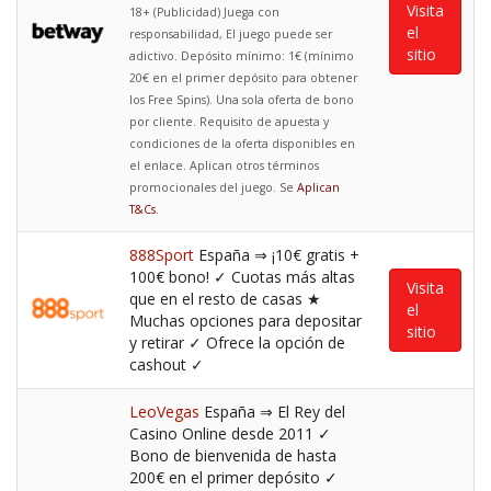
Visita
18+ (Publicidad) Juega con
el
responsabilidad, El juego puede ser
sitio
adictivo. Depósito mínimo: 1€ (mínimo
20€ en el primer depósito para obtener
los Free Spins). Una sola oferta de bono
por cliente. Requisito de apuesta y
condiciones de la oferta disponibles en
el enlace. Aplican otros términos
promocionales del juego. Se
Aplican
T&Cs
.
888Sport
España ⇒ ¡10€ gratis +
100€ bono! ✓ Cuotas más altas
Visita
que en el resto de casas ★
el
Muchas opciones para depositar
sitio
y retirar ✓ Ofrece la opción de
cashout ✓
LeoVegas
España ⇒ El Rey del
Casino Online desde 2011 ✓
Bono de bienvenida de hasta
200€ en el primer depósito ✓