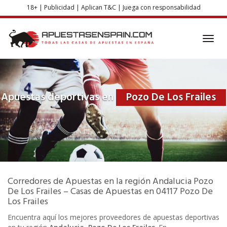
Skip
18+ | Publicidad | Aplican T&C | Juega con responsabilidad
to
main
content
Toggl
navig
Apuestas deportivas en
Pozo De Los Frailes
Corredores de Apuestas
en la región
Andalucia
Pozo
De Los Frailes – Casas de Apuestas en
04117
Pozo De
Los Frailes
Encuentra aquí los mejores proveedores de apuestas deportivas