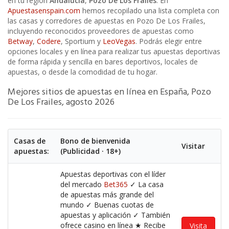
en tu región
Andalucia
,
Pozo De Los Frailes
. En
Apuestasenspain.com
hemos recopilado una lista completa con
las casas y corredores de apuestas en Pozo De Los Frailes,
incluyendo reconocidos proveedores de apuestas como
Betway
,
Codere
, Sportium y
LeoVegas
. Podrás elegir entre
opciones locales y en línea para realizar tus apuestas deportivas
de forma rápida y sencilla en bares deportivos, locales de
apuestas, o desde la comodidad de tu hogar.
Mejores sitios de apuestas en línea en España, Pozo
De Los Frailes, agosto 2026
Casas de
Bono de bienvenida
Visitar
apuestas:
(Publicidad · 18+)
Apuestas deportivas con el líder
del mercado
Bet365
✓ La casa
de apuestas más grande del
mundo ✓ Buenas cuotas de
apuestas y aplicación ✓ También
ofrece casino en línea ★ Recibe
Visita