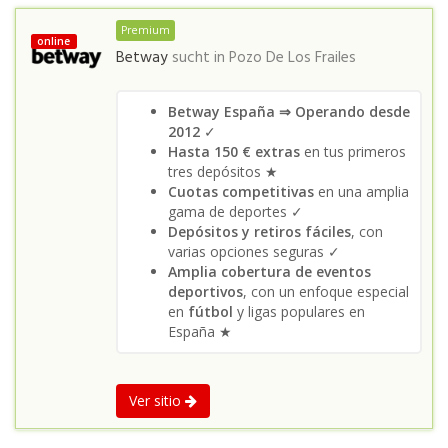
Premium
online
Betway
sucht in
Pozo De Los Frailes
Betway España ⇒ Operando desde
2012
✓
Hasta 150 € extras
en tus primeros
tres depósitos ★
Cuotas competitivas
en una amplia
gama de deportes ✓
Depósitos y retiros fáciles
, con
varias opciones seguras ✓
Amplia cobertura de eventos
deportivos
, con un enfoque especial
en
fútbol
y ligas populares en
España ★
Ver sitio